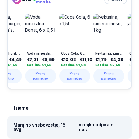
mestu.
nky burger, Hellmann's, 250 ml
Voda mineralna Donat, 6 x 0,5 l
Coca Cola, 6 x 1,5l
Nektarina, rumeno meso, 1 kg
Granatno jabolko, 1 k
49
€7,01
–
€8,59
€10,02
–
€11,10
€1,79
–
€4,38
€1,19
–
€2,99
Razlika: €1,58
Razlika: €1,08
Razlika: €2,59
Razlika: €1,80
Kupuj
Kupuj
Kupuj
Kupuj
pametno
pametno
pametno
pametno
Izjeme
manjka odpiralni
Marijino vnebovzetje, 15.
avg
čas