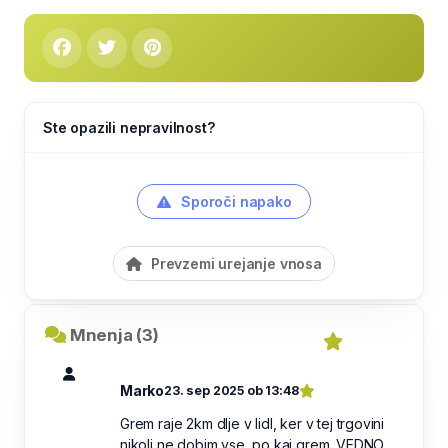
Ste opazili nepravilnost?
Sporoči napako
Prevzemi urejanje vnosa
Mnenja (3)
Marko
23. sep 2025 ob 13:48
Grem raje 2km dlje v lidl, ker v tej trgovini
nikoli ne dobim vse, po kaj grem. VEDNO