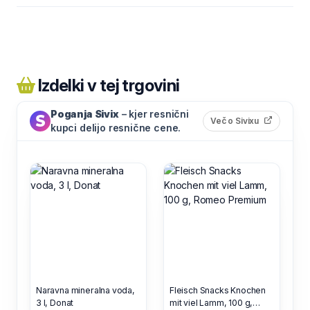
Izdelki v tej trgovini
Poganja Sivix
– kjer resnični
(odpre s
Več o Sivixu
kupci delijo resnične cene.
Naravna mineralna voda,
Fleisch Snacks Knochen
3 l, Donat
mit viel Lamm, 100 g,