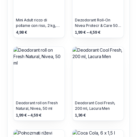
Mini Adult ricco di
Dezodorant Roll-On
pollame con riso, 2 kg,
Nivea Protecr & Care 50
Romeo Premium
ml
4,98 €
1,99 € – 4,59 €
Deodorant roll on Fresh
Deodorant Cool Fresh,
Natural, Nivea, 50 ml
200 ml, Lacura Men
1,99 € – 4,59 €
1,36 €