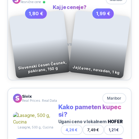
Resnične cene
Kaj je ceneje?
1,99 €
1,80 €
VS
Slovenski česen Česnek,
Jajčevec, navaden, 1 kg
pakirano, 150 g
Sivix
Maribor
Real Prices. Real Data
Kako pameten kupec
si?
Ugani ceno v lokalnem
HOFER
Lasagne, 500 g, Cucina
1,21 €
4,26 €
7,49 €