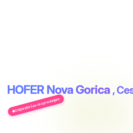
HOFER Nova Gorica
, Ces
Odpiralni čas ni opredeljen