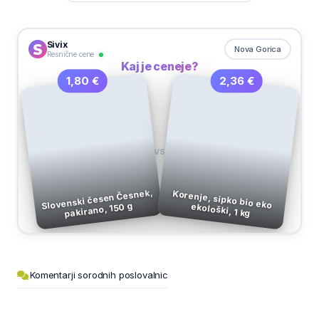
Sivix
Nova Gorica
Resnične cene
Kaj je ceneje?
2,36 €
1,80 €
VS
Slovenski česen Česnek,
pakirano, 150 g
Korenje, sipko bio eko ekološki, 1 kg
Komentarji sorodnih poslovalnic