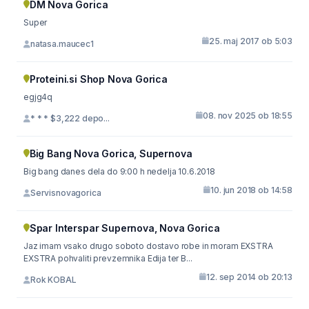
DM Nova Gorica
Super
25. maj 2017 ob 5:03
natasa.maucec1
Proteini.si Shop Nova Gorica
egjg4q
08. nov 2025 ob 18:55
* * * $3,222 depo...
Big Bang Nova Gorica, Supernova
Big bang danes dela do 9:00 h nedelja 10.6.2018
10. jun 2018 ob 14:58
Servisnovagorica
Spar Interspar Supernova, Nova Gorica
Jaz imam vsako drugo soboto dostavo robe in moram EXSTRA
EXSTRA pohvaliti prevzemnika Edija ter B...
12. sep 2014 ob 20:13
Rok KOBAL