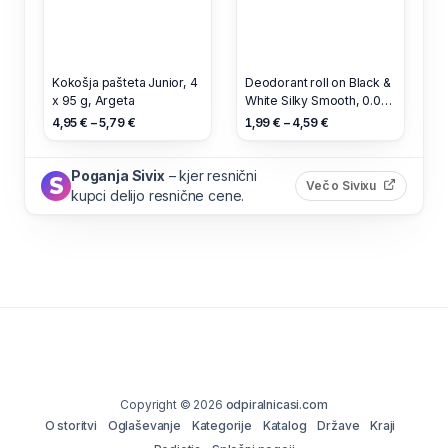
Kokošja pašteta Junior, 4
Deodorant roll on Black &
x 95 g, Argeta
White Silky Smooth, 0.05
l, Nivea
4,95 € – 5,79 €
1,99 € – 4,59 €
Poganja Sivix
– kjer resnični
(odpre s
Več o Sivixu
kupci delijo resnične cene.
Copyright © 2026
odpiralnicasi.com
O storitvi
Oglaševanje
Kategorije
Katalog
Države
Kraji