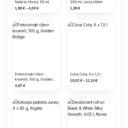
Natural, Nivea, 50 ml
200 ml, Lacura Men
1,99 € – 4,59 €
1,36 €
Polnozrnati riževi
Coca Cola, 6 x 1,5 l
kosmiči, 100 g, Golden
10,02 € – 11,10 €
Bridge
0,87 €