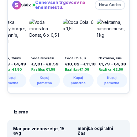
Cene vseh trgovcev na
Sivix
Nova Gorica
enem mestu.
Omaka, Chunky burger, Hellmann's, 250 ml
Voda mineralna Donat, 6 x 0,5 l
Coca Cola, 6 x 1,5l
Nektarina, rumeno meso, 1 kg
€4,49
€7,01
–
€8,59
€10,02
–
€11,10
€1,79
–
€4,38
€1,19
–
€2
1,50
Razlika: €1,58
Razlika: €1,08
Razlika: €2,59
Razlika: €1
Kupuj
Kupuj
Kupuj
Kupuj
no
pametno
pametno
pametno
pametn
Izjeme
manjka odpiralni
Marijino vnebovzetje, 15.
avg
čas