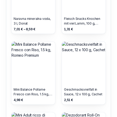
Naravna mineralna voda,
Fleisch Snacks Knochen
3 l, Donat
mit viel Lamm, 100 g,
Romeo Premium
7,01 € – 8,59 €
1,31 €
Mini Balance Pollame
Geschmacksvielfalt in
Fresco con Riso, 1.5 kg,
Sauce, 12 x 100 g, Cachet
Romeo Premium
4,98 €
2,51 €