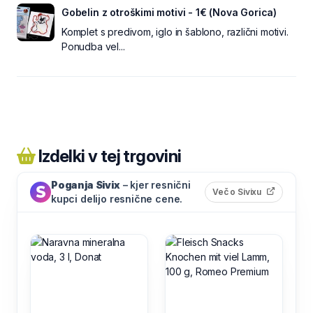
Gobelin z otroškimi motivi - 1€ (Nova Gorica)
Komplet s predivom, iglo in šablono, različni motivi.
Ponudba vel...
Izdelki v tej trgovini
Poganja Sivix
– kjer resnični
(odpre s
Več o Sivixu
kupci delijo resnične cene.