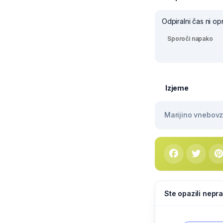
Odpiralni čas ni op
Sporoči napako
Izjeme
Marijino vnebovze
Ste opazili nepra