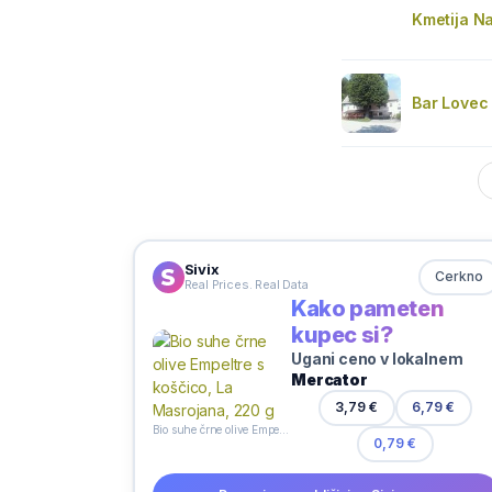
Kmetija N
Bar Lovec
Sivix
Cerkno
Real Prices. Real Data
Kako pameten
kupec si?
Ugani ceno v lokalnem
Mercator
3,79 €
6,79 €
Bio suhe črne olive Empeltre s koščico, La Masrojana, 220 g
0,79 €