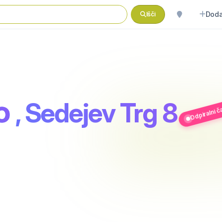
Doda
Išči
o
Odpiralni č
, Sedejev Trg 8