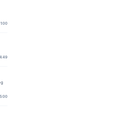
 1:00
14:49
eg
15:00