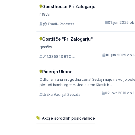
Guesthouse Pri Zalogarju
h19vvi
01. jun 2025 ob
📬 Email- Process ...
Gostišče "Pri Zalogarju"
qcc6lw
10. jun 2025 ob 
🖊 1.335840 BTC....
Picerija Ukanc
Odlicna hrana in ugodna cena! Sedaj imajo na voljo pol
pic tudi hamburgerje. Jedla sem Klasik b...
02. okt 2016 ob 
Urška Vadnjal Zvezda
Akcije sorodnih poslovalnice