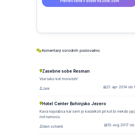
Preveri cene v bližini na Sivix.com
Komentarji sorodnih poslovalnic
Zasebne sobe Resman
Vse tako kot mora biti!
21. apr 2014 ob 
Jani
Hotel Center Bohinjsko Jezero
Kava najslabsa kar sem jo kadarkoli pil kot bi nekdo jaj
not namocu
10. avg 2017 ob
tilen schenk