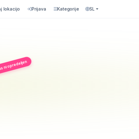
j lokacijo
Prijava
Kategorije
SL
as ni opredeljen