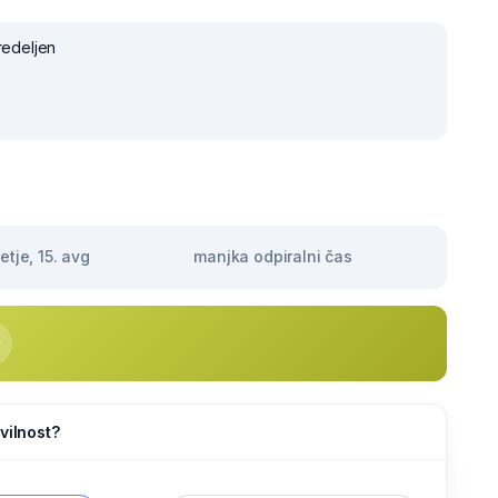
redeljen
tje, 15. avg
manjka odpiralni čas
vilnost?