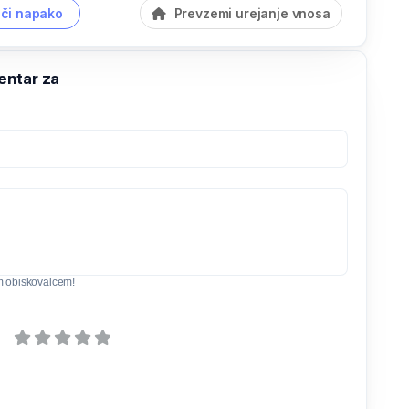
či napako
Prevzemi urejanje vnosa
ntar za
m obiskovalcem!