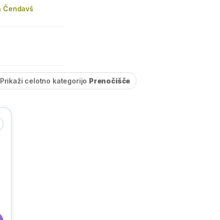
a Čendavš
Prikaži celotno kategorijo
Prenočišče