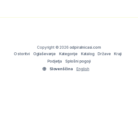
Copyright © 2026
odpiralnicasi.com
O storitvi
Oglaševanje
Kategorije
Katalog
Države
Kraji
Podjetja
Splošni pogoji
Slovenščina
English