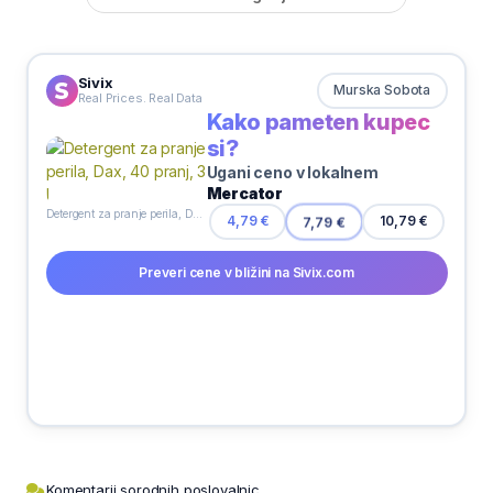
Sivix
Murska Sobota
Real Prices. Real Data
Kako pameten kupec
si?
Ugani ceno v lokalnem
Mercator
Detergent za pranje perila, Dax, 40 pranj, 3 l
7,79 €
4,79 €
10,79 €
Preveri cene v bližini na Sivix.com
Komentarji sorodnih poslovalnic