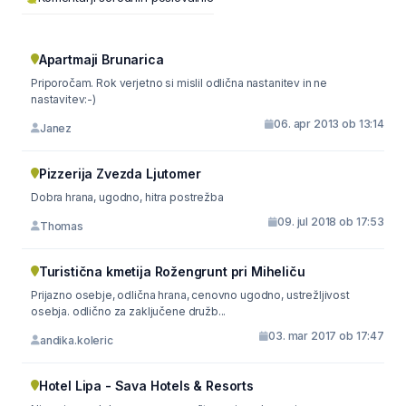
Apartmaji Brunarica
Priporočam. Rok verjetno si mislil odlična nastanitev in ne
nastavitev:-)
06. apr 2013 ob 13:14
Janez
Pizzerija Zvezda Ljutomer
Dobra hrana, ugodno, hitra postrežba
09. jul 2018 ob 17:53
Thomas
Turistična kmetija Rožengrunt pri Miheliču
Prijazno osebje, odlična hrana, cenovno ugodno, ustrežljivost
osebja. odlično za zaključene družb...
03. mar 2017 ob 17:47
andika.koleric
Hotel Lipa - Sava Hotels & Resorts