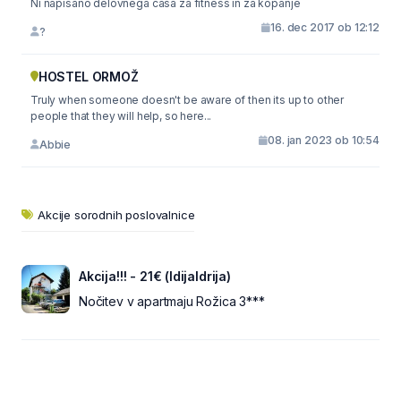
Ni napisano delovnega casa za fitness in za kopanje
16. dec 2017 ob 12:12
?
HOSTEL ORMOŽ
Truly when someone doesn't be aware of then its up to other
people that they will help, so here...
08. jan 2023 ob 10:54
Abbie
Akcije sorodnih poslovalnice
Akcija!!! - 21€ (IdijaIdrija)
Nočitev v apartmaju Rožica 3***