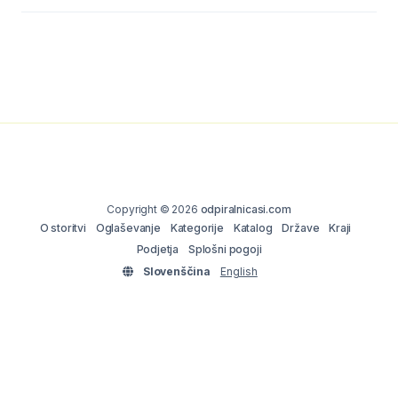
Copyright © 2026
odpiralnicasi.com
O storitvi
Oglaševanje
Kategorije
Katalog
Države
Kraji
Podjetja
Splošni pogoji
Slovenščina
English