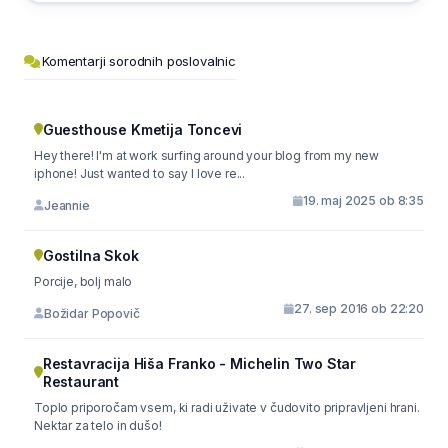
Komentarji sorodnih poslovalnic
Guesthouse Kmetija Toncevi
Hey there! I'm at work surfing around your blog from my new
iphone! Just wanted to say I love re...
19. maj 2025 ob 8:35
Jeannie
Gostilna Skok
Porcije, bolj malo
27. sep 2016 ob 22:20
Božidar Popovič
Restavracija Hiša Franko - Michelin Two Star
Restaurant
Toplo priporočam vsem, ki radi uživate v čudovito pripravljeni hrani.
Nektar za telo in dušo!