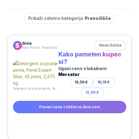
Prikaži celotno kategorijo
Prenočišče
Sivix
Nova Gorica
Real Prices. Real Data
Kako pameten kupec
si?
Ugani ceno v lokalnem
Mercator
19,59 €
16,19 €
Detergent za pranje perila, Persil Expert Silan, 45 pranj, 2,475 kg
12,89 €
Preveri cene v bližini na Sivix.com