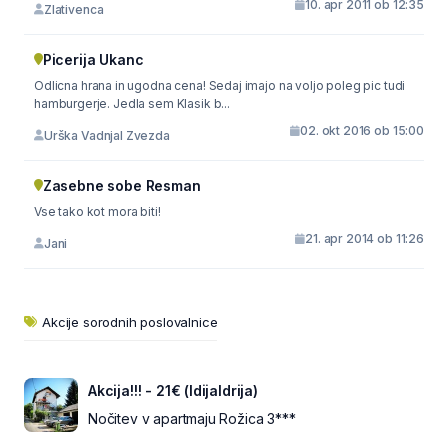
10. apr 2011 ob 12:35
Zlativenca
Picerija Ukanc
Odlicna hrana in ugodna cena! Sedaj imajo na voljo poleg pic tudi
hamburgerje. Jedla sem Klasik b...
02. okt 2016 ob 15:00
Urška Vadnjal Zvezda
Zasebne sobe Resman
Vse tako kot mora biti!
21. apr 2014 ob 11:26
Jani
Akcije sorodnih poslovalnice
Akcija!!! - 21€ (IdijaIdrija)
Nočitev v apartmaju Rožica 3***