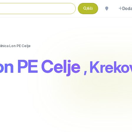
Doda
Išči
ilnica Lon PE Celje
on PE Celje
, Kreko