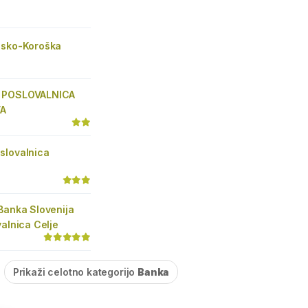
jsko-Koroška
 POSLOVALNICA
A
slovalnica
a
Banka Slovenija
valnica Celje
Prikaži celotno kategorijo
Banka