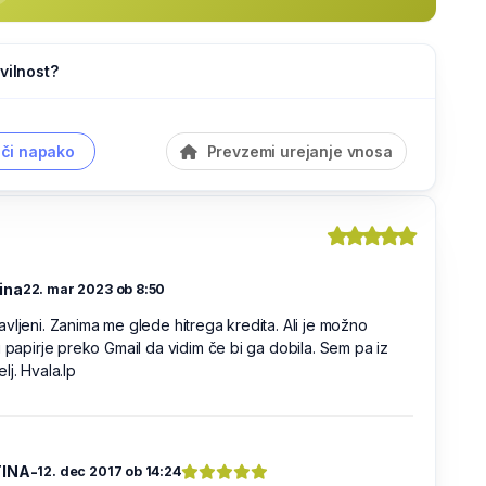
vilnost?
či napako
Prevzemi urejanje vnosa
ina
22. mar 2023 ob 8:50
vljeni. Zanima me glede hitrega kredita. Ali je možno
i papirje preko Gmail da vidim če bi ga dobila. Sem pa iz
lj. Hvala.lp
TINA-
12. dec 2017 ob 14:24