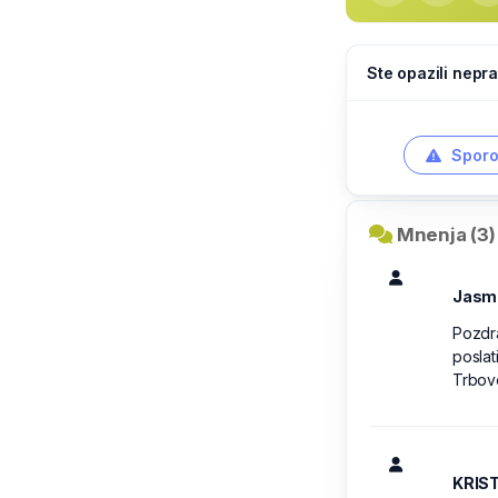
Ste opazili nepra
Sporo
Mnenja (3)
Jasm
Pozdra
poslat
Trbove
KRIS