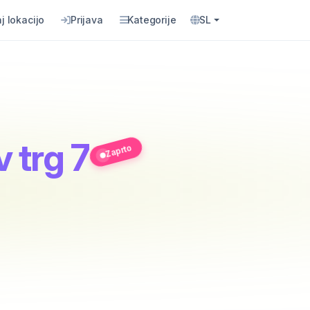
j lokacijo
Prijava
Kategorije
SL
v trg 7
Zaprto