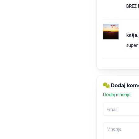
BREZ 
katja
super 
Dodaj kome
Dodaj mnenje