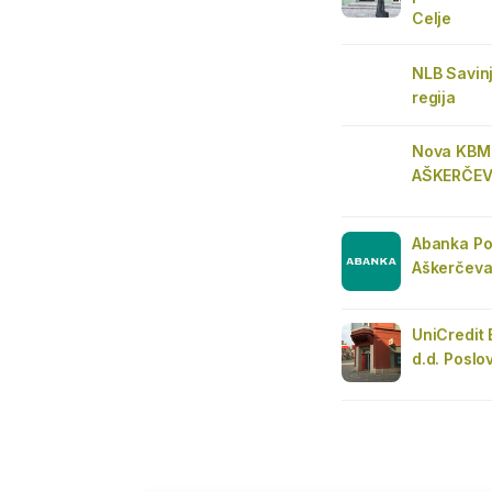
Celje
NLB Savin
regija
Nova KBM
AŠKERČEV
Abanka Po
Aškerčev
UniCredit 
d.d. Poslo