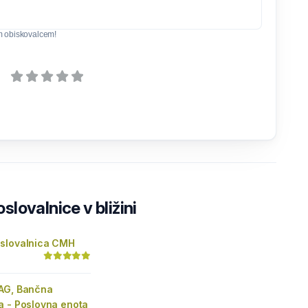
m obiskovalcem!
lovalnice v bližini
slovalnica CMH
AG, Bančna
a - Poslovna enota