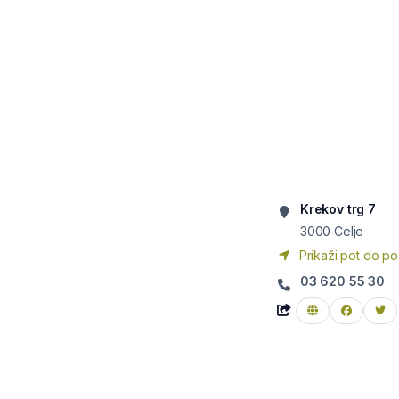
Krekov trg 7
3000
Celje
Prikaži pot do po
03 620 55 30