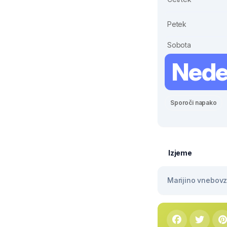
Petek
Sobota
Nede
Sporoči napako
Izjeme
Marijino vnebovze