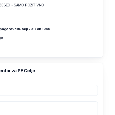
BESED - SAMO POZITIVNO
.pogorevc
19. sep 2017 ob 12:50
je
ntar za PE Celje