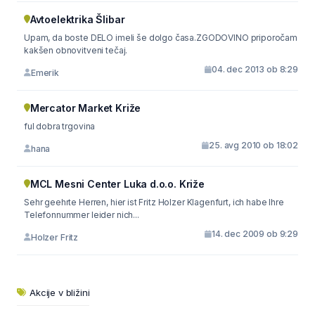
Avtoelektrika Šlibar
Upam, da boste DELO imeli še dolgo časa.ZGODOVINO priporočam
kakšen obnovitveni tečaj.
04. dec 2013 ob 8:29
Emerik
Mercator Market Križe
ful dobra trgovina
25. avg 2010 ob 18:02
hana
MCL Mesni Center Luka d.o.o. Križe
Sehr geehrte Herren, hier ist Fritz Holzer Klagenfurt, ich habe Ihre
Telefonnummer leider nich...
14. dec 2009 ob 9:29
Holzer Fritz
Akcije v bližini