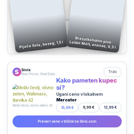
VS
Brezalkoholno pivo Laško Malt, ananas, 0,5 l
Pijača Sola, bezeg, 1,5 l
Sivix
Trzic
Real Prices. Real Data
Kako pameten kupec
si?
Ugani ceno v lokalnem
Mercator
Moški čevlji, olivno zeleni, Walkmaxx, številka 42
9,99 €
15,99 €
12,99 €
Preveri cene v bližini na Sivix.com