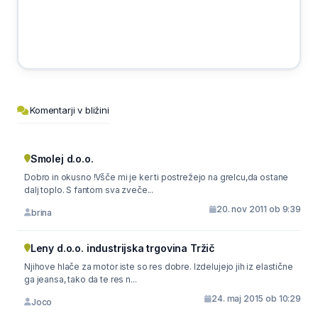
Komentarji v bližini
Smolej d.o.o.
Dobro in okusno !Všče mi je ker ti postrežejo na grelcu,da ostane
dalj toplo. S fantom sva zveče...
20. nov 2011 ob 9:39
brina
Leny d.o.o. industrijska trgovina Tržič
Njihove hlače za motor iste so res dobre. Izdelujejo jih iz elastične
ga jeansa, tako da te res n...
24. maj 2015 ob 10:29
Joco