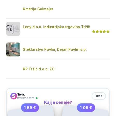
Kmetija Golmajer
Leny d.o.o. industrijska trgovina Tržič
Steklarstvo Pavlin, Dejan Pavlin s.p.
KP Tržič d.o.o. ZC
Sivix
Trzic
Resnične cene
Kaj je ceneje?
1,09 €
1,59 €