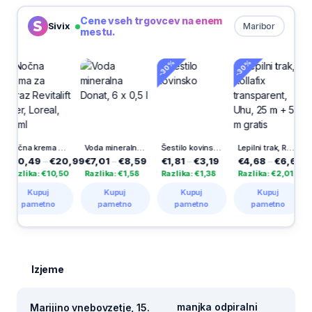
Cene vseh trgovcev na enem
Sivix
Maribor
mestu.
-30%
-30%
-30%
Nočna krema za obraz Revitalift Filler, Loreal, 50 ml
Voda mineralna Donat, 6 x 0,5 l
Šestilo kovinsko
Lepilni trak, Rollafix transparent, Uhu, 25 m + 5 m gratis
0,49
–
€20,99
€7,01
–
€8,59
€1,81
–
€3,19
€4,68
–
€6,69
€2,
lika: €10,50
Razlika: €1,58
Razlika: €1,38
Razlika: €2,01
Razl
Kupuj
Kupuj
Kupuj
Kupuj
pametno
pametno
pametno
pametno
Izjeme
manjka odpiralni
Marijino vnebovzetje, 15.