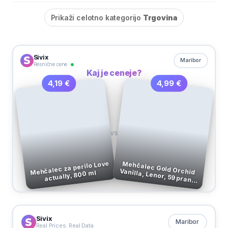
Prikaži celotno kategorijo
Trgovina
Sivix
Maribor
Resnične cene
Kaj je ceneje?
4,99 €
4,19 €
VS
Mehčalec za perilo Love
Mehčalec Gold Orchid
Vanilla, Lenor, 59 pranj,
actually, 800 ml
1,23 l
Sivix
Maribor
Real Prices. Real Data