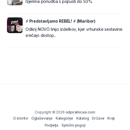
Izjemna ponudba s popusti do 50%.
⚡ Predstavljamo REBEL! ⚡ (Maribor)
Odkrij NOVO linijo izdelkov, kjer vrhunske sestavine
srečajo dostop...
Copyright © 2026
odpiralnicasi.com
O storitvi
Oglaševanje
Kategorije
Katalog
Države
Kraji
Podjetja
Splošni pogoji