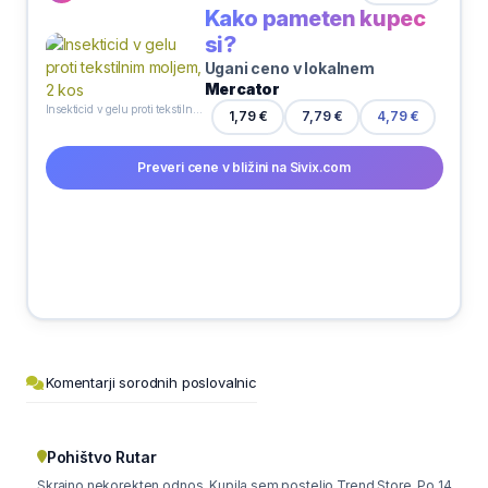
Kako pameten kupec
si?
Ugani ceno v lokalnem
Mercator
Insekticid v gelu proti tekstilnim moljem, 2 kos
1,79 €
7,79 €
4,79 €
Preveri cene v bližini na Sivix.com
Komentarji sorodnih poslovalnic
Pohištvo Rutar
Skrajno nekorekten odnos. Kupila sem posteljo Trend Store. Po 14