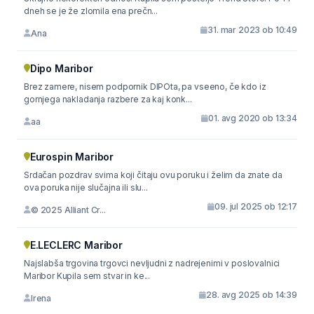
dneh se je že zlomila ena prečn...
31. mar 2023 ob 10:49
Ana
Dipo Maribor
Brez zamere, nisem podpornik DIPOta, pa vseeno, če kdo iz
gornjega nakladanja razbere za kaj konk...
01. avg 2020 ob 13:34
aa
Eurospin Maribor
Srdačan pozdrav svima koji čitaju ovu poruku i želim da znate da
ova poruka nije slučajna ili slu...
09. jul 2025 ob 12:17
© 2025 Alliant Cr...
E.LECLERC Maribor
Najslabša trgovina trgovci nevljudni z nadrejenimi v poslovalnici
Maribor Kupila sem stvar in ke...
28. avg 2025 ob 14:39
Irena