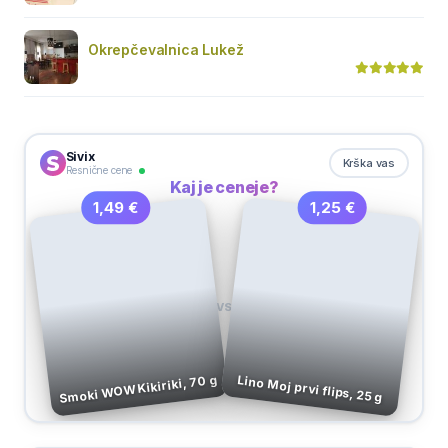
Okrepčevalnica Lukež
Sivix
Krška vas
Resnične cene
Kaj je ceneje?
1,25 €
1,49 €
VS
Smoki WOW Kikiriki, 70 g
Lino Moj prvi flips, 25 g