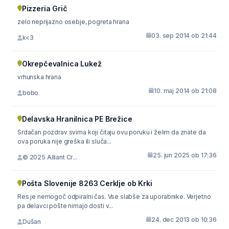
Pizzeria Grič
zelo neprijazno osebje, pogreta hrana
03. sep 2014 ob 21:44
k<3
Okrepčevalnica Lukež
vrhunska hrana
10. maj 2014 ob 21:08
bobo
Delavska Hranilnica PE Brežice
Srdačan pozdrav svima koji čitaju ovu poruku i želim da znate da
ova poruka nije greška ili sluča...
25. jun 2025 ob 17:36
© 2025 Alliant Cr...
Pošta Slovenije 8263 Cerklje ob Krki
Res je nemogoč odpiralni čas. Vse slabše za uporabnike. Verjetno
pa delavci pošte nimajo dosti v...
24. dec 2013 ob 10:36
Dušan