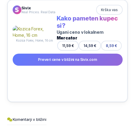
Sivix
Krška vas
Real Prices. Real Data
Kako pameten kupec
si?
Ugani ceno v lokalnem
Mercator
Kozica Forex, Home, 16 cm
11,59 €
14,59 €
8,59 €
Preveri cene v bližini na Sivix.com
Komentarji v bližini