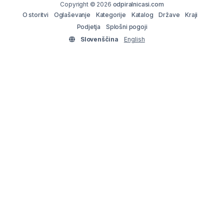
Copyright © 2026
odpiralnicasi.com
O storitvi
Oglaševanje
Kategorije
Katalog
Države
Kraji
Podjetja
Splošni pogoji
Slovenščina
English