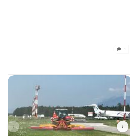
1
‹
›