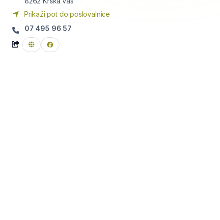
8262
Krška vas
Prikaži pot do poslovalnice
07 495 96 57