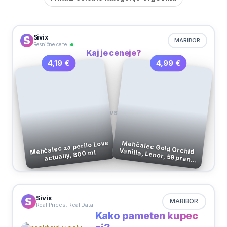
Sivix
MARIBOR
Resnične cene
Kaj je ceneje?
4,99 €
4,19 €
VS
Mehčalec za perilo Love
Mehčalec Gold Orchid
Vanilla, Lenor, 59 pranj,
actually, 800 ml
1,23 l
Sivix
MARIBOR
Real Prices. Real Data
Kako pameten kupec