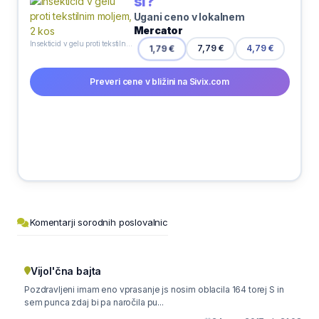
si?
Ugani ceno v lokalnem
Mercator
Insekticid v gelu proti tekstilnim moljem, 2 kos
7,79 €
1,79 €
4,79 €
Preveri cene v bližini na Sivix.com
Komentarji sorodnih poslovalnic
Vijol'čna bajta
Pozdravljeni imam eno vprasanje js nosim oblacila 164 torej S in
sem punca zdaj bi pa naročila pu...