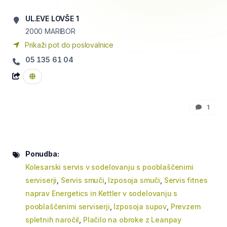
UL.EVE LOVŠE 1
2000
MARIBOR
Prikaži pot do poslovalnice
05 135 61 04
1
Ponudba:
Kolesarski servis v sodelovanju s pooblaščenimi
serviserji
,
Servis smuči
,
Izposoja smuči
,
Servis fitnes
naprav Energetics in Kettler v sodelovanju s
pooblaščenimi serviserji
,
Izposoja supov
,
Prevzem
spletnih naročil
,
Plačilo na obroke z Leanpay