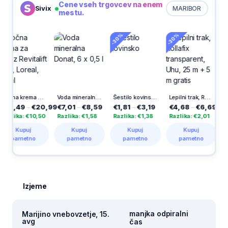
Cene vseh trgovcev na enem
Sivix
MARIBOR
mestu.
-30%
-30%
-30%
Nočna krema za obraz Revitalift Filler, Loreal, 50 ml
Voda mineralna Donat, 6 x 0,5 l
Šestilo kovinsko
Lepilni trak, Rollafix transparent, Uhu, 25 m + 5 m gratis
–
€20,99
€7,01
–
€8,59
€1,81
–
€3,19
€4,68
–
€6,69
€2,09
–
 €10,50
Razlika: €1,58
Razlika: €1,38
Razlika: €2,01
Razlika: 
uj
Kupuj
Kupuj
Kupuj
Kupu
tno
pametno
pametno
pametno
pamet
Izjeme
manjka odpiralni
Marijino vnebovzetje, 15.
avg
čas