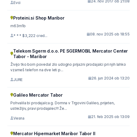
24. nov 2017 ob 21:08
Evci
Proteini.si Shop Maribor
m63m1b
08. nov 2025 ob 18:55
* * * $3,222 cred...
Telekom Sgerm d.o.o. PE SGERMOBIL Mercator Center
Tabor - Maribor
Živijo tko bom povedal zlo udogno prijazni prodajalci pri njih lahko
vzameš telefon na dve leti p...
26. jun 2024 ob 13:20
JURE
Galileo Mercator Tabor
Pohvalila bi prodajalca g. Domna v Trgovini Galileo, prijeten,
ustrežljiv, pravi prodajalec!!! Že...
21. feb 2025 ob 13:09
Vesna
Mercator Hipermarket Maribor Tabor II