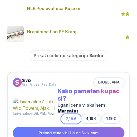
NLB Poslovalnica Koseze
Hranilnica Lon PE Kranj
Prikaži celotno kategorijo
Banka
Sivix
LJUBLJANA
Real Prices. Real Data
Kako pameten kupec
si?
Ugani ceno v lokalnem
Mercator
Univerzalno čistilo Wild Flowers, Ajax, 1 l
4,19 €
7,19 €
1,19 €
Preveri cene v bližini na Sivix.com