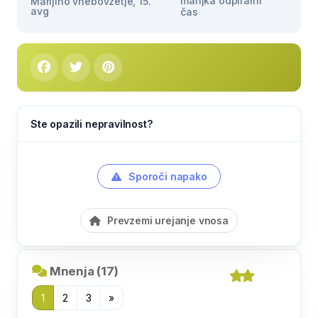
manjka odpiralni
Marijino vnebovzetje, 15.
avg
čas
Ste opazili nepravilnost?
Sporoči napako
Prevzemi urejanje vnosa
Mnenja (17)
1
2
3
»