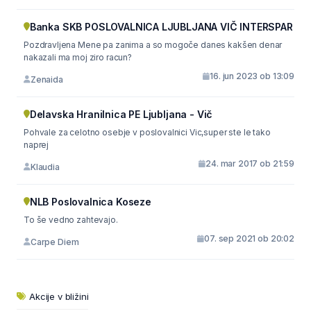
Banka SKB POSLOVALNICA LJUBLJANA VIČ INTERSPAR
Pozdravljena Mene pa zanima a so mogoče danes kakšen denar
nakazali ma moj ziro racun?
16. jun 2023 ob 13:09
Zenaida
Delavska Hranilnica PE Ljubljana - Vič
Pohvale za celotno osebje v poslovalnici Vic,super ste le tako
naprej
24. mar 2017 ob 21:59
Klaudia
NLB Poslovalnica Koseze
To še vedno zahtevajo.
07. sep 2021 ob 20:02
Carpe Diem
Akcije v bližini