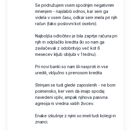
Se pridružujem vsem spodnjim negativnim
mnenjem - najslabši odnos, kar sem ga
videla v vsem času, odkar sem imela pri njih
račun (tako poslovni kot osebni).
Najboljša odločitev je bila zaprtje računa pri
njih in odplačilo kredita (ki so nam ga
zavlačevali z odobritvijo več kot 6
mesecev kljub obljubi v 1 tednu).
Pri novi banki so nam šli nasproti in vse
uredili, vključno s prenosom kredita
Strinjam se tudi glede zaposlenih - ne bom
poimensko, ker vem da imajo spodaj
navedeni vpliv, ampak njihova pasivna
agresija ni vredna vaših živcev.
Enake izkušnje z njimi so imeli tudi kolegi in
znanci.