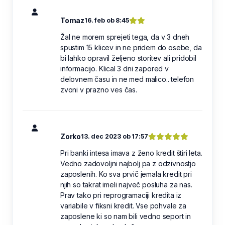
Tomaz
16. feb ob 8:45
Žal ne morem sprejeti tega, da v 3 dneh
spustim 15 klicev in ne pridem do osebe, da
bi lahko opravil željeno storitev ali pridobil
informacijo. Klical 3 dni zapored v
delovnem času in ne med malico.. telefon
zvoni v prazno ves čas.
Zorko
13. dec 2023 ob 17:57
Pri banki intesa imava z ženo kredit štiri leta.
Vedno zadovoljni najbolj pa z odzivnostjo
zaposlenih. Ko sva prvič jemala kredit pri
njih so takrat imeli največ posluha za nas.
Prav tako pri reprogramaciji kredita iz
variabile v fiksni kredit. Vse pohvale za
zaposlene ki so nam bili vedno seport in