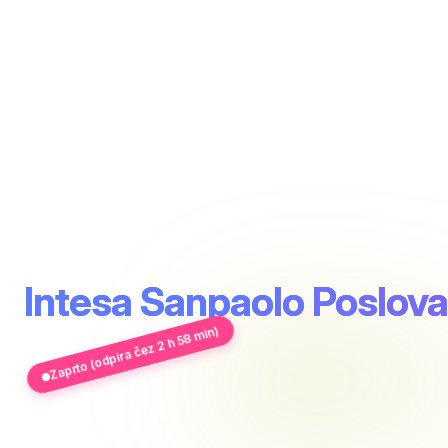
Intesa Sanpaolo Poslova
Zaprto (odpira čez 2 h 58 min)