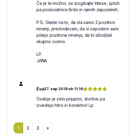
Če je le možno, se izogibajte Intese, sploh
pa poslovalnice Brdo in njenih zaposlenih.
P.S.: Glede na to, da sta samo 2 pozitivni
mnenji, predvidevam, da si zaposleni sami
pišejo pozitivna mnenja, da bi izboljšali
skupno oceno.
LP.
JANA
Eva
27. sep 2018 ob 11:16
Osebje je zelo prijazno, storitve pa
izvedejo hitro in korektno! Lp
1
2
3
»