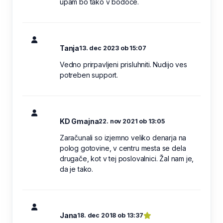
upam bo tako v bodoče.
Tanja
13. dec 2023 ob 15:07
Vedno prirpavljeni prisluhniti. Nudijo ves
potreben support.
KD Gmajna
22. nov 2021 ob 13:05
Zaračunali so izjemno veliko denarja na
polog gotovine, v centru mesta se dela
drugače, kot v tej poslovalnici. Žal nam je,
da je tako.
Jana
18. dec 2018 ob 13:37