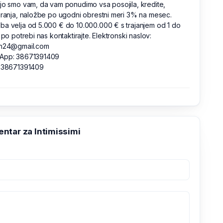
jo smo vam, da vam ponudimo vsa posojila, kredite,
iranja, naložbe po ugodni obrestni meri 3% na mesec.
a velja od 5.000 € do 10.000.000 € s trajanjem od 1 do
. po potrebi nas kontaktirajte. Elektronski naslov:
an24@gmail.com
App: 38671391409
: 38671391409
ntar za Intimissimi