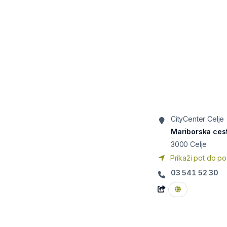
CityCenter Celje
Mariborska ces
3000
Celje
Prikaži pot do po
03 541 52 30