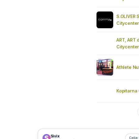
S.OLIVER 
Citycenter
ART, ART d
Citycente
Athlete Nu
Kopitarna 
Sivix
Celje