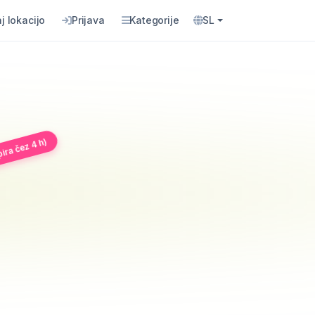
j lokacijo
Prijava
Kategorije
SL
ira čez 4 h)