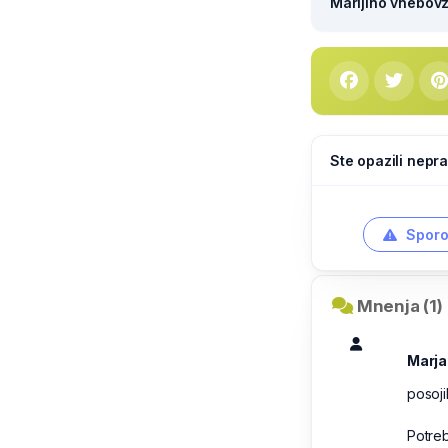
Marijino vnebovze
Ste opazili nepra
Sporo
Mnenja (1)
Marja
posoji
Potreb