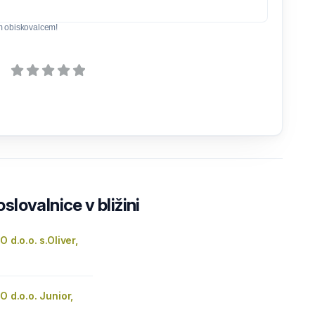
m obiskovalcem!
lovalnice v bližini
O d.o.o. s.Oliver,
r
O d.o.o. Junior,
r