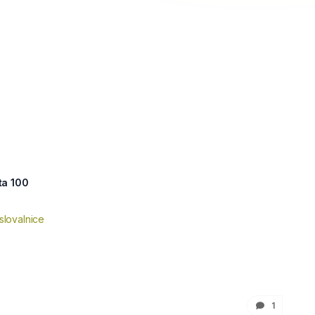
ta 100
slovalnice
1