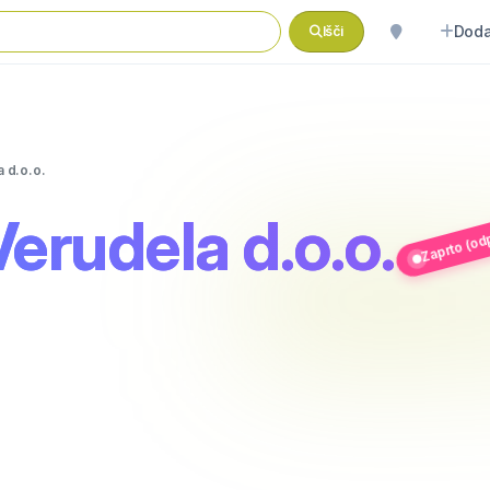
Doda
Išči
a d.o.o.
Verudela d.o.o.
Zaprto (odp