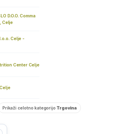
SLO D.O.O. Comma
, Celje
.o.o. Celje -
r
trition Center Celje
Celje
Prikaži celotno kategorijo
Trgovina