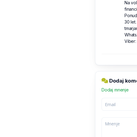
Na vol
financ
Ponudb
30 let
tmarj
Whats
Viber
Dodaj kome
Dodaj mnenje