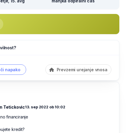
tje, 15. avg
manjka odpiralni čas
vilnost?
či napako
Prevzemi urejanje vnosa
n Tetickovic
13. sep 2022 ob 10:02
lno financiranje
ujete kredit?