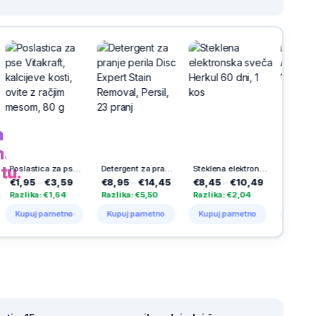
h
na
tu.
Poslastica za pse Vitakraft, kalcijeve kosti, ovite z račjim mesom, 80 g
Detergent za pranje perila Disc Expert Stain Removal, Persil, 23 pranj
Steklena elektronska sveča Herkul 60 dni, 1 kos
Solarna sveča Aurora, Vestina, 1000 dni
€3,59
€8,95
–
€14,45
€8,45
–
€10,49
€23,99
–
€25,4
€1,64
Razlika: €5,50
Razlika: €2,04
Razlika: €1,50
pametno
Kupuj pametno
Kupuj pametno
Kupuj pametno