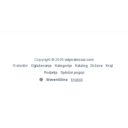
Copyright © 2026
odpiralnicasi.com
O storitvi
Oglaševanje
Kategorije
Katalog
Države
Kraji
Podjetja
Splošni pogoji
Slovenščina
English