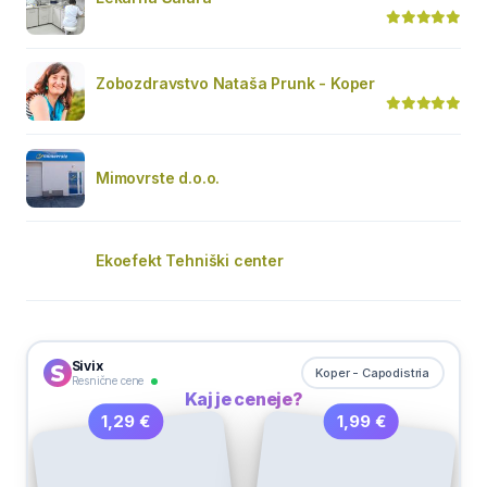
Zobozdravstvo Nataša Prunk - Koper
Mimovrste d.o.o.
Ekoefekt Tehniški center
Sivix
Koper - Capodistria
Resnične cene
Kaj je ceneje?
1,99 €
1,29 €