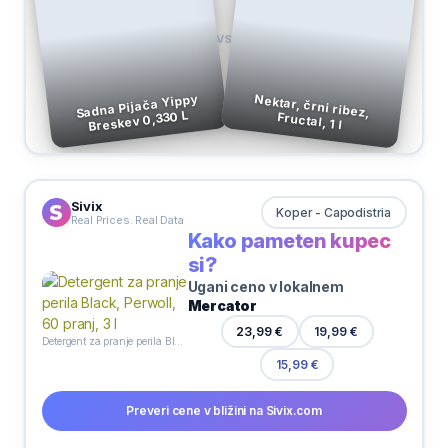
VS
Sadna Pijača Yippy
Nektar, črni ribez,
Breskev 0,330 L
Fructal, 1 l
Sivix
Koper - Capodistria
Real Prices. Real Data
Kako pameten kupec
si?
Ugani ceno v lokalnem
Mercator
23,99 €
19,99 €
Detergent za pranje perila Black, Perwoll, 60 pranj, 3 l
15,99 €
Preveri cene v bližini na Sivix.com