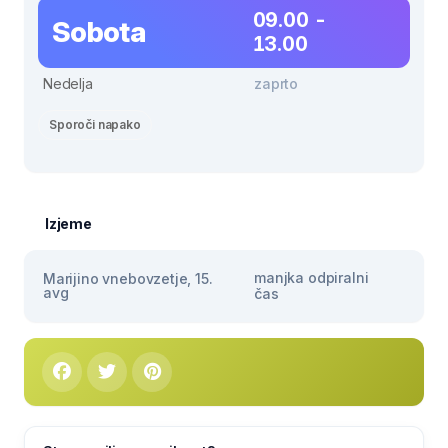
09.00 -
Sobota
13.00
Nedelja
zaprto
Sporoči napako
Izjeme
manjka odpiralni
Marijino vnebovzetje, 15.
avg
čas