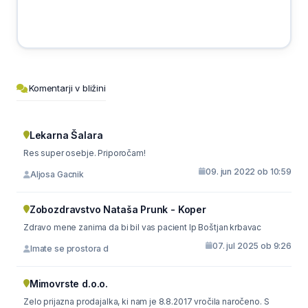
Komentarji v bližini
Lekarna Šalara
Res super osebje. Priporočam!
09. jun 2022 ob 10:59
Aljosa Gacnik
Zobozdravstvo Nataša Prunk - Koper
Zdravo mene zanima da bi bil vas pacient lp Boštjan krbavac
07. jul 2025 ob 9:26
Imate se prostora d
Mimovrste d.o.o.
Zelo prijazna prodajalka, ki nam je 8.8.2017 vročila naročeno. S