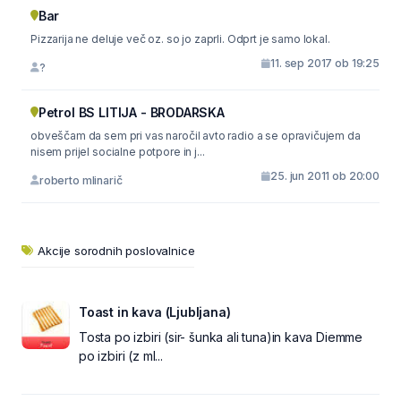
Bar
Pizzarija ne deluje več oz. so jo zaprli. Odprt je samo lokal.
11. sep 2017 ob 19:25
?
Petrol BS LITIJA - BRODARSKA
obveščam da sem pri vas naročil avto radio a se opravičujem da
nisem prijel socialne potpore in j...
25. jun 2011 ob 20:00
roberto mlinarič
Akcije sorodnih poslovalnice
Toast in kava (Ljubljana)
Tosta po izbiri (sir- šunka ali tuna)in kava Diemme
po izbiri (z ml...