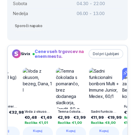
Sobota
04.30 - 22.00
Nedelja
06.00 - 13.00
Sporoči napako
Cene vseh trgovcev na
Sivix
Dol pri Ljubljani
enem mestu.
-32%
Nutella, Ferrero (3 kg)
Voda z okusom, bezeg, Dana, 1 l
Temna čokolada s pomarančo, brez dodanega sladkorja, Kandit, 80 g
Sadni funkcionalni bonboni Multi + Immune Junior, Medex, 60/1
–
€32,98
€11,99
–
€0,48
–
€1,49
€2,99
–
€3,99
€11,99
–
€19,99
Razlika:
Razlika: €1,01
Razlika: €1,00
Razlika: €8,00
€12,00
j
Kupuj
Kupuj
Kupuj
Kupuj