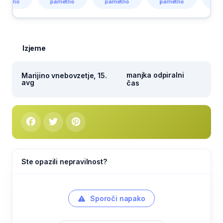
tno
pametno
pametno
pametno
pametn
Izjeme
manjka odpiralni
Marijino vnebovzetje, 15.
avg
čas
Ste opazili nepravilnost?
Sporoči napako