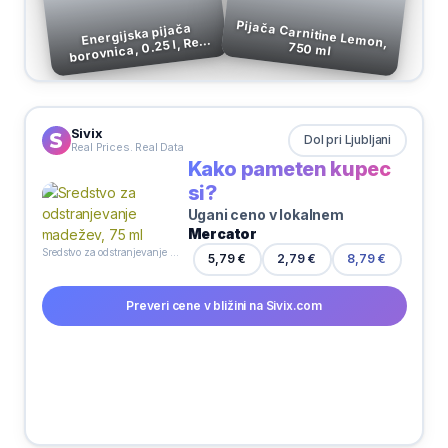
Pijača Carnitine Lemon,
Energijska pijača
borovnica, 0.25 l, Red
750 ml
Bull
Sivix
Dol pri Ljubljani
Real Prices. Real Data
Kako pameten kupec
si?
Ugani ceno v lokalnem
Mercator
Sredstvo za odstranjevanje madežev, 75 ml
5,79 €
2,79 €
8,79 €
Preveri cene v bližini na Sivix.com