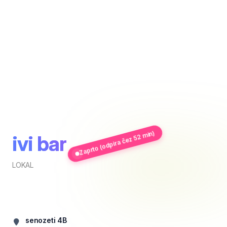
Zaprto (odpira čez 52 min)
ivi bar
LOKAL
senozeti 4B