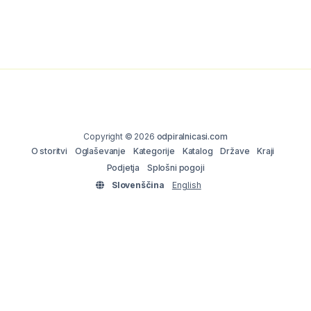
Copyright © 2026
odpiralnicasi.com
O storitvi
Oglaševanje
Kategorije
Katalog
Države
Kraji
Podjetja
Splošni pogoji
Slovenščina
English