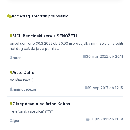
Komentarji sorodnih poslovalnic
MOL Bencinski servis SENOŽETI
prisel sem dne 30.3.2022 ob 20:00 in prodajalka mi ni zelela narediti
hot dog ceš da je ze pomila...
30. mar 2022 ob 20:11
milan
Art & Caffe
odlična kava :)
19. sep 2017 ob 12:15
maja.cvetezar
Okrepčevalnica Artan Kebab
Telefonska številka??????
01. jan 2021 ob 11:58
Igor