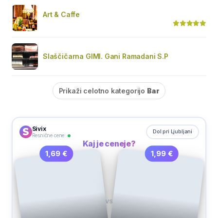
Art & Caffe
Slaščičarna GIMI. Gani Ramadani S.P
Prikaži celotno kategorijo
Bar
Sivix
Dol pri Ljubljani
Resnične cene
Kaj je ceneje?
1,99 €
1,69 €
VS