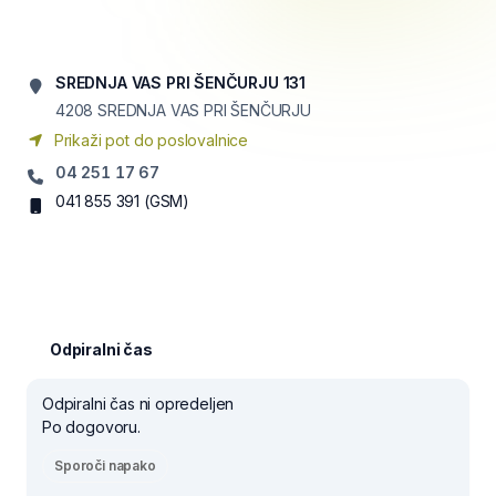
SREDNJA VAS PRI ŠENČURJU 131
4208
SREDNJA VAS PRI ŠENČURJU
Prikaži pot do poslovalnice
04 251 17 67
041 855 391
(GSM)
Odpiralni čas
Odpiralni čas ni opredeljen
Po dogovoru.
Sporoči napako