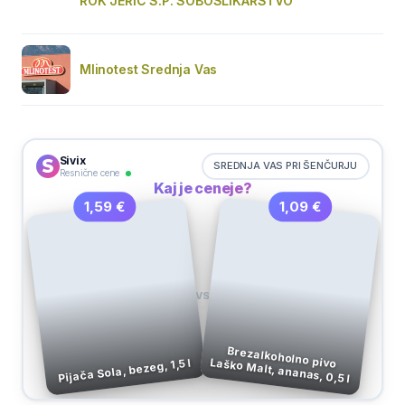
ROK JERIČ S.P. SOBOSLIKARSTVO
Mlinotest Srednja Vas
Sivix
SREDNJA VAS PRI ŠENČURJU
Resnične cene
Kaj je ceneje?
1,09 €
1,59 €
VS
Brezalkoholno pivo Laško Malt, ananas, 0,5 l
Pijača Sola, bezeg, 1,5 l