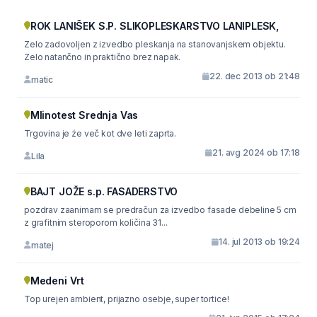
ROK LANIŠEK S.P. SLIKOPLESKARSTVO LANIPLESK,
Zelo zadovoljen z izvedbo pleskanja na stanovanjskem objektu.
Zelo natančno in praktično brez napak.
22. dec 2013 ob 21:48
matic
Mlinotest Srednja Vas
Trgovina je źe več kot dve leti zaprta.
21. avg 2024 ob 17:18
Lila
BAJT JOŽE s.p. FASADERSTVO
pozdrav zaanimam se predračun za izvedbo fasade debeline 5 cm
z grafitnim steroporom količina 31...
14. jul 2013 ob 19:24
matej
Medeni Vrt
Top urejen ambient, prijazno osebje, super tortice!