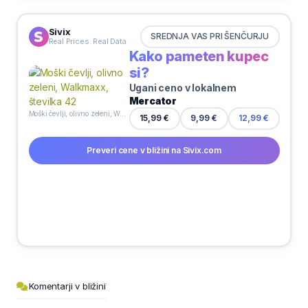
Sivix
SREDNJA VAS PRI ŠENČURJU
Real Prices. Real Data
Kako pameten kupec
si?
Ugani ceno v lokalnem
Mercator
Moški čevlji, olivno zeleni, Walkmaxx, številka 42
15,99 €
9,99 €
12,99 €
Preveri cene v bližini na Sivix.com
Komentarji v bližini