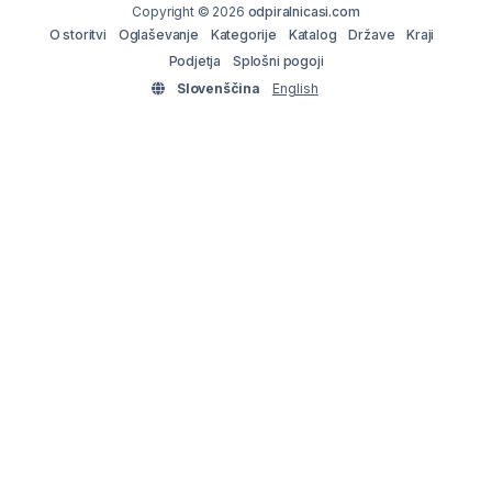
Copyright © 2026
odpiralnicasi.com
O storitvi
Oglaševanje
Kategorije
Katalog
Države
Kraji
Podjetja
Splošni pogoji
Slovenščina
English