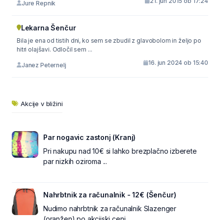
21. jun 2015 ob 17:24
Jure Repnik
Lekarna Šenčur
Bila je ena od tistih dni, ko sem se zbudil z glavobolom in željo po
hitri olajšavi. Odločil sem ...
16. jun 2024 ob 15:40
Janez Peternelj
Akcije v bližini
Par nogavic zastonj (Kranj)
Pri nakupu nad 10€ si lahko brezplačno izberete
par nizkih oziroma ...
Nahrbtnik za računalnik - 12€ (Šenčur)
Nudimo nahrbtnik za računalnik Slazenger
(oranžen) po akcijski ceni...