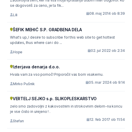
Zadovoljna sem, ker na vsa moja vprašanja dobim hiter odgovor. Ko
se dogovoriš za ceno, je ta fik...
08. maj 2014 ob 8:39
Lili
ŠEFIK MEHIĆ S.P. GRADBENA DELA
What's up, I desire to subscribe for this web site to get hottest
updates, thus where can i do ...
02. jul 2022 ob 2:34
Hope
Izterjava denarja d.o.o.
Hvala vam za vso pomoč! Priporočil vas bom vsakemu.
05. mar 2024 ob 9:14
Mirko Pušnik
VERTELJ SEJKO s.p. SLIKOPLESKARSTVO
zelo smo zadovoljni z kakovostnim in strokovnim delom-na koncu
je vse ćisto in urejeno ! .
12. feb 2017 ob 11:54
štefan