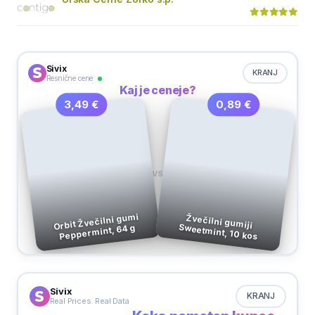
Sivix
KRANJ
Resnične cene
Kaj je ceneje?
0,89 €
3,49 €
VS
Orbit Žvečilni gumi
Žvečilni gumiji
Sweetmint, 10 kos
Peppermint, 64 g
Sivix
KRANJ
Real Prices. Real Data