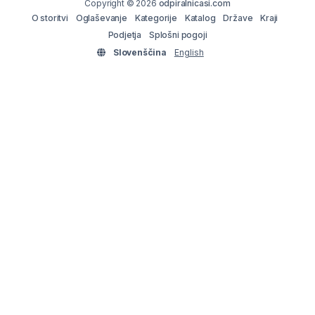
Copyright © 2026
odpiralnicasi.com
O storitvi
Oglaševanje
Kategorije
Katalog
Države
Kraji
Podjetja
Splošni pogoji
Slovenščina
English