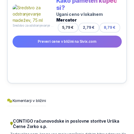
Kako pameten kupec
si?
Ugani ceno v lokalnem
Mercator
Sredstvo za odstranjevanje madežev, 75 ml
5,79 €
2,79 €
8,79 €
Preveri cene v bližini na Sivix.com
Komentarji v bližini
CONTIGO računovodske in poslovne storitve Urška
Černe Zorko s.p.