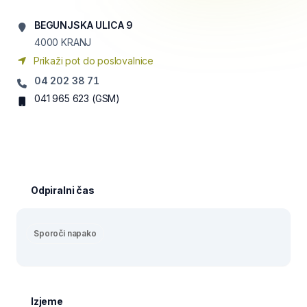
BEGUNJSKA ULICA 9
4000
KRANJ
Prikaži pot do poslovalnice
04 202 38 71
041 965 623
(GSM)
Odpiralni čas
Sporoči napako
Izjeme