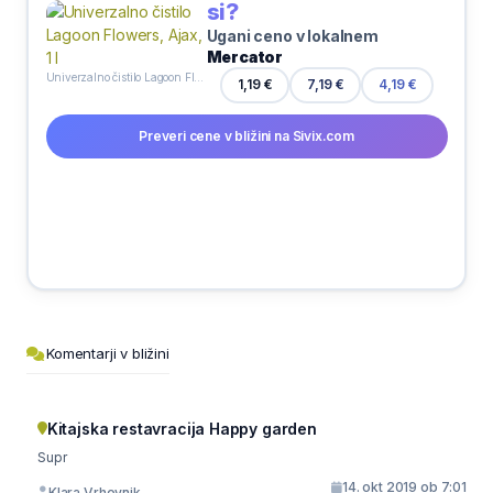
si?
Ugani ceno v lokalnem
Mercator
Univerzalno čistilo Lagoon Flowers, Ajax, 1 l
1,19 €
7,19 €
4,19 €
Preveri cene v bližini na Sivix.com
Komentarji v bližini
Kitajska restavracija Happy garden
Supr
14. okt 2019 ob 7:01
Klara Vrhovnik