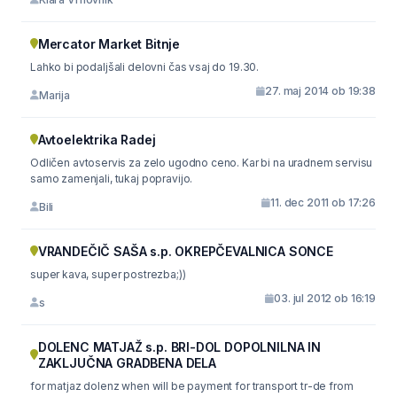
Mercator Market Bitnje
Lahko bi podaljšali delovni čas vsaj do 19.30.
27. maj 2014 ob 19:38
Marija
Avtoelektrika Radej
Odličen avtoservis za zelo ugodno ceno. Kar bi na uradnem servisu
samo zamenjali, tukaj popravijo.
11. dec 2011 ob 17:26
Bili
VRANDEČIČ SAŠA s.p. OKREPČEVALNICA SONCE
super kava, super postrezba;))
03. jul 2012 ob 16:19
s
DOLENC MATJAŽ s.p. BRI-DOL DOPOLNILNA IN
ZAKLJUČNA GRADBENA DELA
for matjaz dolenz when will be payment for transport tr-de from