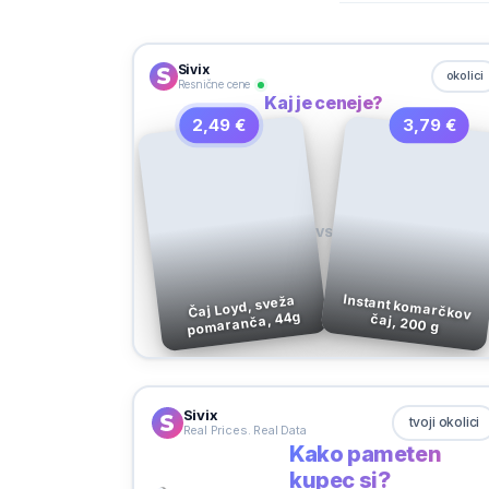
Sivix
okolici
Resnične cene
Kaj je ceneje?
2,49 €
3,79 €
VS
Instant komarčkov
Čaj Loyd, sveža
pomaranča, 44g
čaj, 200 g
Sivix
tvoji okolici
Real Prices. Real Data
Kako pameten
kupec si?