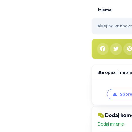
Izjeme
Marijino vnebovze
Ste opazili nepra
Sporo
Dodaj kome
Dodaj mnenje