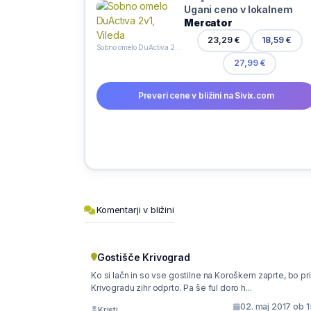
Ugani ceno v lokalnem
Mercator
23,29 €
18,59 €
Sobno omelo DuActiva 2v1, Vileda
27,99 €
Preveri cene v bližini na Sivix.com
Komentarji v bližini
Gostišče Krivograd
Ko si lačn in so vse gostilne na Koroškem zaprte, bo pri
Krivogradu zihr odprto. Pa še ful doro h...
02. maj 2017 ob 
Kristi