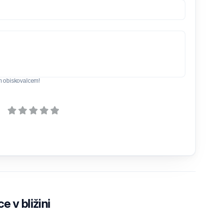
m obiskovalcem!
e v bližini