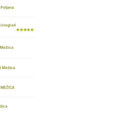
 Poljana
Krivograd
 Mežica
t Mežica
 MEŽICA
žica