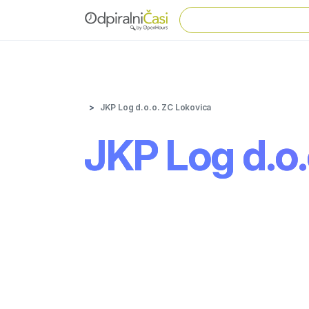
JKP Log d.o.o. ZC Lokovica
JKP Log d.o.