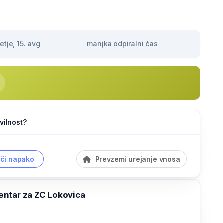
tje, 15. avg
manjka odpiralni čas
vilnost?
či napako
Prevzemi urejanje vnosa
ntar za ZC Lokovica