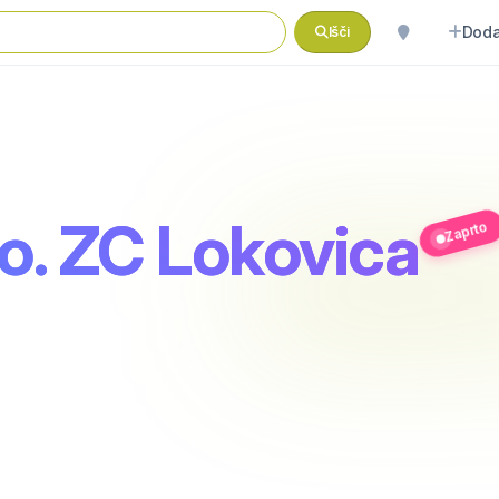
Doda
Išči
o. ZC Lokovica
Zaprto