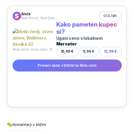
Sivix
GOLNIK
Real Prices. Real Data
Kako pameten kupec
si?
Ugani ceno v lokalnem
Mercator
Moški čevlji, olivno zeleni, Walkmaxx, številka 42
9,99 €
15,99 €
12,99 €
Preveri cene v bližini na Sivix.com
Komentarji v bližini