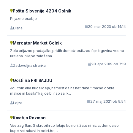
Pošta Slovenije 4204 Golnik
Prijazno osebje
20. mar 2023 ob 14:14
Diana
Mercator Market Golnik
Zelo prijazne prodajalke,pridih domačnosti..res fajn trgovina vedno
urejena in lepo založena
28. apr 2019 ob 7:19
Zadovoljna stranka
Gostilna PRI BAJDU
Jou folk ena huda ideja, namest da na net date "imamo dobre
malice in kosila" kaj ce bi napisal k...
27. maj 2021 ob 9:54
Lojze
Kmetija Rozman
Vse zagiftan. S skropilnico letajo ko nori. Zato ni nic cuden da so
kupci vsi rakavi in bolni.bej...