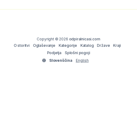
Copyright © 2026
odpiralnicasi.com
O storitvi
Oglaševanje
Kategorije
Katalog
Države
Kraji
Podjetja
Splošni pogoji
Slovenščina
English