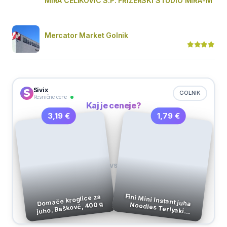
MIRA ČELIKOVIĆ S.P. FRIZERSKI STUDIO MIRA-M
Mercator Market Golnik
Sivix
GOLNIK
Resnične cene
Kaj je ceneje?
1,79 €
3,19 €
VS
Fini Mini Instant juha Noodles Teriyaki
Domače kroglice za
juho, Baškovč, 400 g
Piščanec, 65 g