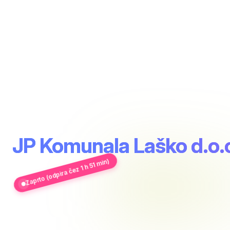
JP Komunala Laško d.o.
Zaprto (odpira čez 1 h 51 min)