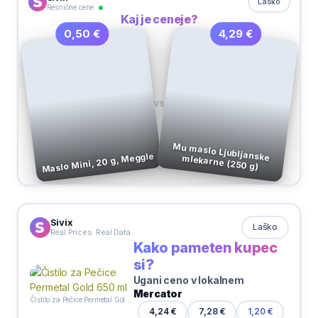
Laško
Resnične cene
Kaj je ceneje?
4,29 €
0,50 €
VS
Maslo Mini, 20 g, Meggle
Mu maslo Ljubljanske mlekarne (250 g)
Sivix
Laško
Real Prices. Real Data
Kako pameten kupec
si?
Ugani ceno v lokalnem
Mercator
Čistilo za Pečice Permetal Gold 650 ml
4,24 €
7,28 €
1,20 €