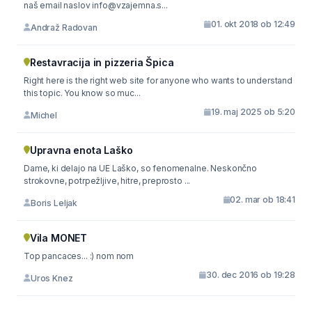
naš email naslov info@vzajemna.s...
01. okt 2018 ob 12:49
Andraž Radovan
Restavracija in pizzeria Špica
Right here is the right web site for anyone who wants to understand
this topic. You know so muc...
19. maj 2025 ob 5:20
Michel
Upravna enota Laško
Dame, ki delajo na UE Laško, so fenomenalne. Neskončno
strokovne, potrpežljive, hitre, preprosto ...
02. mar ob 18:41
Boris Leljak
Vila MONET
Top pancaces... :) nom nom
30. dec 2016 ob 19:28
Uros Knez