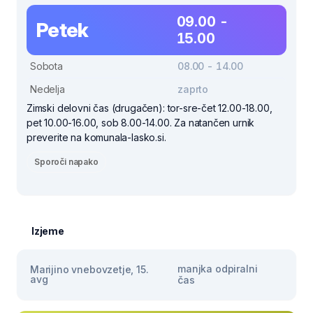
09.00 -
Petek
15.00
Sobota
08.00 - 14.00
Nedelja
zaprto
Zimski delovni čas (drugačen): tor-sre-čet 12.00-18.00,
pet 10.00-16.00, sob 8.00-14.00. Za natančen urnik
preverite na komunala-lasko.si.
Sporoči napako
Izjeme
manjka odpiralni
Marijino vnebovzetje, 15.
avg
čas