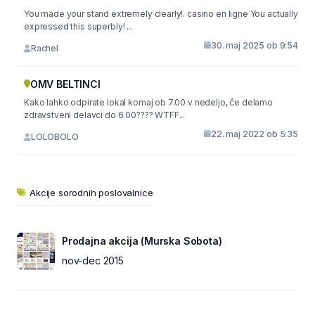
You made your stand extremely clearly!. casino en ligne You actually
expressed this superbly! ...
30. maj 2025 ob 9:54
Rachel
OMV BELTINCI
Kako lahko odpirate lokal komaj ob 7.00 v nedeljo, če delamo
zdravstveni delavci do 6.00???? WTFF...
22. maj 2022 ob 5:35
LOLOBOLO
Akcije sorodnih poslovalnice
Prodajna akcija (Murska Sobota)
nov-dec 2015