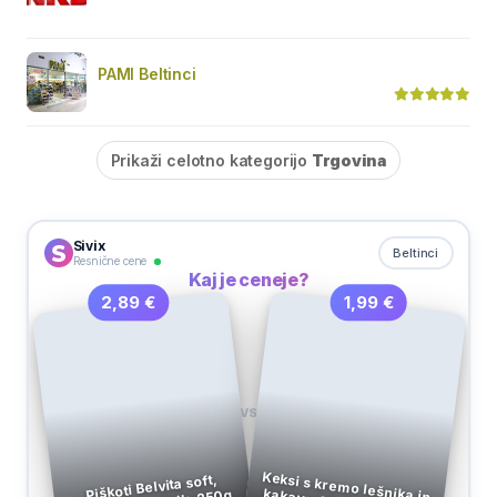
PAMI Beltinci
Prikaži celotno kategorijo
Trgovina
Sivix
Beltinci
Resnične cene
Kaj je ceneje?
1,99 €
2,89 €
VS
Keksi s kremo lešnika in
kakava, Mulino Bianco,
Piškoti Belvita soft,