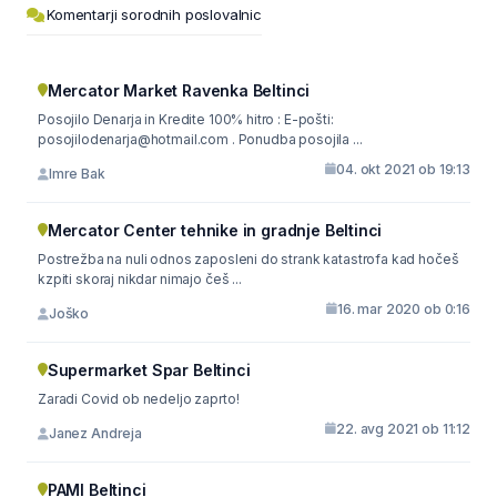
Komentarji sorodnih poslovalnic
Mercator Market Ravenka Beltinci
Posojilo Denarja in Kredite 100% hitro : E-pošti:
posojilodenarja@hotmail.com . Ponudba posojila ...
04. okt 2021 ob 19:13
Imre Bak
Mercator Center tehnike in gradnje Beltinci
Postrežba na nuli odnos zaposleni do strank katastrofa kad hočeš
kzpiti skoraj nikdar nimajo češ ...
16. mar 2020 ob 0:16
Joško
Supermarket Spar Beltinci
Zaradi Covid ob nedeljo zaprto!
22. avg 2021 ob 11:12
Janez Andreja
PAMI Beltinci