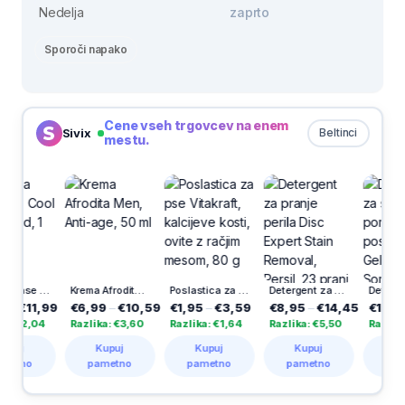
Nedelja
zaprto
Sporoči napako
Cene vseh trgovcev na enem
Sivix
Beltinci
mestu.
Barva za lase 10-55 Cool Silverblond, 1 kos
Krema Afrodita Men, Anti-age, 50 ml
Poslastica za pse Vitakraft, kalcijeve kosti, ovite z račjim mesom, 80 g
Detergent za pranje perila Disc Expert Stain Removal, Persil, 23 pranj
Detergent za stroj
1,99
€6,99
–
€10,59
€1,95
–
€3,59
€8,95
–
€14,45
€13,50
–
€
,04
Razlika: €3,60
Razlika: €1,64
Razlika: €5,50
Razlika: €13
Kupuj
Kupuj
Kupuj
Kupuj
o
pametno
pametno
pametno
pametno