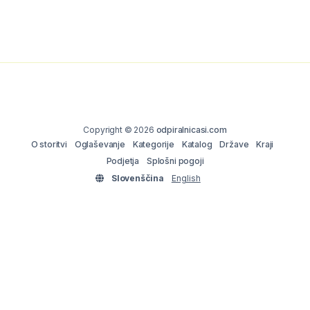
Copyright © 2026
odpiralnicasi.com
O storitvi
Oglaševanje
Kategorije
Katalog
Države
Kraji
Podjetja
Splošni pogoji
Slovenščina
English