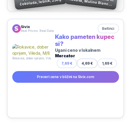
čokolada, lešnik, 250g
168 g
Sivix
Beltinci
Real Prices. Real Data
Kako pameten kupec
si?
Ugani ceno v lokalnem
Mercator
Rokavice, dober oprijem, Vileda, M/8
1,69 €
7,69 €
4,69 €
Preveri cene v bližini na Sivix.com