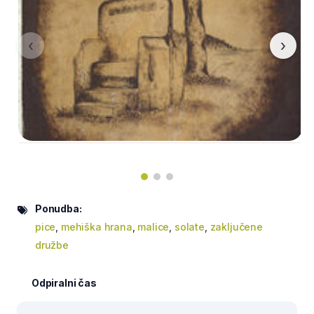
‹
›
Ponudba:
pice
,
mehiška hrana
,
malice
,
solate
,
zaključene
družbe
Odpiralni čas