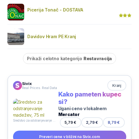
Picerija Tonač - DOSTAVA
Davidov Hram PE Kranj
Prikaži celotno kategorijo
Restavracija
Sivix
Kranj
Real Prices. Real Data
Kako pameten kupec
si?
Ugani ceno v lokalnem
Mercator
Sredstvo za odstranjevanje madežev, 75 ml
5,79 €
2,79 €
8,79 €
Preveri cene v bližini na Sivix.com