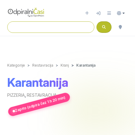
Kategorije
Restavracija
Kranj
Karantanija
Karantanija
PIZZERIA
,
RESTAVRACIJA
Zaprto (odpira čez 1 h 20 min)