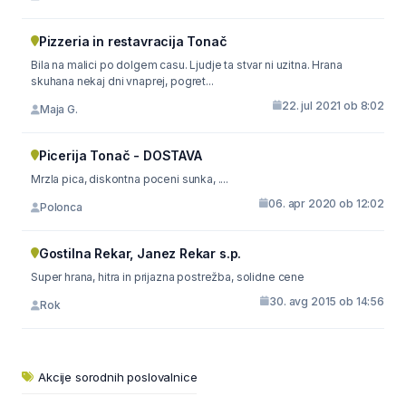
Pizzeria in restavracija Tonač
Bila na malici po dolgem casu. Ljudje ta stvar ni uzitna. Hrana
skuhana nekaj dni vnaprej, pogret...
22. jul 2021 ob 8:02
Maja G.
Picerija Tonač - DOSTAVA
Mrzla pica, diskontna poceni sunka, ....
06. apr 2020 ob 12:02
Polonca
Gostilna Rekar, Janez Rekar s.p.
Super hrana, hitra in prijazna postrežba, solidne cene
30. avg 2015 ob 14:56
Rok
Akcije sorodnih poslovalnice