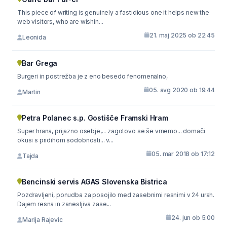
This piece of writing is genuinely a fastidious one it helps new the
web visitors, who are wishin...
21. maj 2025 ob 22:45
Leonida
Bar Grega
Burgeri in postrežba je z eno besedo fenomenalno,
05. avg 2020 ob 19:44
Martin
Petra Polanec s.p. Gostišče Framski Hram
Super hrana, prijazno osebje,... zagotovo se še vrnemo... domači
okusi s pridihom sodobnosti... v...
05. mar 2018 ob 17:12
Tajda
Bencinski servis AGAS Slovenska Bistrica
Pozdravljeni, ponudba za posojilo med zasebnimi resnimi v 24 urah.
Dajem resna in zanesljiva zase...
24. jun ob 5:00
Marija Rajevic