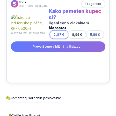
Sivix
Pragersko
Real Prices. Real Data
Kako pameten kupec
si?
Ugani ceno v lokalnem
Mercator
Čistilo za indukcijske plošče, KH-7, 500ml
8,99 €
2,87 €
5,89 €
Preveri cene v bližini na Sivix.com
Komentarji sorodnih poslovalnic
Caffe bar Fur-ci