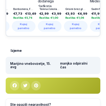
 Donat, 6 x 0,5 l
Bonboniera, Ferrero Rocher, 300 g
Temna čokolada s pomarančo, brez dodanega sladkorja, Kandit, 80 g
Grisini brez glutena, Schar, 150 g
Sadni funkcionalni bonboni Multi + Immune Junior, Medex, 60/1
59
€7,73
–
€13,49
€2,99
–
€3,99
€3,93
–
€4,99
€11,99
–
€19,
Razlika: €5,76
Razlika: €1,00
Razlika: €1,06
Razlika: €8,00
Kupuj
Kupuj
Kupuj
Kupuj
pametno
pametno
pametno
pametno
Izjeme
manjka odpiralni
Marijino vnebovzetje, 15.
avg
čas
Ste opazili nepravilnost?