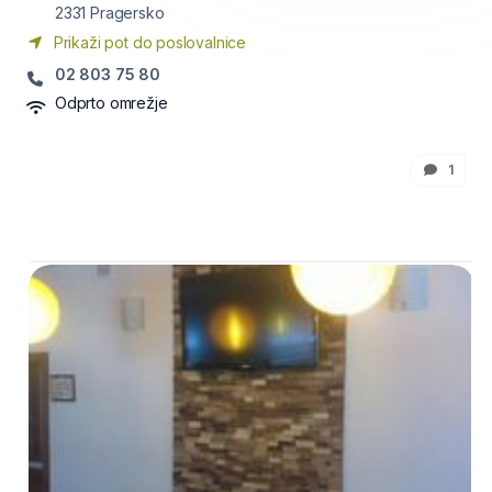
2331
Pragersko
Prikaži pot do poslovalnice
02 803 75 80
Odprto omrežje
1