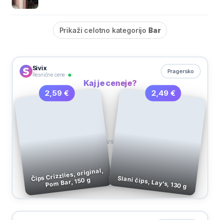
Prikaži celotno kategorijo
Bar
Sivix
Pragersko
Resnične cene
Kaj je ceneje?
2,49 €
2,59 €
VS
Čips Crizzlies, original,
Slani čips, Lay's, 130 g
Pom Bar, 150 g