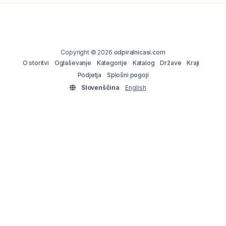
Copyright © 2026
odpiralnicasi.com
O storitvi
Oglaševanje
Kategorije
Katalog
Države
Kraji
Podjetja
Splošni pogoji
Slovenščina
English