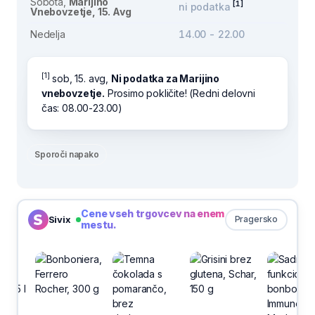
Sobota,
Marijino
[1]
ni podatka
Vnebovzetje, 15. Avg
Nedelja
14.00 - 22.00
[1]
sob, 15. avg,
Ni podatka za Marijino
vnebovzetje.
Prosimo pokličite! (Redni delovni
čas: 08.00-23.00)
Sporoči napako
Cene vseh trgovcev na enem
Sivix
Pragersko
mestu.