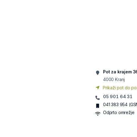
Pot za krajem 3
4000
Kranj
Prikaži pot do po
05 901 64 31
041 383 954
(GS
Odprto omrežje