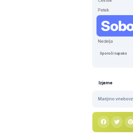
Četrtek
Petek
Sobo
Nedelja
Sporoči napako
Izjeme
Marijino vnebovze