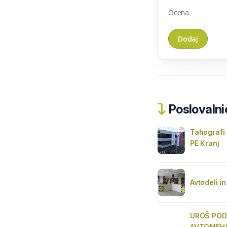
Ocena
Poslovalnic
Tahografi
PE Kranj
Avtodeli i
UROŠ PODL
AVTOMEH