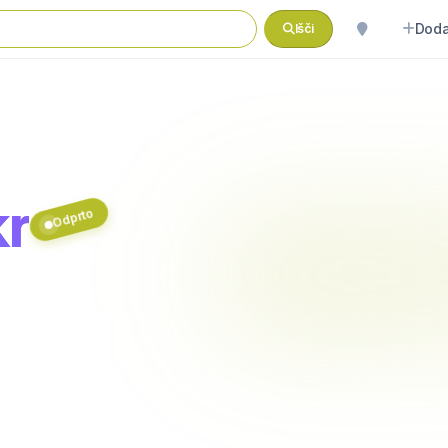
Doda
Išči
r
Odprto