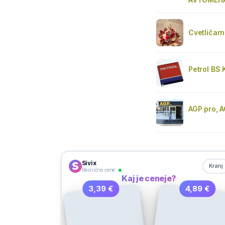
Cvetličar
Petrol BS
AGP pro, A
Sivix
Kranj
Resnične cene
Kaj je ceneje?
3,39 €
4,89 €