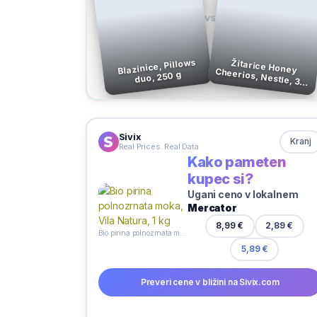
VS
Blazinice, Pillows
Žitarice Honey Cheerios, Nestle, 375
duo, 250 g
g
Sivix
Kranj
Real Prices. Real Data
Kako pameten
kupec si?
Ugani ceno v lokalnem
Mercator
2,89 €
8,99 €
Bio pirina polnozrnata moka, Vila Natura, 1 kg
5,89 €
Preveri cene v bližini na Sivix.com