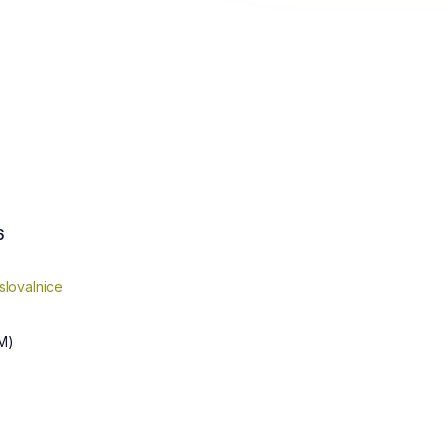
6
slovalnice
M)