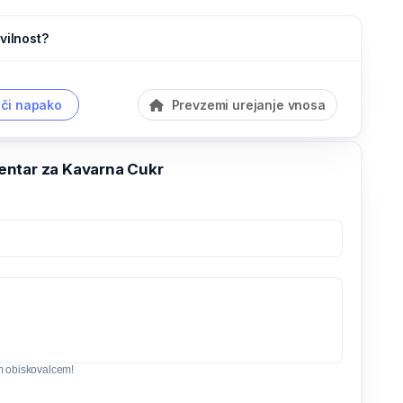
vilnost?
či napako
Prevzemi urejanje vnosa
ntar za Kavarna Cukr
m obiskovalcem!