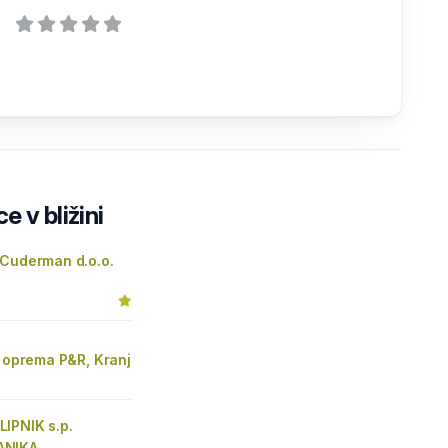
e v bližini
 Cuderman d.o.o.
n oprema P&R, Kranj
IPNIK s.p.
ANIKA