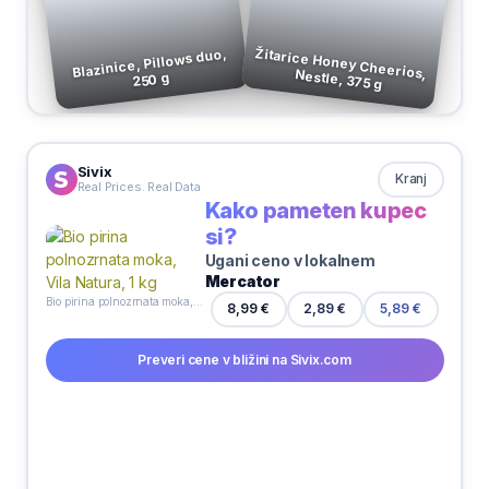
Blazinice, Pillows duo,
Žitarice Honey Cheerios, Nestle, 375 g
250 g
Sivix
Kranj
Real Prices. Real Data
Kako pameten kupec
si?
Ugani ceno v lokalnem
Mercator
Bio pirina polnozrnata moka, Vila Natura, 1 kg
2,89 €
8,99 €
5,89 €
Preveri cene v bližini na Sivix.com