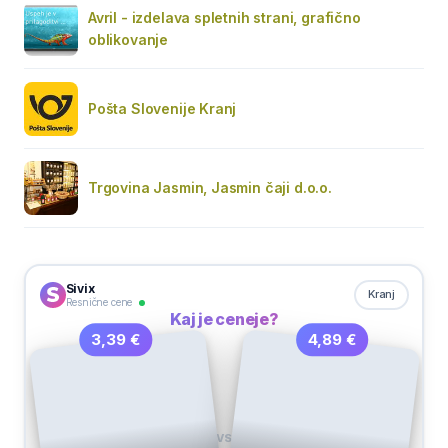
Avril - izdelava spletnih strani, grafično
oblikovanje
Pošta Slovenije Kranj
Trgovina Jasmin, Jasmin čaji d.o.o.
Sivix
Kranj
Resnične cene
Kaj je ceneje?
4,89 €
3,39 €
VS