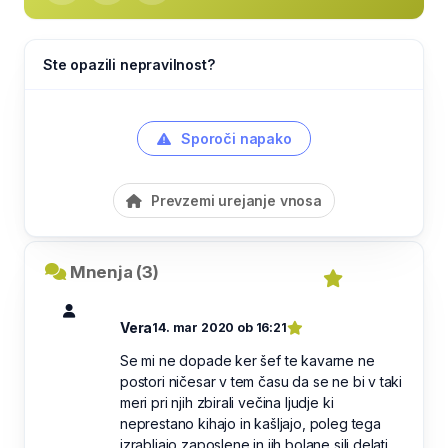
Ste opazili nepravilnost?
Sporoči napako
Prevzemi urejanje vnosa
Mnenja (3)
Vera
14. mar 2020 ob 16:21
Se mi ne dopade ker šef te kavarne ne
postori ničesar v tem času da se ne bi v taki
meri pri njih zbirali večina ljudje ki
neprestano kihajo in kašljajo, poleg tega
izrabljajo zaposlene in jih bolane sili delati