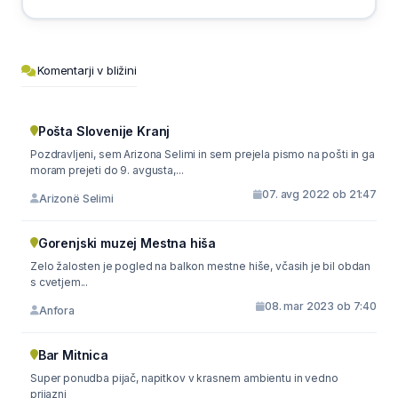
Komentarji v bližini
Pošta Slovenije Kranj
Pozdravljeni, sem Arizona Selimi in sem prejela pismo na pošti in ga
moram prejeti do 9. avgusta,...
07. avg 2022 ob 21:47
Arizonë Selimi
Gorenjski muzej Mestna hiša
Zelo žalosten je pogled na balkon mestne hiše, včasih je bil obdan
s cvetjem...
08. mar 2023 ob 7:40
Anfora
Bar Mitnica
Super ponudba pijač, napitkov v krasnem ambientu in vedno
prijazni