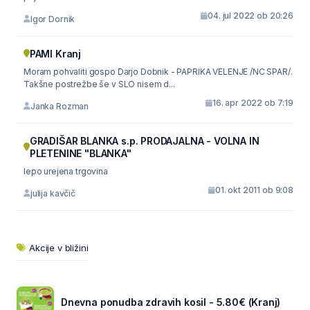
04. jul 2022 ob 20:26
Igor Dornik
PAMI Kranj
Moram pohvaliti gospo Darjo Dobnik - PAPRIKA VELENJE /NC SPAR/.
Takšne postrežbe še v SLO nisem d...
16. apr 2022 ob 7:19
Janka Rozman
GRADIŠAR BLANKA s.p. PRODAJALNA - VOLNA IN
PLETENINE "BLANKA"
lepo urejena trgovina
01. okt 2011 ob 9:08
julija kavčič
Akcije v bližini
Dnevna ponudba zdravih kosil - 5.80€ (Kranj)