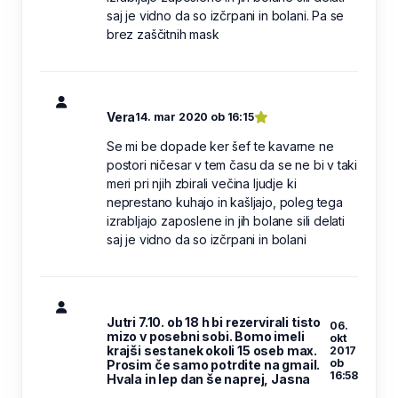
saj je vidno da so izčrpani in bolani. Pa se
brez zaščitnih mask
Vera
14. mar 2020 ob 16:15
Se mi be dopade ker šef te kavarne ne
postori ničesar v tem času da se ne bi v taki
meri pri njih zbirali večina ljudje ki
neprestano kuhajo in kašljajo, poleg tega
izrabljajo zaposlene in jih bolane sili delati
saj je vidno da so izčrpani in bolani
Jutri 7.10. ob 18 h bi rezervirali tisto
06.
mizo v posebni sobi. Bomo imeli
okt
krajši sestanek okoli 15 oseb max.
2017
ob
Prosim če samo potrdite na gmail.
16:58
Hvala in lep dan še naprej, Jasna