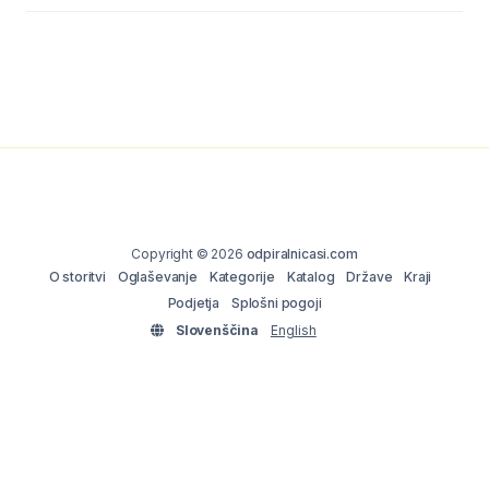
Copyright © 2026
odpiralnicasi.com
O storitvi
Oglaševanje
Kategorije
Katalog
Države
Kraji
Podjetja
Splošni pogoji
Slovenščina
English