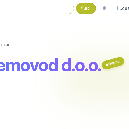
Doda
Išči
d.o.o.
movod d.o.o.
Odprto