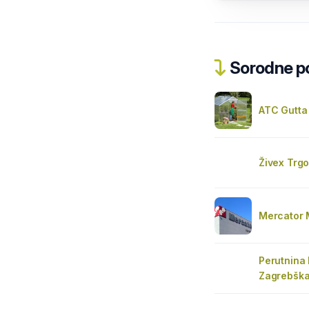
Sorodne pos
ATC Gutta 
Živex Trgo
Mercator 
Perutnina P
Zagrebšk