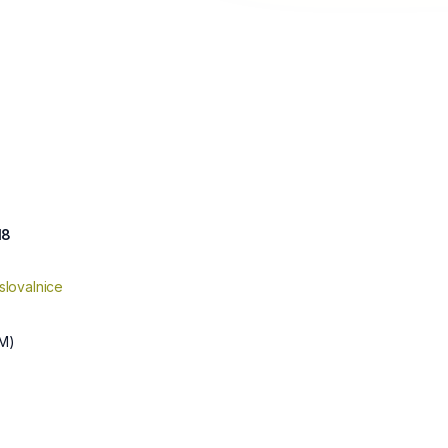
18
slovalnice
M)