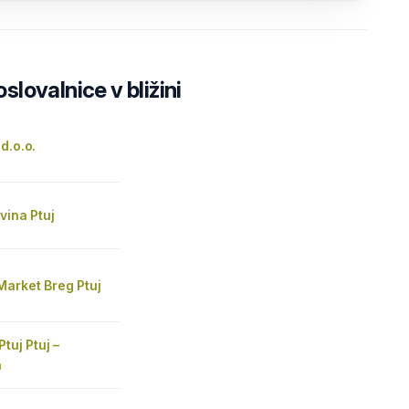
lovalnice v bližini
d.o.o.
vina Ptuj
Market Breg Ptuj
tuj Ptuj –
a