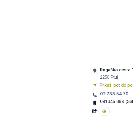
Rogaška cesta 
2250
Ptuj
Prikaži pot do po
02 788 54 70
041 345 668
(GS