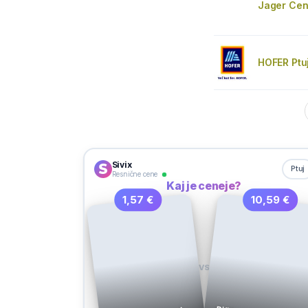
Jager Cen
HOFER Ptu
Sivix
Ptuj
Resnične cene
Kaj je ceneje?
1,57 €
10,59 €
VS