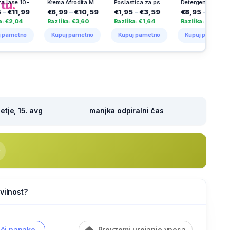
tu.
os
Krema Afrodita Men, Anti-age, 50 ml
Poslastica za pse Vitakraft, kalcijeve kosti, ovite z račjim mesom, 80 g
Detergent za pranje perila Disc Expert Stain Removal, Persil, 23 pranj
€6,99
–
€10,59
€1,95
–
€3,59
€8,95
–
€14,45
€8,4
Razlika: €3,60
Razlika: €1,64
Razlika: €5,50
Razli
Kupuj pametno
Kupuj pametno
Kupuj pametno
Kupu
tje, 15. avg
manjka odpiralni čas
vilnost?
či napako
Prevzemi urejanje vnosa