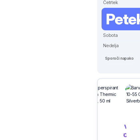
Četrtek
Pete
Sobota
Nedelja
Sporoči napako
Sivix
Ptuj
Cene vse
trgovcev 