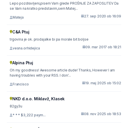
Lepo pozdravljeni,pisem Vam glede PROŠNJE ZA ZAPOSLITEV Da
se Vam na kratko predstavim,sem Matej...
27. sep 2020 ob 16:09
Mateja
C&A Ptuj
trgovina je ok. prodajalke bi pa morale bit boljse
09. mar 2017 ob 18:21
vesna.orhidejica
Alpina Ptuj
Oh my goodness! Awesome article dude! Thanks, However I am
having troubles with your RSS. I don'...
19. maj 2025 ob 15:02
Francisco
NKD d.o.o. Miklavž, Klasek
82gy3u
08. nov 2025 ob 18:53
* * * $3,222 paym...