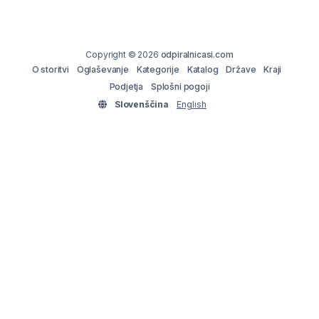
Copyright © 2026
odpiralnicasi.com
O storitvi
Oglaševanje
Kategorije
Katalog
Države
Kraji
Podjetja
Splošni pogoji
Slovenščina
English