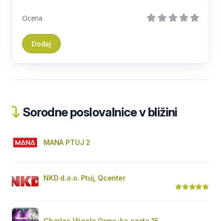
Ocena
Sorodne poslovalnice v bližini
MANA PTUJ 2
NKD d.o.o. Ptuj, Qcenter
Charles Vögele Ormo¿ka cesta 15