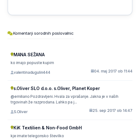
Komentarji sorodnih poslovalnic
MANA SEŽANA
ko imajo popuste kupim
04. maj 2017 ob 11:44
valentinadugulin444
s.Oliver SLO d.o.o. s.Oliver, Planet Koper
@emiliano Pozdravljeni. Hvala za vprašanje. Jakna je v naših
trgovinah že razprodana. Lahko pa j...
25. sep 2017 ob 14:47
S.Oliver
KiK Textilien & Non-Food GmbH
kje imate telegonsko številko