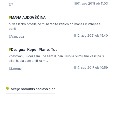
01. avg 2018 ob 11:03
?
MANA AJDOVŠČINA
bi vas lahko prosila če mi naredite kartico od mane LP Vanessa
barič
12. avg 2021 ob 15:40
Vanessa
Desigual Koper Planet Tus
Postovani, Jucer sam u Vasem ducanu kupila bluzu Aire velicina S,
ali bi htjela zamjeniti za m...
17. sep 2017 ob 10:59
Lorena
Akcije sorodnih poslovalnice