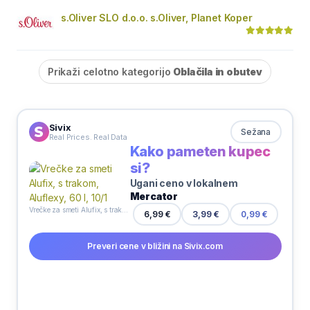
s.Oliver SLO d.o.o. s.Oliver, Planet Koper
Prikaži celotno kategorijo
Oblačila in obutev
Sivix
Sežana
Real Prices. Real Data
Kako pameten kupec
si?
Ugani ceno v lokalnem
Mercator
Vrečke za smeti Alufix, s trakom, Aluflexy, 60 l, 10/1
6,99 €
3,99 €
0,99 €
Preveri cene v bližini na Sivix.com