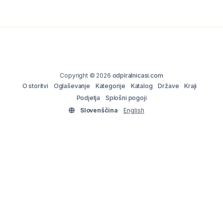
Copyright © 2026
odpiralnicasi.com
O storitvi
Oglaševanje
Kategorije
Katalog
Države
Kraji
Podjetja
Splošni pogoji
Slovenščina
English