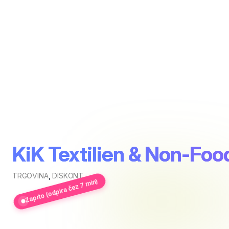
KiK Textilien & Non-Fo
TRGOVINA
,
DISKONT
Zaprto (odpira čez 7 min)