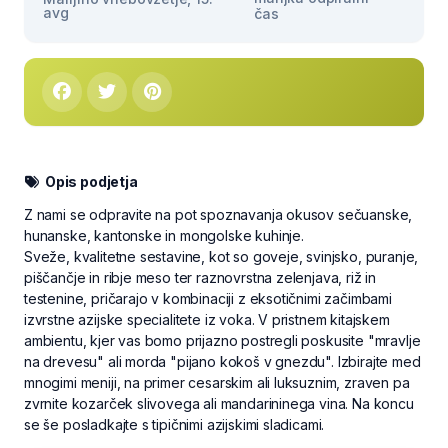
avg
čas
Opis podjetja
Z nami se odpravite na pot spoznavanja okusov sečuanske,
hunanske, kantonske in mongolske kuhinje.
Sveže, kvalitetne sestavine, kot so goveje, svinjsko, puranje,
piščančje in ribje meso ter raznovrstna zelenjava, riž in
testenine, pričarajo v kombinaciji z eksotičnimi začimbami
izvrstne azijske specialitete iz voka. V pristnem kitajskem
ambientu, kjer vas bomo prijazno postregli poskusite "mravlje
na drevesu" ali morda "pijano kokoš v gnezdu". Izbirajte med
mnogimi meniji, na primer cesarskim ali luksuznim, zraven pa
zvrnite kozarček slivovega ali mandarininega vina. Na koncu
se še posladkajte s tipičnimi azijskimi sladicami.