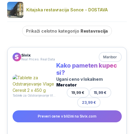
Kitajska restavracija Sonce - DOSTAVA
Prikaži celotno kategorijo
Restavracija
Sivix
Maribor
Real Prices. Real Data
Kako pameten kupec
si?
Ugani ceno v lokalnem
Mercator
19,99 €
15,99 €
Tablete za Odstranjevanje Vlage Ceresit 2 x 450 g
23,99 €
Preveri cene v bližini na Sivix.com