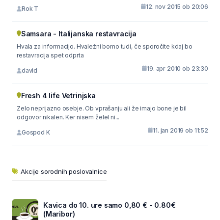
12. nov 2015 ob 20:06
Rok T
Samsara - Italijanska restavracija
Hvala za informacijo. Hvaležni bomo tudi, če sporočite kdaj bo
restavracija spet odprta
19. apr 2010 ob 23:30
david
Fresh 4 life Vetrinjska
Zelo neprijazno osebje. Ob vprašanju ali že imajo bone je bil
odgovor nikalen. Ker nisem želel ni...
11. jan 2019 ob 11:52
Gospod K
Akcije sorodnih poslovalnice
Kavica do 10. ure samo 0,80 € - 0.80€
(Maribor)