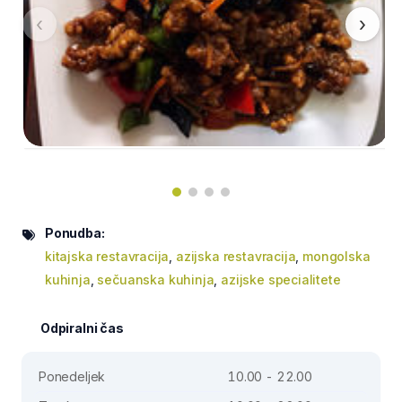
‹
›
Ponudba:
kitajska restavracija
,
azijska restavracija
,
mongolska
kuhinja
,
sečuanska kuhinja
,
azijske specialitete
Odpiralni čas
Ponedeljek
10.00 - 22.00