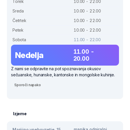
Torek
10.00 - 22.00
Sreda
10.00 - 22.00
Četrtek
10.00 - 22.00
Petek
10.00 - 22.00
Sobota
11.00 - 22.00
11.00 -
Nedelja
20.00
Z nami se odpravite na pot spoznavanja okusov
sečuanske, hunanske, kantonske in mongolske kuhinje.
Sporoči napako
Izjeme
manjka odpiralni
Marijino vnebovzetje, 15.