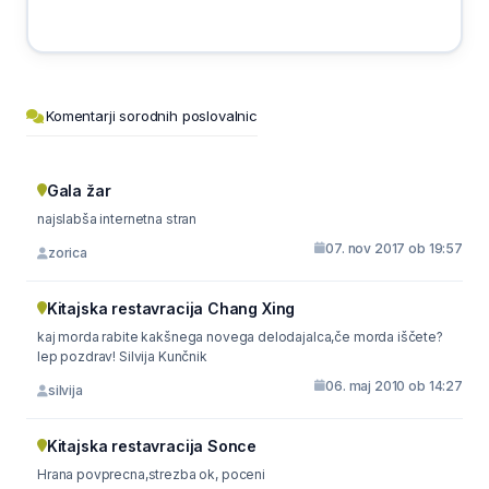
Komentarji sorodnih poslovalnic
Gala žar
najslabša internetna stran
07. nov 2017 ob 19:57
zorica
Kitajska restavracija Chang Xing
kaj morda rabite kakšnega novega delodajalca,če morda iščete?
lep pozdrav! Silvija Kunčnik
06. maj 2010 ob 14:27
silvija
Kitajska restavracija Sonce
Hrana povprecna,strezba ok, poceni