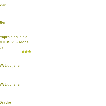
učar
tler
topralnica, d.o.o.
CLUSIVE - ročna
ica
VA Ljubljana
VA Ljubljana
Dravlje