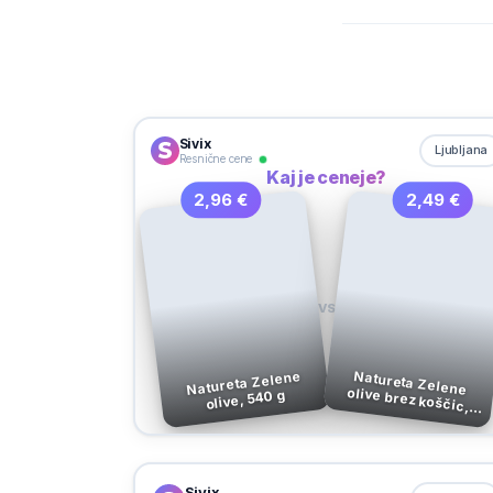
Sivix
Ljubljana
Resnične cene
Kaj je ceneje?
2,96 €
2,49 €
VS
Natureta Zelene
Natureta Zelene olive brez koščic,
olive, 540 g
290 g
Sivix