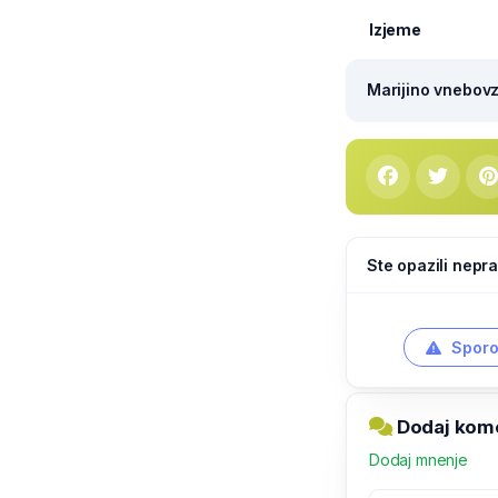
Izjeme
Marijino vnebovze
Ste opazili nepra
Sporo
Dodaj kome
Dodaj mnenje