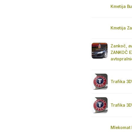
Kmetija B
Kmetija Za
Zankoč, av
ZANKOČ EX
avtopraln
Trafika 3D
Trafika 3D
Mlekomat 