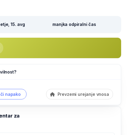
tje, 15. avg
manjka odpiralni čas
vilnost?
či napako
Prevzemi urejanje vnosa
ntar za