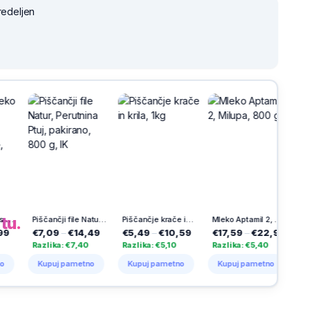
redeljen
h
na
tu.
Piščančji file Natur, Perutnina Ptuj, pakirano, 800 g, IK
Piščančje krače in krila, 1kg
Mleko Aptamil 2, Milupa, 800 g
€7,09
–
€14,49
€5,49
–
€10,59
€17,59
–
€22,99
€17,59
Razlika: €7,40
Razlika: €5,10
Razlika: €5,40
Razlika:
Kupuj pametno
Kupuj pametno
Kupuj pametno
Kupuj 