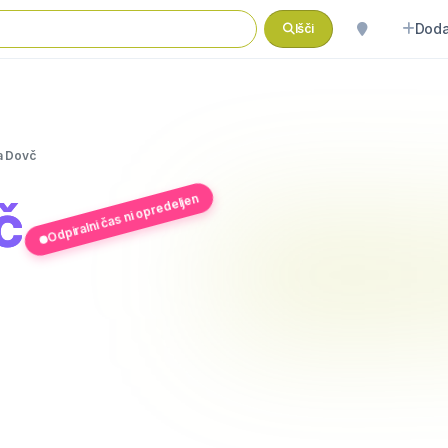
Doda
Išči
a Dovč
č
Odpiralni čas ni opredeljen