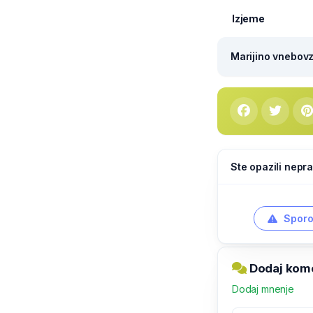
Izjeme
Marijino vnebovze
Ste opazili nepra
Sporo
Dodaj kome
Dodaj mnenje