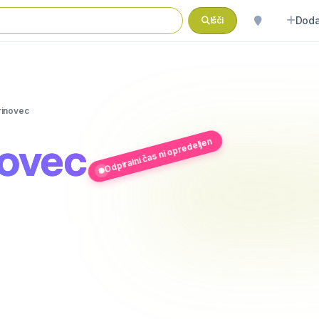
Doda
Išči
rinovec
novec
Odpiralni čas ni opredeljen