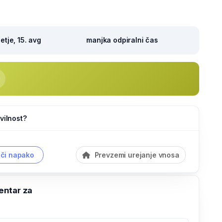
tje, 15. avg
manjka odpiralni čas
vilnost?
či napako
Prevzemi urejanje vnosa
ntar za