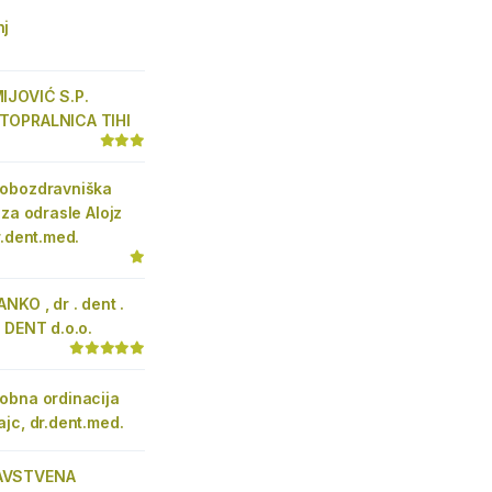
nj
IJOVIĆ S.P.
TOPRALNICA TIHI
obozdravniška
 za odrasle Alojz
r.dent.med.
NKO , dr . dent .
 DENT d.o.o.
obna ordinacija
jc, dr.dent.med.
AVSTVENA