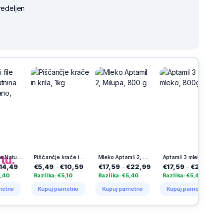
redeljen
h
na
tu.
ščančji file Natur, Perutnina Ptuj, pakirano, 800 g, IK
Piščančje krače in krila, 1kg
Mleko Aptamil 2, Milupa, 800 g
Aptamil 3 mleko, 800g
9
€5,49
–
€10,59
€17,59
–
€22,99
€17,59
–
€22,99
€7,
Razlika: €5,10
Razlika: €5,40
Razlika: €5,40
Razl
Kupuj pametno
Kupuj pametno
Kupuj pametno
Ku