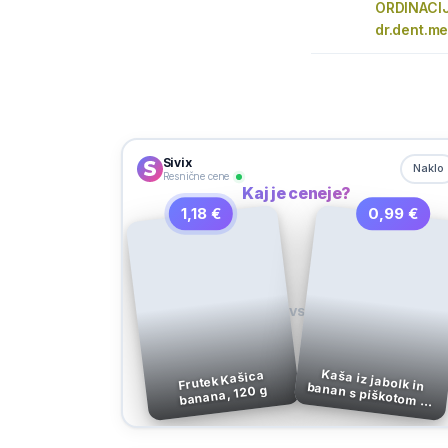
ORDINACIJ
dr.dent.me
Sivix
Naklo
Resnične cene
Kaj je ceneje?
1,18 €
0,99 €
VS
Kaša iz jabolk in banan s piškotom by nature, od 6. meseca
Frutek Kašica
banana, 120 g
dalje, 100 g