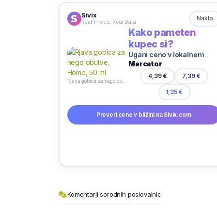
Sivix
Naklo
Real Prices. Real Data
Kako pameten
kupec si?
Ugani ceno v lokalnem
Mercator
7,39 €
4,39 €
Rjava gobica za nego obutve, Home, 50 ml
1,35 €
Preveri cene v bližini na Sivix.com
Komentarji sorodnih poslovalnic