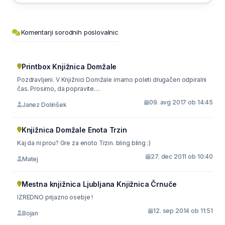
Komentarji sorodnih poslovalnic
Printbox Knjižnica Domžale
Pozdravljeni. V Knjižnici Domžale imamo poleti drugačen odpiralni
čas. Prosimo, da popravite....
09. avg 2017 ob 14:45
Janez Dolinšek
Knjižnica Domžale Enota Trzin
Kaj da ni prou? Gre za enoto Trzin. bling bling :)
27. dec 2011 ob 10:40
Matej
Mestna knjižnica Ljubljana Knjižnica Črnuče
IZREDNO prijazno osebje !
12. sep 2014 ob 11:51
Bojan