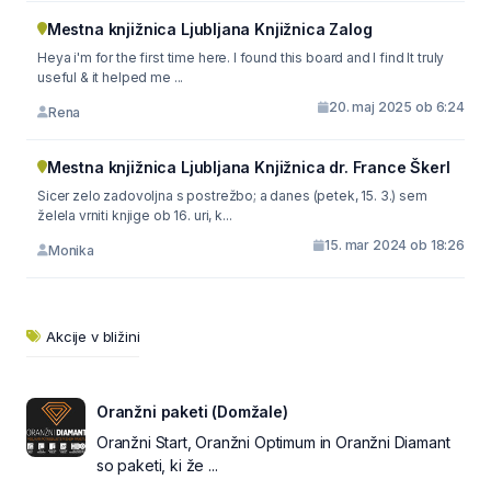
Mestna knjižnica Ljubljana Knjižnica Zalog
Heya i'm for the first time here. I found this board and I find It truly
useful & it helped me ...
20. maj 2025 ob 6:24
Rena
Mestna knjižnica Ljubljana Knjižnica dr. France Škerl
Sicer zelo zadovoljna s postrežbo; a danes (petek, 15. 3.) sem
želela vrniti knjige ob 16. uri, k...
15. mar 2024 ob 18:26
Monika
Akcije v bližini
Oranžni paketi (Domžale)
Oranžni Start, Oranžni Optimum in Oranžni Diamant
so paketi, ki že ...