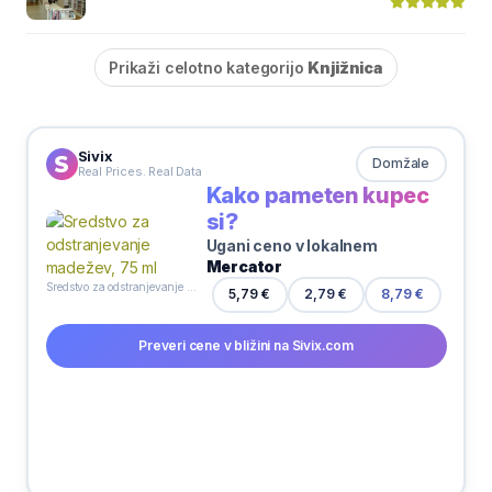
Prikaži celotno kategorijo
Knjižnica
Sivix
Domžale
Real Prices. Real Data
Kako pameten kupec
si?
Ugani ceno v lokalnem
Mercator
Sredstvo za odstranjevanje madežev, 75 ml
5,79 €
2,79 €
8,79 €
Preveri cene v bližini na Sivix.com