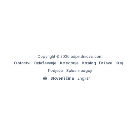
Copyright © 2026
odpiralnicasi.com
O storitvi
Oglaševanje
Kategorije
Katalog
Države
Kraji
Podjetja
Splošni pogoji
Slovenščina
English