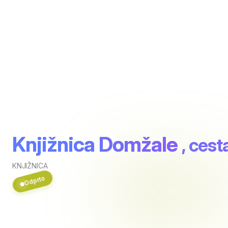
Knjižnica Domžale
, cest
KNJIŽNICA
Odprto