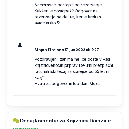
Nameravam odstopiti od rezervacije.
Kakšen je postopek? Odgovor na
rezervacijo ne deluje, ker je kreiran
avtomatsko !?
Mojca Florjanc
17. jun 2022 ob 9:27
Pozdravljeni, zanima me, če boste v vaši
knjižnici/enotah pripravili 9-urni brezplačni
računalniški tečaj za starejše od 55 let in
kdaj?
Hvala za odgovor in lep dan, Mojca
Dodaj komentar za Knjižnica Domžale