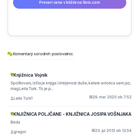
Preveri cene v bližini na Sivix.com
Komentarji sorodnih poslovalnic
Knjižnica Vojnik
Spoštovani, Izšla je knjiga Umirjenost duše, katere avtorica sem jaz,
mag.Leila Turk. To je p...
29. mar 2025 ob 7:52
Leila Turk1
KNJIŽNICA POLJČANE - KNJIŽNICA JOSIPA VOŠNJAKA
Beda
23. jul 2013 ob 12:54
gregor