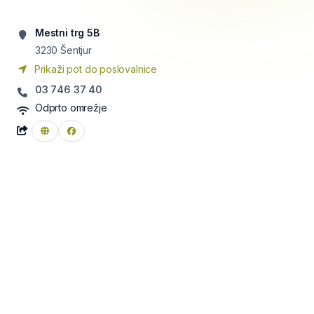
Mestni trg 5B
3230
Šentjur
Prikaži pot do poslovalnice
03 746 37 40
Odprto omrežje