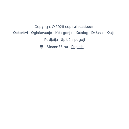
Copyright © 2026
odpiralnicasi.com
O storitvi
Oglaševanje
Kategorije
Katalog
Države
Kraji
Podjetja
Splošni pogoji
Slovenščina
English