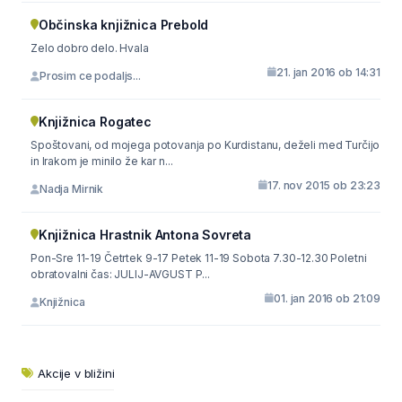
Občinska knjižnica Prebold
Zelo dobro delo. Hvala
21. jan 2016 ob 14:31
Prosim ce podaljs...
Knjižnica Rogatec
Spoštovani, od mojega potovanja po Kurdistanu, deželi med Turčijo
in Irakom je minilo že kar n...
17. nov 2015 ob 23:23
Nadja Mirnik
Knjižnica Hrastnik Antona Sovreta
Pon-Sre 11-19 Četrtek 9-17 Petek 11-19 Sobota 7.30-12.30 Poletni
obratovalni čas: JULIJ-AVGUST P...
01. jan 2016 ob 21:09
Knjižnica
Akcije v bližini