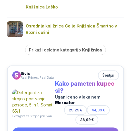
Knjižnica Laško
Osrednja knjižnica Celje Knjižnica Šmartno v
Rožni dolini
Prikaži celotno kategorijo
Knjižnica
Sivix
Šentjur
Real Prices. Real Data
Kako pameten kupec
si?
Ugani ceno v lokalnem
Mercator
29,29 €
44,99 €
Detergent za strojno pomivanje posode, 5 in 1, Somat, 65/1
36,99 €