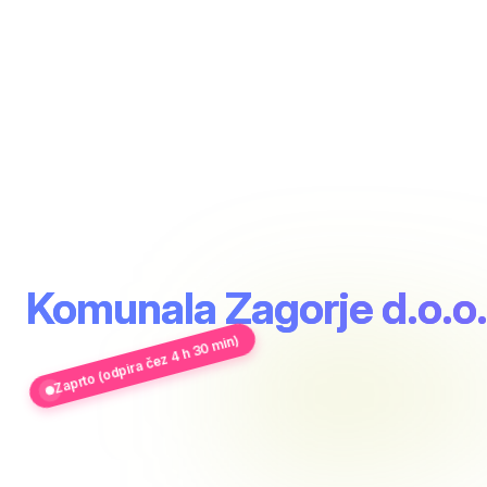
Komunala Zagorje d.o.o.
Zaprto (odpira čez 4 h 30 min)