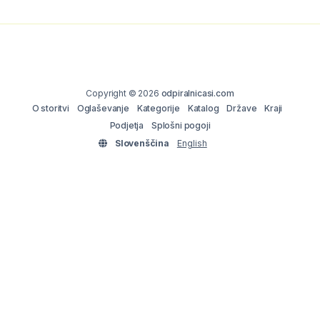
Copyright © 2026
odpiralnicasi.com
O storitvi
Oglaševanje
Kategorije
Katalog
Države
Kraji
Podjetja
Splošni pogoji
Slovenščina
English