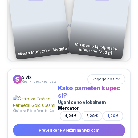
VS
Maslo Mini, 20 g, Meggle
Mu maslo Ljubljanske mlekarne (250 g)
Sivix
Zagorje ob Savi
Real Prices. Real Data
Kako pameten kupec
si?
Ugani ceno v lokalnem
Mercator
Čistilo za Pečice Permetal Gold 650 ml
4,24 €
7,28 €
1,20 €
Preveri cene v bližini na Sivix.com