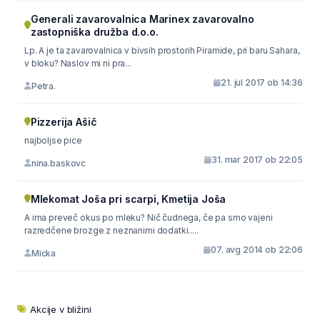
Generali zavarovalnica Marinex zavarovalno
zastopniška družba d.o.o.
Lp. A je ta zavarovalnica v bivsih prostorih Piramide, pri baru Sahara,
v bloku? Naslov mi ni pra...
21. jul 2017 ob 14:36
Petra.
Pizzerija Ašič
najboljse pice
31. mar 2017 ob 22:05
nina.baskovc
Mlekomat Joša pri scarpi, Kmetija Joša
A ima preveč okus po mleku? Nič čudnega, če pa smo vajeni
razredčene brozge z neznanimi dodatki.....
07. avg 2014 ob 22:06
Micka
Akcije v bližini