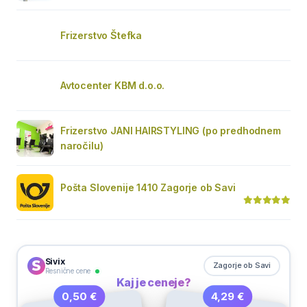
Frizerstvo Štefka
Avtocenter KBM d.o.o.
Frizerstvo JANI HAIRSTYLING (po predhodnem
naročilu)
Pošta Slovenije 1410 Zagorje ob Savi
Sivix
Zagorje ob Savi
Resnične cene
Kaj je ceneje?
4,29 €
0,50 €