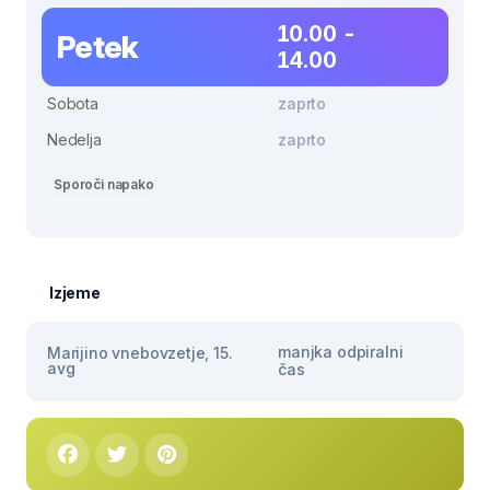
10.00 -
Petek
14.00
Sobota
zaprto
Nedelja
zaprto
Sporoči napako
Izjeme
manjka odpiralni
Marijino vnebovzetje, 15.
avg
čas