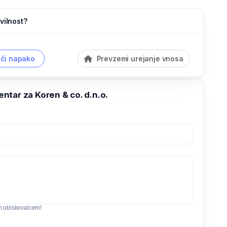
vilnost?
či napako
Prevzemi urejanje vnosa
tar za Koren & co. d.n.o.
m obiskovalcem!