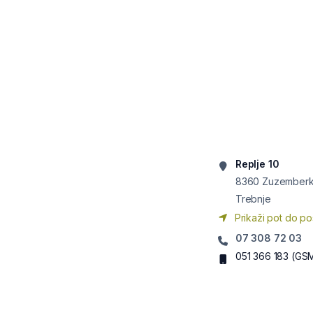
Replje 10
8360
Zuzember
Trebnje
Prikaži pot do po
07 308 72 03
051 366 183
(GS