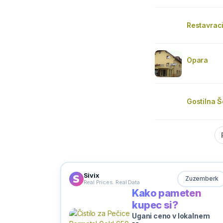
Restavraci
Opara
Gostilna Š
Sivix
Zuzemberk
Real Prices. Real Data
Kako pameten
kupec si?
Ugani ceno v lokalnem