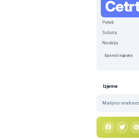
Četr
Petek
Sobota
Nedelja
Sporoči napako
Izjeme
Marijino vnebovze