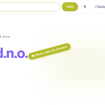
Doda
Išči
. d.n.o.
.n.o.
Odprto samo še 29 min!!!