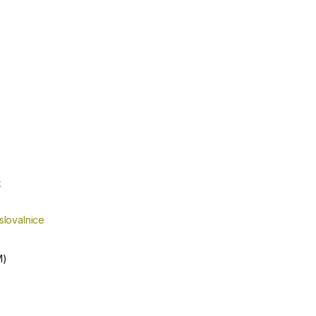
k
slovalnice
M)