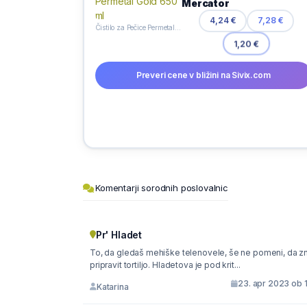
Mercator
4,24 €
7,28 €
Čistilo za Pečice Permetal Gold 650 ml
1,20 €
Preveri cene v bližini na Sivix.com
Komentarji sorodnih poslovalnic
Pr' Hladet
To, da gledaš mehiške telenovele, še ne pomeni, da z
pripravit tortiljo. Hladetova je pod krit...
23. apr 2023 ob 
Katarina