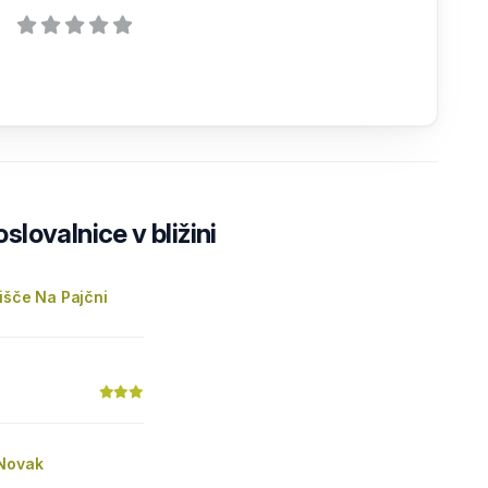
lovalnice v bližini
išče Na Pajčni
Novak