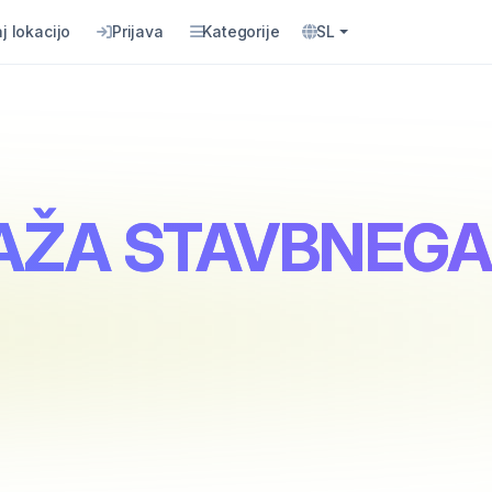
j lokacijo
Prijava
Kategorije
SL
TAŽA STAVBNEGA