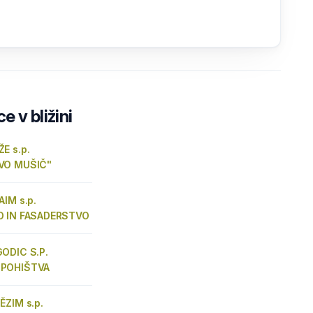
e v bližini
E s.p.
VO MUŠIČ"
AIM s.p.
O IN FASADERSTVO
ODIC S.P.
POHIŠTVA
ĚZIM s.p.