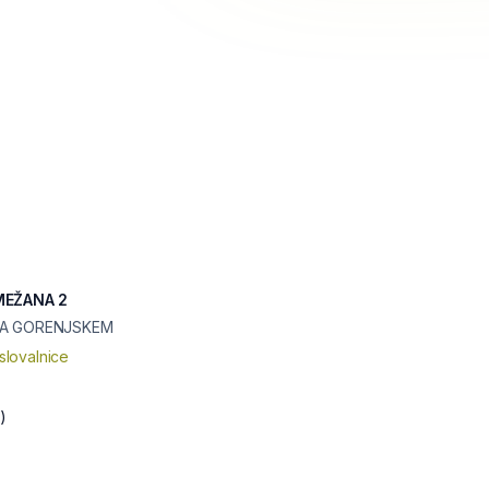
MEŽANA 2
NA GORENJSKEM
slovalnice
)