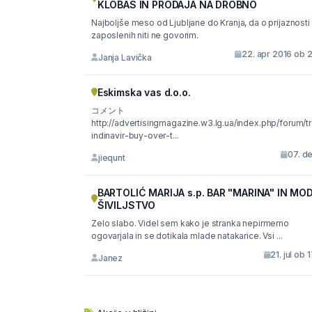
KLOBAS IN PRODAJA NA DROBNO
Najboljše meso od Ljubljane do Kranja, da o prijaznosti
zaposlenih niti ne govorim.
22. apr 2016 ob 
Janja Lavička
Eskimska vas d.o.o.
コメント
http://advertisingmagazine.w3.lg.ua/index.php/forum/t
indinavir-buy-over-t...
07. d
jiequnt
BARTOLIĆ MARIJA s.p. BAR "MARINA" IN MO
ŠIVILJSTVO
Zelo slabo. Videl sem kako je stranka nepirmerno
ogovarjala in se dotikala mlade natakarice. Vsi ...
21. jul ob 
Janez