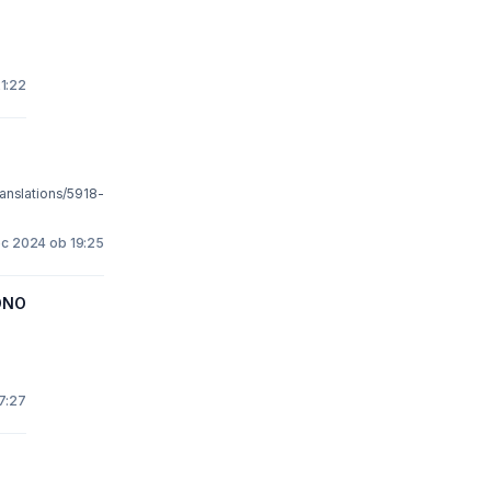
21:22
ranslations/5918-
ec 2024 ob 19:25
DNO
17:27