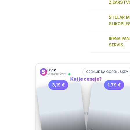
ZIDARSTV
ŠTULAR MI
SLIKOPLE
IRENA PAN
SERVIS,
Sivix
CERKLJE NA GORENJSKEM
Resnične cene
Kaj je ceneje?
3,19 €
1,79 €
VS