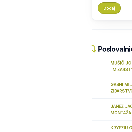
Poslovalnic
MUŠIČ JOŽ
"MIZARST
GASHI MIL
ZIDARSTV
JANEZ JAG
MONTAŽA 
KRYEZIU G