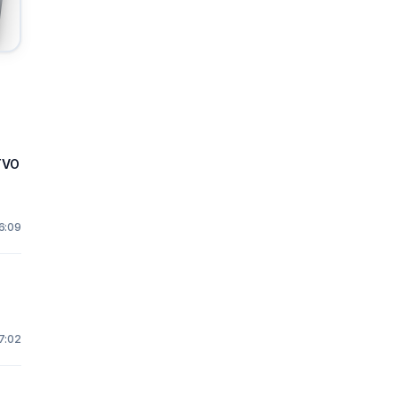
TVO
16:09
7:02