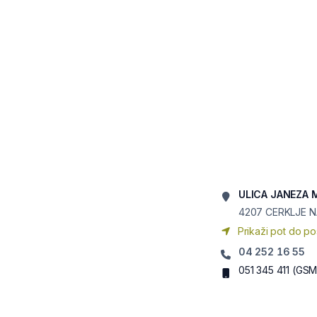
ULICA JANEZA 
4207
CERKLJE 
Prikaži pot do po
04 252 16 55
051 345 411
(GSM