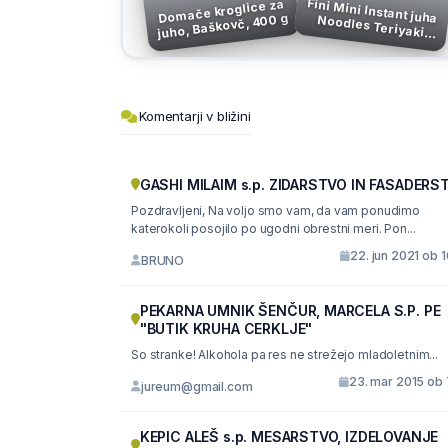
Fini Mini Instant juha Noodles Teriyaki
Domače kroglice za
juho, Baškovč, 400 g
Piščanec, 65 g
Komentarji v bližini
GASHI MILAIM s.p. ZIDARSTVO IN FASADERS
Pozdravljeni, Na voljo smo vam, da vam ponudimo
katerokoli posojilo po ugodni obrestni meri. Pon...
22. jun 2021 ob 
BRUNO
PEKARNA UMNIK ŠENČUR, MARCELA S.P. PE
"BUTIK KRUHA CERKLJE"
So stranke! Alkohola pa res ne strežejo mladoletnim...
23. mar 2015 ob 
jureum@gmail.com
KEPIC ALEŠ s.p. MESARSTVO, IZDELOVANJE