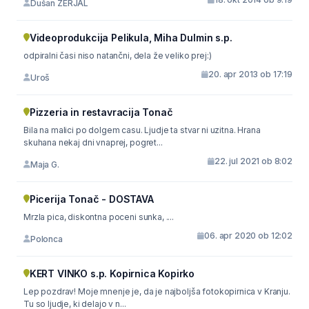
Dušan ŽERJAL
Videoprodukcija Pelikula, Miha Dulmin s.p.
odpiralni časi niso natančni, dela že veliko prej:)
20. apr 2013 ob 17:19
Uroš
Pizzeria in restavracija Tonač
Bila na malici po dolgem casu. Ljudje ta stvar ni uzitna. Hrana
skuhana nekaj dni vnaprej, pogret...
22. jul 2021 ob 8:02
Maja G.
Picerija Tonač - DOSTAVA
Mrzla pica, diskontna poceni sunka, ....
06. apr 2020 ob 12:02
Polonca
KERT VINKO s.p. Kopirnica Kopirko
Lep pozdrav! Moje mnenje je, da je najboljša fotokopirnica v Kranju.
Tu so ljudje, ki delajo v n...