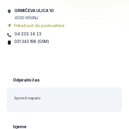
GRMIČEVA ULICA 10
4000
KRANJ
Prikaži pot do poslovalnice
04 233 16 13
031 343 198
(GSM)
Odpiralni čas
Sporoči napako
Izjeme