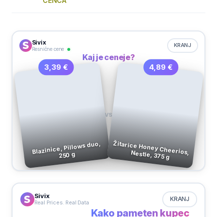
ČENČA
Sivix
KRANJ
Resnične cene
Kaj je ceneje?
4,89 €
3,39 €
VS
Blazinice, Pillows duo,
Žitarice Honey Cheerios, Nestle, 375 g
250 g
Sivix
KRANJ
Real Prices. Real Data
Kako pameten kupec