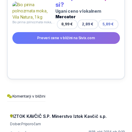
si?
Ugani ceno v lokalnem
Mercator
Bio pirina polnozrnata moka, Vila Natura, 1 kg
8,99 €
2,89 €
5,89 €
Preveri cene v bližini na Sivix.com
Komentarji v bližini
IZTOK KAVČIČ S.P. Minerstvo Iztok Kavčič s.p.
Dober.Priporočam
18. okt 2014 ob 9:19