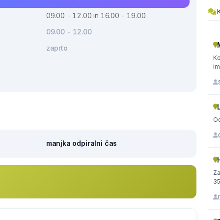
K
09.00 - 12.00 in 16.00 - 19.00
09.00 - 12.00
zaprto
Ko
Od
manjka odpiralni čas
Za
35