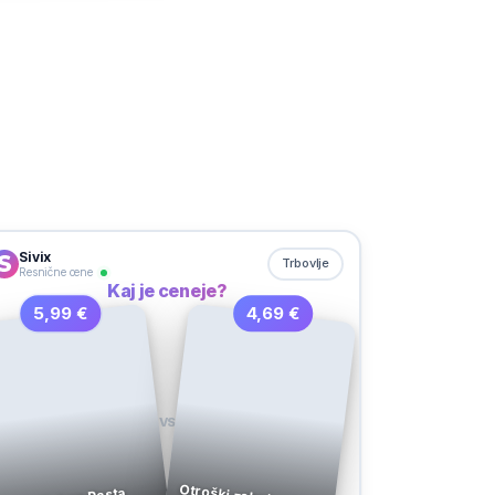
Sivix
Trbovlje
Resnične cene
Kaj je ceneje?
5,99 €
4,69 €
VS