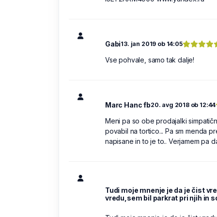
Gabi
13. jan 2019 ob 14:05
Vse pohvale, samo tak dalje!
Marc Hanc fb
20. avg 2018 ob 12:44
Meni pa so obe prodajalki simpatični
povabil na tortico... Pa sm menda 
napisane in to je to.. Verjamem pa 
Tudi moje mnenje je da je čist vr
vredu,sem bil parkrat pri njih in s