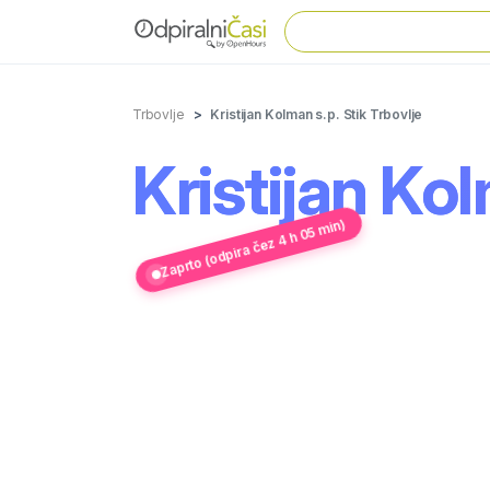
Trbovlje
Kristijan Kolman s.p. Stik Trbovlje
Kristijan Kol
Zaprto (odpira čez 4 h 05 min)