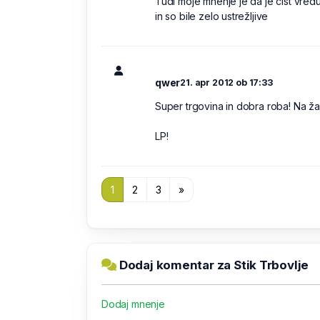
Tudi moje mnenje je da je čist vredu
in so bile zelo ustrežljive
qwer
21. apr 2012 ob 17:33
Super trgovina in dobra roba! Na žal
LP!
1
2
3
»
Dodaj komentar za Stik Trbovlje
Dodaj mnenje