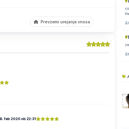
co
Prevzemi urejanje vnosa
ze
A
8. feb 2020 ob 22:31