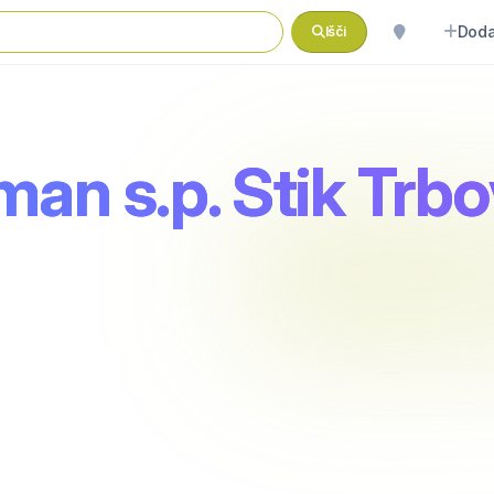
Doda
Išči
man s.p. Stik Trbo