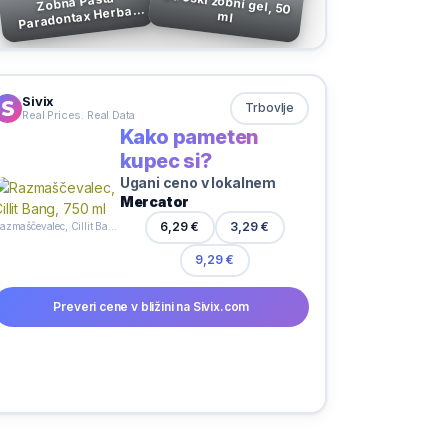
Otroški zobni gel, 50
Zobna Pasta
Paradontax Herbal
ml
75 ml
Sivix
Trbovlje
Real Prices. Real Data
Kako pameten
kupec si?
Ugani ceno v lokalnem
Mercator
3,29 €
6,29 €
Razmaščevalec, Cillit Bang, 750 ml
9,29 €
Preveri cene v bližini na Sivix.com