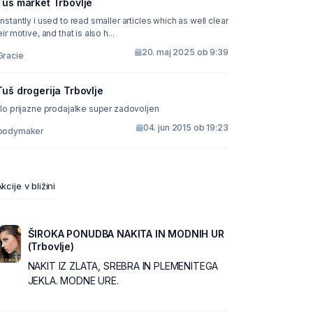
Tuš market Trbovlje
nstantly i used to read smaller articles which as well clear
their motive, and that is also h...
20. maj 2025 ob 9:39
Gracie
Tuš drogerija Trbovlje
lo prijazne prodajalke super zadovoljen
04. jun 2015 ob 19:23
bodymaker
kcije v bližini
ŠIROKA PONUDBA NAKITA IN MODNIH UR
(Trbovlje)
NAKIT IZ ZLATA, SREBRA IN PLEMENITEGA
JEKLA. MODNE URE.