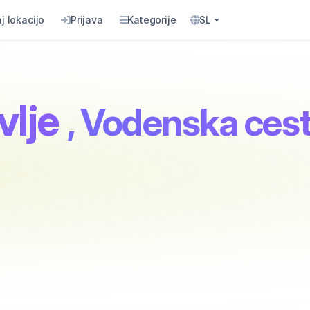
j lokacijo
Prijava
Kategorije
SL
vlje
, Vodenska ces