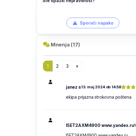
Ste opazili nepravilnost?
Sporoči napako
Mnenja (17)
1
2
3
»
janez s
13. maj 2024 ob 14:58
ekipa prijazna strokovna poštena
I5ET2AXM4900 www.yandex.ru
1
I5ET2AXM4900 www.yandex.ru