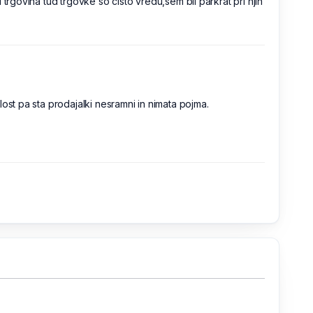
 trgovina tud trgovke so čisto vredu,sem bil parkrat pri njih
ost pa sta prodajalki nesramni in nimata pojma.