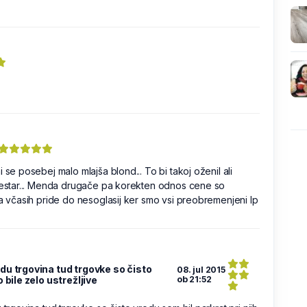
 se posebej malo mlajša blond... To bi takoj oženil ali
prestar... Menda drugače pa korekten odnos cene so
da včasih pride do nesoglasij ker smo vsi preobremenjeni lp
edu trgovina tud trgovke so čisto
08. jul 2015
o bile zelo ustrežljive
ob 21:52