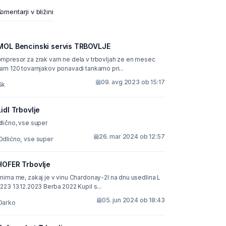
omentarji v bližini
MOL Bencinski servis TRBOVLJE
mpresor za zrak vam ne dela v trbovljah ze en mesec
imam 120 tovarnjakov ponavadi tankamo pri...
09. avg 2023 ob 15:17
Sk
Lidl Trbovlje
lično, vse super
26. mar 2024 ob 12:57
Odlićno, vse super
HOFER Trbovlje
nima me, zakaj je v vinu Chardonay-2l na dnu usedlina L
223 13.12.2023 Berba 2022 Kupil s...
05. jun 2024 ob 18:43
Darko