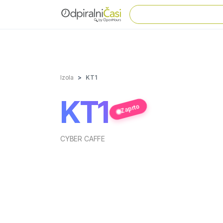
Izola
KT1
KT1
Zaprto
CYBER CAFFE