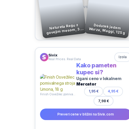
VS
Natureta Ragu z
Dodatek jedem Wurze, Maggi, 125 g
govejim mesom, 3 x
190 g
Sivix
Izola
Real Prices. Real Data
Kako pameten
kupec si?
Ugani ceno v lokalnem
Mercator
1,95 €
4,95 €
Finish Osvežilec pomivalnega stroja Limona, 18 g
7,98 €
Preveri cene v bližini na Sivix.com