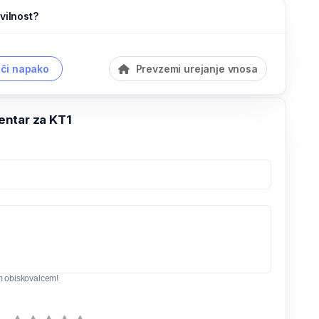
vilnost?
či napako
Prevzemi urejanje vnosa
ntar za KT1
m obiskovalcem!