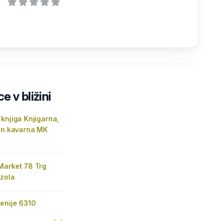
e v bližini
knjiga Knjigarna,
 in kavarna MK
Market 78 Trg
Izola
enije 6310