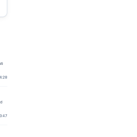
ti
4:28
od
3:47