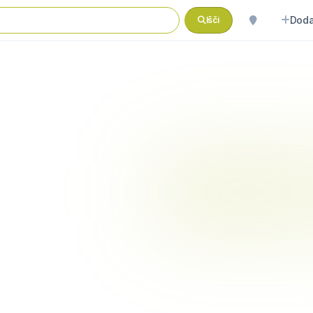
Doda
Išči