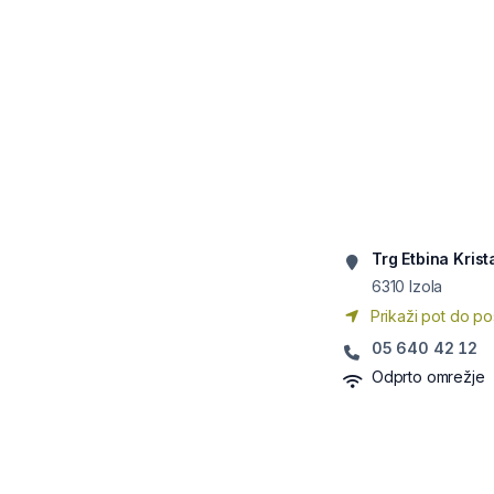
Trg Etbina Krist
6310
Izola
Prikaži pot do po
05 640 42 12
Odprto omrežje