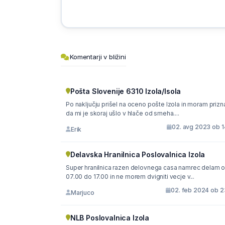
Komentarji v bližini
Pošta Slovenije 6310 Izola/Isola
Po naključju prišel na oceno pošte Izola in moram prizna
da mi je skoraj ušlo v hlače od smeha....
02. avg 2023 ob 1
Erik
Delavska Hranilnica Poslovalnica Izola
Super hranilnica razen delovnega casa namrec delam 
07.00 do 17.00 in ne morem dvigniti vecje v...
02. feb 2024 ob 2
Marjuco
NLB Poslovalnica Izola