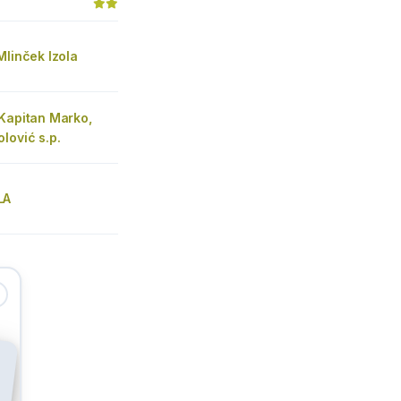
Mlinček Izola
 Kapitan Marko,
lović s.p.
LA