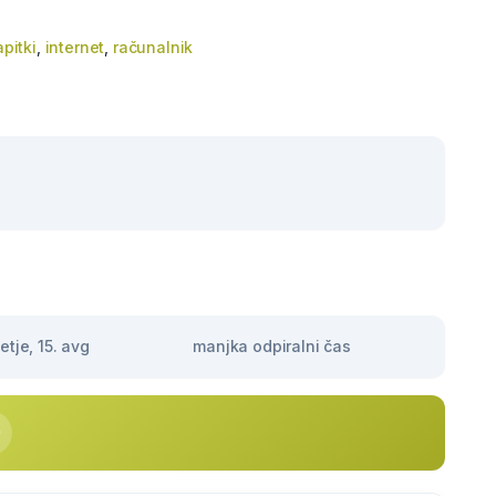
apitki
,
internet
,
računalnik
tje, 15. avg
manjka odpiralni čas