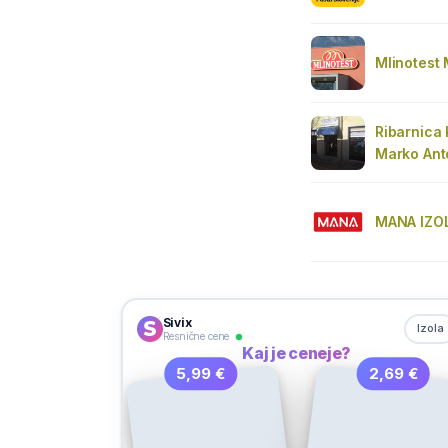
Mlinotest 
Ribarnica
Marko Anto
MANA IZO
Sivix
Izola
Resnične cene
Kaj je ceneje?
5,99 €
2,69 €