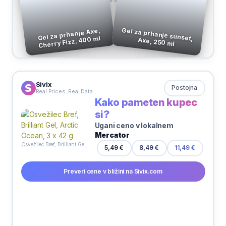
VS
Gel za prhanje Axe,
Cherry Fizz, 400 ml
Gel za prhanje sunset, Axe, 250 ml
Sivix
Postojna
Real Prices. Real Data
Kako pameten kupec
si?
Ugani ceno v lokalnem
Mercator
Osvežilec Bref, Brilliant Gel, Arctic Ocean, 3 x 42 g
5,49 €
8,49 €
11,49 €
Preveri cene v bližini na Sivix.com