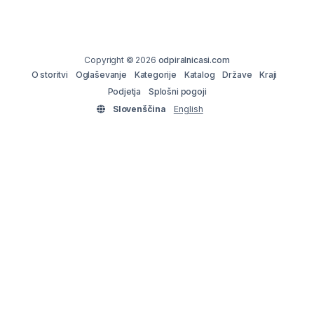
Copyright © 2026
odpiralnicasi.com
O storitvi
Oglaševanje
Kategorije
Katalog
Države
Kraji
Podjetja
Splošni pogoji
Slovenščina
English