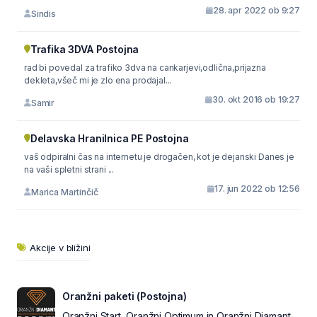
28. apr 2022 ob 9:27
Sindis
Trafika 3DVA Postojna
rad bi povedal za trafiko 3dva na cankarjevi,odlična,prijazna
dekleta,všeč mi je zlo ena prodajal...
30. okt 2016 ob 19:27
Samir
Delavska Hranilnica PE Postojna
vaš odpiralni čas na internetu je drogačen, kot je dejanski Danes je
na vaši spletni strani ...
17. jun 2022 ob 12:56
Marica Martinčič
Akcije v bližini
Oranžni paketi (Postojna)
Oranžni Start, Oranžni Optimum in Oranžni Diamant