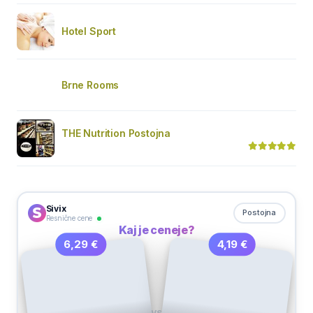
Hotel Sport
Brne Rooms
THE Nutrition Postojna
Sivix
Postojna
Resnične cene
Kaj je ceneje?
4,19 €
6,29 €