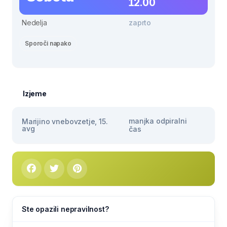
12.00
Nedelja
zaprto
Sporoči napako
Izjeme
manjka odpiralni
Marijino vnebovzetje, 15.
avg
čas
Ste opazili nepravilnost?