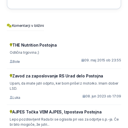
Komentarji v bližini
THE Nutrition Postojna
Odlična trgovina ;)
09. maj 2015 ob 23:55
Bole
Zavod za zaposlovanje RS Urad delo Postojna
Upam, da imate jutri odprto, ker bom prišel z motorko. Imam dober
LSD.
08. jun 2023 ob 17:09
Luka
AJPES Točka VEM AJPES, Izpostava Postojna
Lepo pozdravljeni! Rada bi se oglasila pri vas za odprtje s.p.-ja. Če
bi bilo mogoče, že jutri...