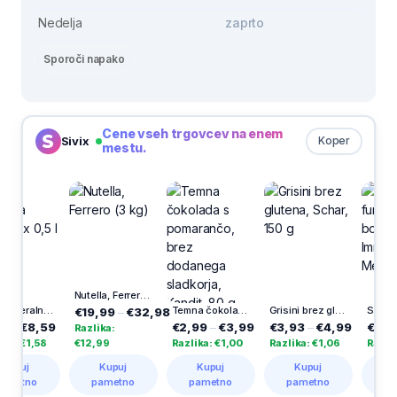
Nedelja
zaprto
Sporoči napako
Cene vseh trgovcev na enem
Sivix
Koper
mestu.
Nutella, Ferrero (3 kg)
Voda mineralna Donat, 6 x 0,5 l
Temna čokolada s pomarančo, brez dodanega sladkorja, Kandit, 80 g
Grisini brez glutena, Schar, 150 g
€19,99
–
€32,98
€8,59
€2,99
–
€3,99
€3,93
–
€4,99
€11,99
–
Razlika:
€1,58
€12,99
Razlika: €1,00
Razlika: €1,06
Razlika: €
j
Kupuj
Kupuj
Kupuj
Kupuj
no
pametno
pametno
pametno
pametn