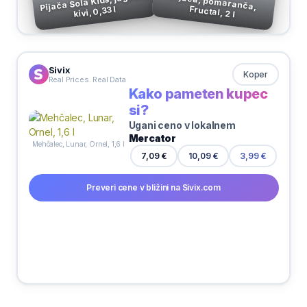
Pijača Sola Kids, jagoda,
Pijača, pomaranča,
Fructal, 2 l
kivi, 0,33 l
Sivix
Koper
Real Prices. Real Data
Kako pameten kupec
si?
Ugani ceno v lokalnem
Mercator
Mehčalec, Lunar, Ornel, 1,6 l
7,09 €
10,09 €
3,99 €
Preveri cene v bližini na Sivix.com