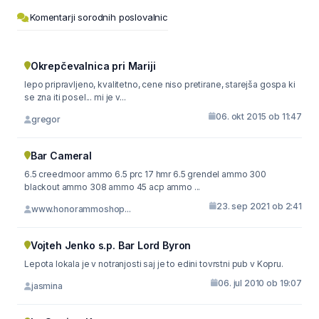
Komentarji sorodnih poslovalnic
Okrepčevalnica pri Mariji
lepo pripravljeno, kvalitetno, cene niso pretirane, starejša gospa ki
se zna iti posel... mi je v...
06. okt 2015 ob 11:47
gregor
Bar Cameral
6.5 creedmoor ammo 6.5 prc 17 hmr 6.5 grendel ammo 300
blackout ammo 308 ammo 45 acp ammo ...
23. sep 2021 ob 2:41
www.honorammoshop...
Vojteh Jenko s.p. Bar Lord Byron
Lepota lokala je v notranjosti saj je to edini tovrstni pub v Kopru.
06. jul 2010 ob 19:07
jasmina