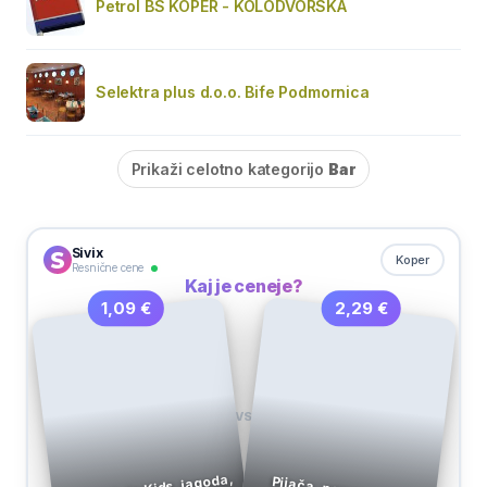
Petrol BS KOPER - KOLODVORSKA
Selektra plus d.o.o. Bife Podmornica
Prikaži celotno kategorijo
Bar
Sivix
Koper
Resnične cene
Kaj je ceneje?
2,29 €
1,09 €
VS