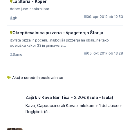
La Storia - Koper
dobre juhe insolatni bar
09. apr 2012 ob 12:53
gb
Okrepčevalnica pizzeria - špageterija Štorija
izvrsta pizza in poceni....najboljša pizzerija na obali...ne tako
oderuška kakor 33 in primavera....
05. okt 2017 ob 13:28
Samo
Akcije sorodnih poslovalnice
Zajtrk v Kava Bar Tisa - 2.20€ (Izola - Isola)
Kava, Cappuccino ali Kava z mlekom + 1 dcl Juice +
Rogljiček (č...