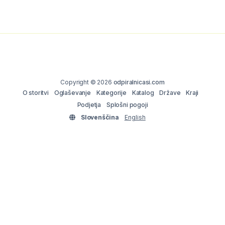
Copyright © 2026
odpiralnicasi.com
O storitvi
Oglaševanje
Kategorije
Katalog
Države
Kraji
Podjetja
Splošni pogoji
Slovenščina
English