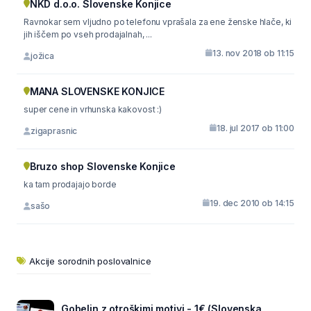
NKD d.o.o. Slovenske Konjice
Ravnokar sem vljudno po telefonu vprašala za ene ženske hlače, ki
jih iščem po vseh prodajalnah, ...
13. nov 2018 ob 11:15
jožica
MANA SLOVENSKE KONJICE
super cene in vrhunska kakovost :)
18. jul 2017 ob 11:00
zigaprasnic
Bruzo shop Slovenske Konjice
ka tam prodajajo borde
19. dec 2010 ob 14:15
sašo
Akcije sorodnih poslovalnice
Gobelin z otroškimi motivi - 1€ (Slovenska