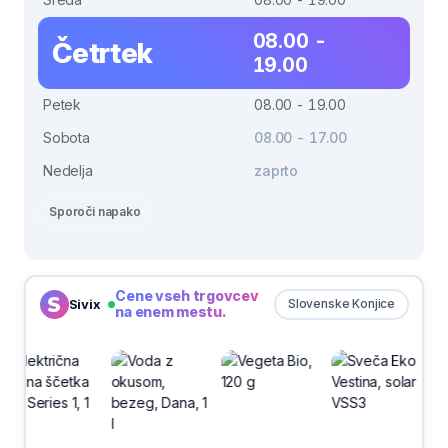
08.00 -
Četrtek
19.00
Petek
08.00 - 19.00
Sobota
08.00 - 17.00
Nedelja
zaprto
Sporoči napako
Cene vseh trgovcev
Sivix
Slovenske Konjice
na enem mestu.
-30%