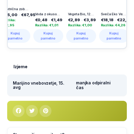
Električna zobna ščetka Pro Series 1, 1 kos
Voda z okusom, bezeg, Dana, 1 l
Vegeta Bio, 120 g
Sveča Eko Vestina, solar VSS3
0
–
€67,95
€0,48
–
€1,49
€2,89
–
€3,89
€18,18
–
€22,44
€3,49
–
:
Razlika: €1,01
Razlika: €1,00
Razlika: €4,26
Razlika:
puj
Kupuj
Kupuj
Kupuj
Kup
etno
pametno
pametno
pametno
pame
Izjeme
manjka odpiralni
Marijino vnebovzetje, 15.
avg
čas