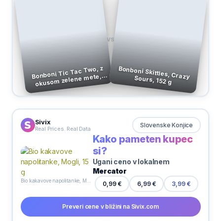
VS
Bonboni Tic Tac Two, z
okusom zelene mete,
Bonboni Skittles, Crazy Sours, 152 g
38,5 g
Sivix
Slovenske Konjice
Real Prices. Real Data
Kako pameten kupec
si?
Ugani ceno v lokalnem
Mercator
Bio kakavove napolitanke, Mogli, 15 g
6,99 €
0,99 €
3,99 €
Preveri cene v bližini na Sivix.com