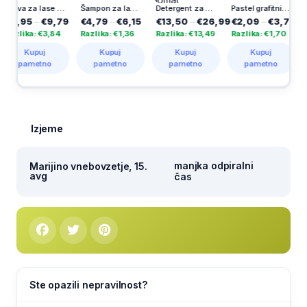
Barva za lase Brillance, Autumn Red Brown 849
Šampon za lase Elseve Hyaluron Pure, Loreal, 400 ml
Detergent za strojno pomivanje posode, Duo Gel Grease, Somat Excellence, 60/1
Pastel grafitni svinčnik, Bic, 5/1
5
–
€9,79
€4,79
–
€6,15
€13,50
–
€26,99
€2,09
–
€3,79
€1,39
ka: €3,84
Razlika: €1,36
Razlika: €13,49
Razlika: €1,70
Razlika
upuj
Kupuj
Kupuj
Kupuj
Ku
metno
pametno
pametno
pametno
pam
Izjeme
manjka odpiralni
Marijino vnebovzetje, 15.
avg
čas
Ste opazili nepravilnost?