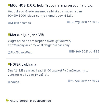
MOJ HOBI D.O.O. hobi Trgovina in proizvodnja d.o.o.
Hudo drago. Gredo susenega sibirskega macesna dim.
90x90x3000 (placal sem jo v drugi trgovini 32€...
02. avg 2018 ob 10:52
Milutin Kosmos
Merkur Ljubljana Vič
viagra online no prescription overnight delivery
http://viagriyvik.com/ what drugstore can i buy...
19. feb 2021 ob 4:32
AbcfScarceWap
HOFER Ljubljana
Dne 12.12.12 sem kupil zadnji 100 g.paket Piščančje prsi, in to
zato,ker je bil v akciji v vaši p...
12. dec 2012 ob 19:24
Zdeno
Akcije sorodnih poslovalnice