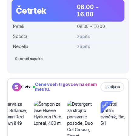
08.00 -
Četrtek
16.00
Petek
08.00 - 16.00
Sobota
zaprto
Nedelja
zaprto
Sporoči napako
Cene vseh trgovcev na enem
Sivix
Ljubljana
mestu.
-30%