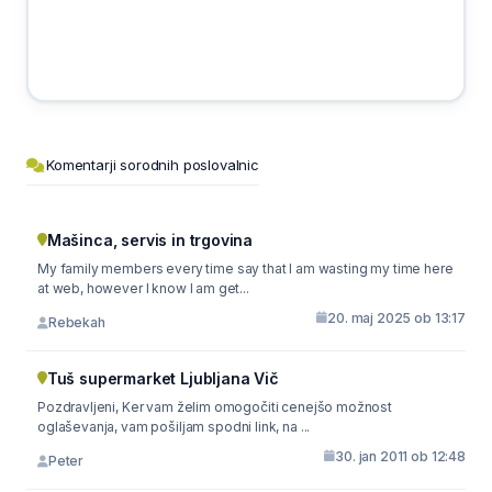
Komentarji sorodnih poslovalnic
Mašinca, servis in trgovina
My family members every time say that I am wasting my time here
at web, however I know I am get...
20. maj 2025 ob 13:17
Rebekah
Tuš supermarket Ljubljana Vič
Pozdravljeni, Ker vam želim omogočiti cenejšo možnost
oglaševanja, vam pošiljam spodni link, na ...
30. jan 2011 ob 12:48
Peter