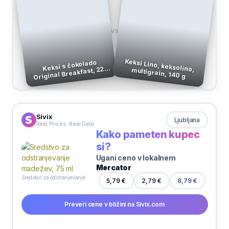
VS
Keksi s čokolado
Original Breakfast, 225
Keksi Lino, keksolino, multigrain, 140 g
g, Belvita
Sivix
Ljubljana
Real Prices. Real Data
Kako pameten kupec
si?
Ugani ceno v lokalnem
Mercator
Sredstvo za odstranjevanje madežev, 75 ml
2,79 €
5,79 €
8,79 €
Preveri cene v bližini na Sivix.com