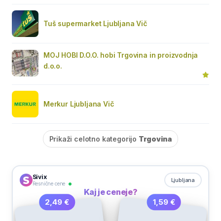
Tuš supermarket Ljubljana Vič
MOJ HOBI D.O.O. hobi Trgovina in proizvodnja
d.o.o.
Merkur Ljubljana Vič
Prikaži celotno kategorijo
Trgovina
Sivix
Ljubljana
Resnične cene
Kaj je ceneje?
1,59 €
2,49 €