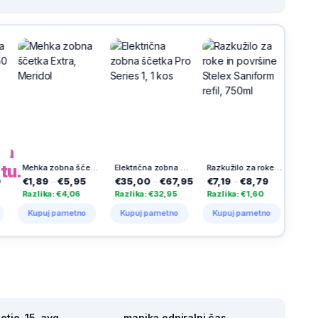
h
na
tu.
Mehka zobna ščetka Extra, Meridol
Električna zobna ščetka Pro Series 1, 1 kos
Razkužilo za roke in površine Stelex Saniform refil, 750ml
9
–
€5,95
€35,00
–
€67,95
€7,19
–
€8,79
€7,39
–
€8,5
ka: €4,06
Razlika: €32,95
Razlika: €1,60
Razlika: €1,15
uj pametno
Kupuj pametno
Kupuj pametno
Kupuj pametno
tje, 15. avg
manjka odpiralni čas