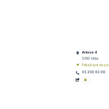
Arkova 4
5280
Idrija
Prikaži pot do po
01 230 61 00