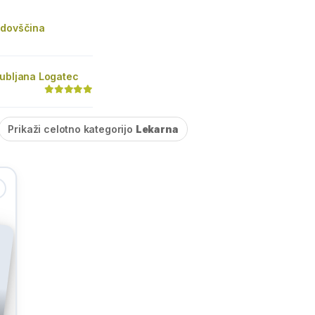
jdovščina
jubljana Logatec
Prikaži celotno kategorijo
Lekarna