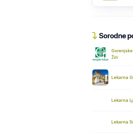
Sorodne pos
Gorenjske
Žiri
Lekarna G
Lekarna L
Lekarna 