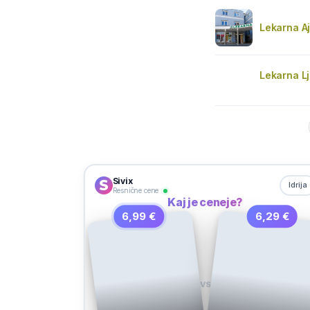
Lekarna A
Lekarna L
Sivix
Idrija
Resnične cene
Kaj je ceneje?
6,99 €
6,29 €
VS