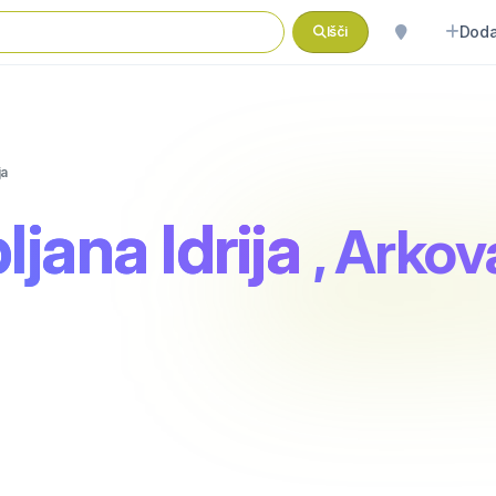
Doda
Išči
ja
jana Idrija
, Arkov