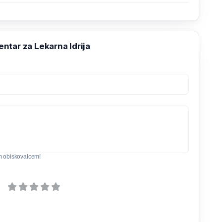
ntar za Lekarna Idrija
m obiskovalcem!