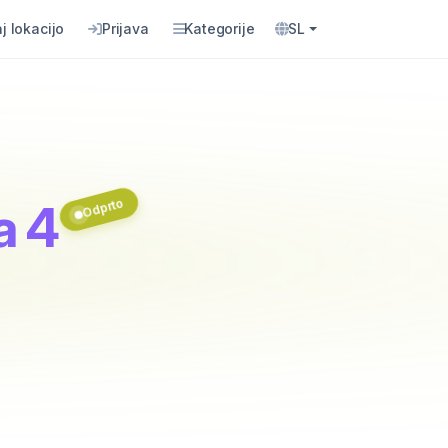
j lokacijo
Prijava
Kategorije
SL
Odprto
a 4