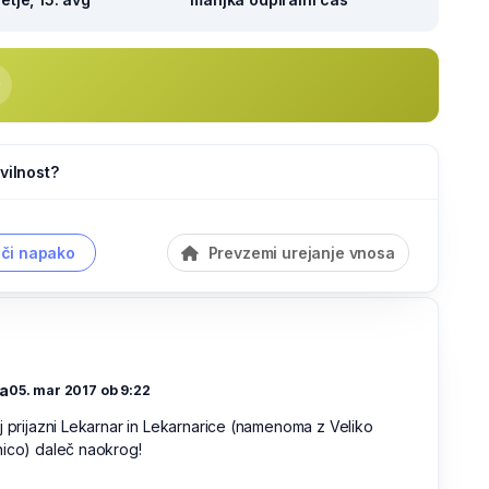
vilnost?
či napako
Prevzemi urejanje vnosa
a
05. mar 2017 ob 9:22
j prijazni Lekarnar in Lekarnarice (namenoma z Veliko
ico) daleč naokrog!