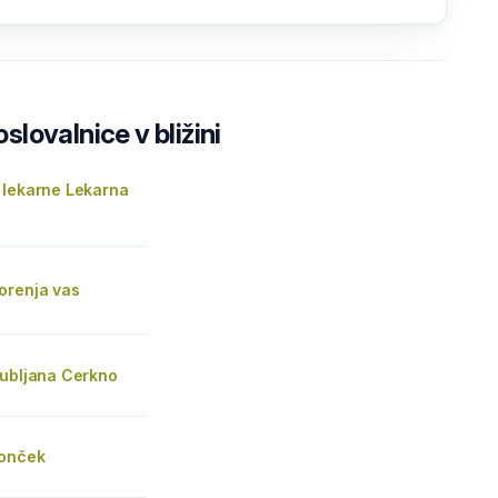
lovalnice v bližini
 lekarne Lekarna
orenja vas
jubljana Cerkno
Sonček