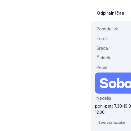
Odpiralni čas
Ponedeljek
Torek
Sreda
Četrtek
Petek
Sobo
Nedelja
pon.-pet.: 7.30-19.
12.00
Sporoči napako