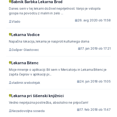
Babnik Barbka Lekarna Brod
Danes sem v tej lekarni doživel neprijetnost. Vanjo je vstopila
gospa na povodcu z malim in zelo ...
26. avg 2020 ob 11:58
Vlado
Lekarna Vodice
Napačna lokacija, lekarna je nasproti kulturnega doma
17. jan 2019 ob 17:21
Gašper Glastovec
Lekarna Bitenc
Moje mnenje o aplikaciji: Bil sem v Mercatorju in Lekarna Bitenc je
zaprta čeprav v aplikaciji pi...
24. jun 2018 ob 11:05
vladimir.srebotnjak
Lekarna pri šišenski knjižnici
Vedno neprijazna postrežba, absolutno ne pripočam!
17. feb 2018 ob 11:47
Nezadovoljna soseda