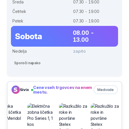
Sreda
07.30 - 19.00
Četrtek
07.30 - 19.00
Petek
07.30 - 19.00
08.00 -
Sobota
13.00
Nedelja
zaprto
Sporoči napako
Cene vseh trgovcev na enem
Sivix
Medvode
mestu.