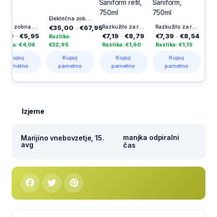
Električna zobna ščetka Pro Series 1, 1 kos
Mehka zobna ščetka Extra, Meridol
Razkužilo za roke in površine Stelex Saniform refil, 750ml
Razkužilo za roke in površine Stelex Saniform, 750ml
€35,00
–
€67,95
€5,95
€7,19
–
€8,79
€7,39
–
€8,54
€7,49
–
Razlika:
 €4,06
€32,95
Razlika: €1,60
Razlika: €1,15
Razlika: 
uj
Kupuj
Kupuj
Kupuj
Kupu
tno
pametno
pametno
pametno
pamet
Izjeme
manjka odpiralni
Marijino vnebovzetje, 15.
avg
čas