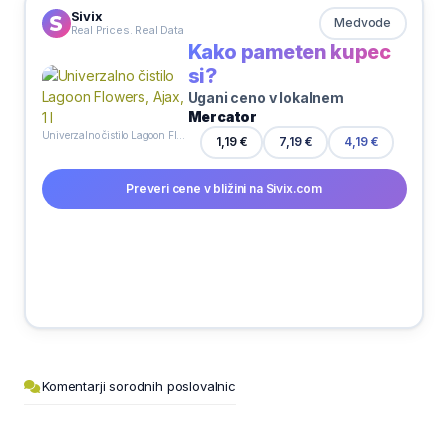
Sivix
Medvode
Real Prices. Real Data
Kako pameten kupec
si?
Ugani ceno v lokalnem
Mercator
Univerzalno čistilo Lagoon Flowers, Ajax, 1 l
7,19 €
1,19 €
4,19 €
Preveri cene v bližini na Sivix.com
Komentarji sorodnih poslovalnic