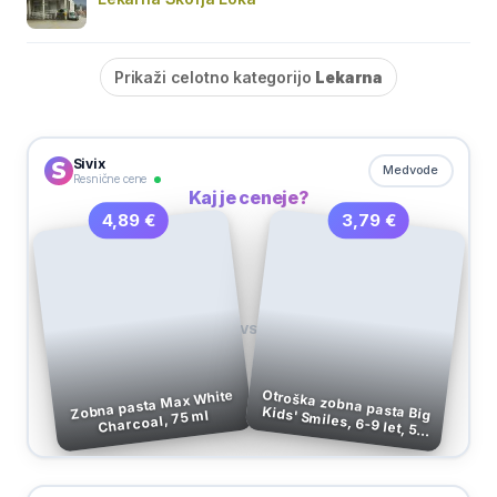
Prikaži celotno kategorijo
Lekarna
Sivix
Medvode
Resnične cene
Kaj je ceneje?
3,79 €
4,89 €
VS
Otroška zobna pasta Big
Kids' Smiles, 6-9 let, 50
Zobna pasta Max White
Charcoal, 75 ml
ml