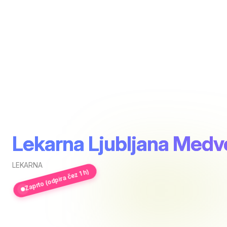
Lekarna Ljubljana Med
LEKARNA
Zaprto (odpira čez 1 h)