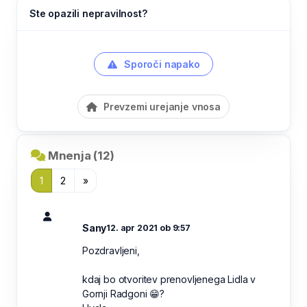
Ste opazili nepravilnost?
Sporoči napako
Prevzemi urejanje vnosa
Mnenja (12)
1
2
»
Sany
12. apr 2021 ob 9:57
Pozdravljeni,
kdaj bo otvoritev prenovljenega Lidla v
Gornji Radgoni 😁?