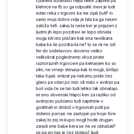
čudnemi sodelavci nejšli neke žaljivke pa
kletvice na fb so ga odpustili. meni je tudi
eden reka v trgovini: ka me zijaš butl? in
samo moja dobra volja je bila ka ga nesen
zatoža šefi. zakej bi neše ker je prijazen z
ljudmi jih lepo pozdravi se lepo obnaša
moga biti isto plačani kak ena neolikana
baba ka še pozdravla ne? to se mi ne zdi
fer do sodelavcov. slovenci veliko
velikokrat poglednemo skozi priste
raznoraznih trgovcem pa kelnarjem ko so
sitni, ne vrnejo denarja kak bi mogli, šinfajo
taka čuješ. enkrat pa nekomu pride čez
glavo pa vdari po mizi. idi malo v avstrijo pa
boš vida če se tan tudi lehko tak obnašajo.
mi smo slovenski hlapci keri za razliko od
avstrijcev pušćamo tudi napitnine v
gostilnah in drobiž v trgovinah potli pa
dobimo porcije. ne zastopin pa tvoje fore
zakej bi zej mi kupci mogli hoditi drugan
zaradi ene babe kera se ne ve obnašati?
se pa pri nas je ćez stotisoč ljudi