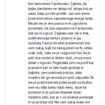
tem famoznem Facebooku: Zgleda, da
ljudje dandanes ne delajo nič druga kot se
samo žalijo po teh profilih. Jaz sem imela
pred enim letom zaposlenega enega fanta.
Klicala me je ena punca in mi zgrožena
povedala, da moj zaposleni na Facebooku
žali njo in ji grozi. Zagnala sem vik in krik,
poklicala tega fanta v pisarno in ga
vprašala. Fant je bil silno presenečen (ne
vem zakaj, kajti če nekaj pišeš na fb, lahko
vsak vidi), nato se je razgovoril češ da je
pač ona model in dobro služi, on pa mora
delati v trgovini. Pogledala sem na profil kaj
je pisal in ker so bile hude grožnje in
žaljivke, sem poklicala policijo, dala
ovadbo ter ga seveda pri priči odpustila. Ko
me je pred tremi leti prišel prosit za službo,
sem mu dala šanso kljub temu, da je bil
počasen in je počasi dojemal stvari.
Verjetno zato, ker je v oš dvakrat ponavljal
in se je težje učil. Ne vem zakaj imate eni