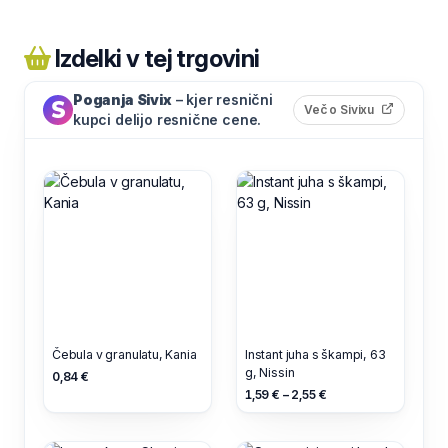
Izdelki v tej trgovini
Poganja Sivix
– kjer resnični
(odpre s
Več o Sivixu
kupci delijo resnične cene.
Čebula v granulatu, Kania
Instant juha s škampi, 63
g, Nissin
0,84 €
1,59 € – 2,55 €