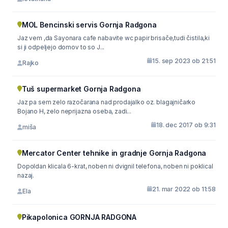
MOL Bencinski servis Gornja Radgona
Jaz vem ,da Sayonara cafe nabavite wc papir brisače,tudi čistila,ki
si ji odpeljejo domov to so J...
15. sep 2023 ob 21:51
Rajko
Tuš supermarket Gornja Radgona
Jaz pa sem zelo razočarana nad prodajalko oz. blagajničarko
Bojano H, zelo neprijazna oseba, zadi...
18. dec 2017 ob 9:31
miša
Mercator Center tehnike in gradnje Gornja Radgona
Dopoldan klicala 6-krat, noben ni dvignil telefona, noben ni poklical
nazaj.
21. mar 2022 ob 11:58
Ela
Pikapolonica GORNJA RADGONA