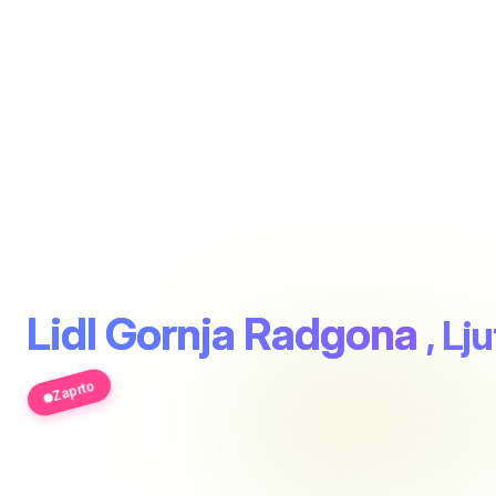
Lidl Gornja Radgona
, Lj
Zaprto