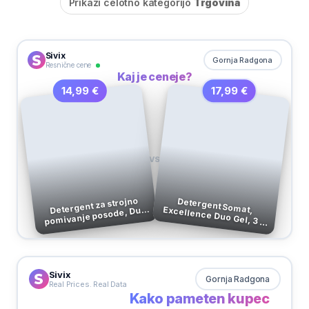
Prikaži celotno kategorijo
Trgovina
Sivix
Gornja Radgona
Resnične cene
Kaj je ceneje?
17,99 €
14,99 €
VS
Detergent za strojno
pomivanje posode, Duo
Detergent Somat, Excellence Duo Gel, 3 x 38 pranj, 3 x 684 ml
Gel Grease, Somat
Excellence, 60/1
Sivix
Gornja Radgona
Real Prices. Real Data
Kako pameten kupec