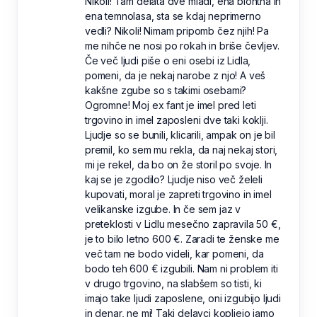
Nikoli! Tam delata dve mladi, ena blontna in
ena temnolasa, sta se kdaj neprimerno
vedli? Nikoli! Nimam pripomb čez njih! Pa
me nihče ne nosi po rokah in briše čevljev.
Če več ljudi piše o eni osebi iz Lidla,
pomeni, da je nekaj narobe z njo! A veš
kakšne zgube so s takimi osebami?
Ogromne! Moj ex fant je imel pred leti
trgovino in imel zaposleni dve taki koklji.
Ljudje so se bunili, klicarili, ampak on je bil
premil, ko sem mu rekla, da naj nekaj stori,
mi je rekel, da bo on že storil po svoje. In
kaj se je zgodilo? Ljudje niso več želeli
kupovati, moral je zapreti trgovino in imel
velikanske izgube. In če sem jaz v
preteklosti v Lidlu mesečno zapravila 50 €,
je to bilo letno 600 €. Zaradi te ženske me
več tam ne bodo videli, kar pomeni, da
bodo teh 600 € izgubili. Nam ni problem iti
v drugo trgovino, na slabšem so tisti, ki
imajo take ljudi zaposlene, oni izgubijo ljudi
in denar, ne mi! Taki delavci kopljejo jamo