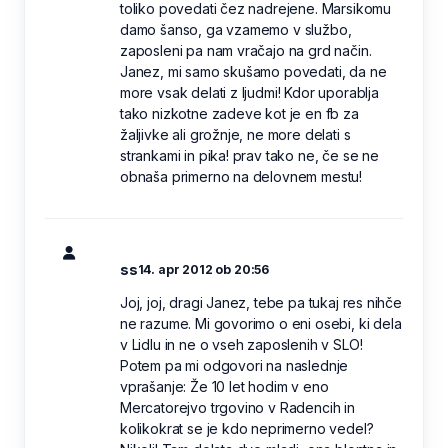
toliko povedati čez nadrejene. Marsikomu
damo šanso, ga vzamemo v službo,
zaposleni pa nam vračajo na grd način.
Janez, mi samo skušamo povedati, da ne
more vsak delati z ljudmi! Kdor uporablja
tako nizkotne zadeve kot je en fb za
žaljivke ali grožnje, ne more delati s
strankami in pika! prav tako ne, če se ne
obnaša primerno na delovnem mestu!
ss
14. apr 2012 ob 20:56
Joj, joj, dragi Janez, tebe pa tukaj res nihče
ne razume. Mi govorimo o eni osebi, ki dela
v Lidlu in ne o vseh zaposlenih v SLO!
Potem pa mi odgovori na naslednje
vprašanje: Že 10 let hodim v eno
Mercatorejvo trgovino v Radencih in
kolikokrat se je kdo neprimerno vedel?