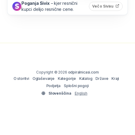
Poganja Sivix
– kjer resnični
(odpre s
Več o Sivixu
kupci delijo resnične cene.
Copyright © 2026
odpiralnicasi.com
O storitvi
Oglaševanje
Kategorije
Katalog
Države
Kraji
Podjetja
Splošni pogoji
Slovenščina
English