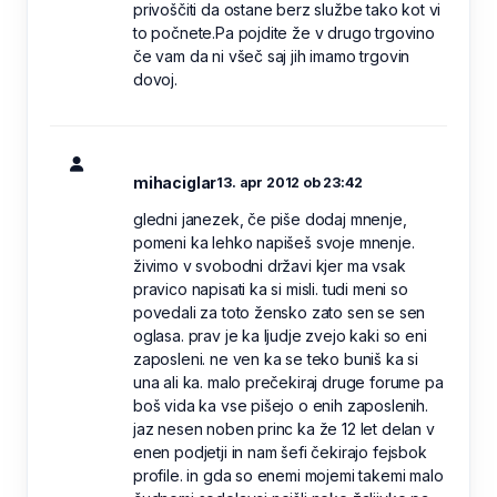
privoščiti da ostane berz službe tako kot vi
to počnete.Pa pojdite že v drugo trgovino
če vam da ni všeč saj jih imamo trgovin
dovoj.
mihaciglar
13. apr 2012 ob 23:42
gledni janezek, če piše dodaj mnenje,
pomeni ka lehko napišeš svoje mnenje.
živimo v svobodni državi kjer ma vsak
pravico napisati ka si misli. tudi meni so
povedali za toto žensko zato sen se sen
oglasa. prav je ka ljudje zvejo kaki so eni
zaposleni. ne ven ka se teko buniš ka si
una ali ka. malo prečekiraj druge forume pa
boš vida ka vse pišejo o enih zaposlenih.
jaz nesen noben princ ka že 12 let delan v
enen podjetji in nam šefi čekirajo fejsbok
profile. in gda so enemi mojemi takemi malo