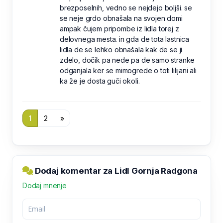
brezposelnih, vedno se nejdejo boljši. se
se neje grdo obnašala na svojen domi
ampak čujem pripombe iz lidla torej z
delovnega mesta. in gda de tota lastnica
lidla de se lehko obnašala kak de se ji
zdelo, dočik pa nede pa de samo stranke
odganjala ker se mimogrede o toti lilijani ali
ka že je dosta guči okoli.
1
2
»
Dodaj komentar za Lidl Gornja Radgona
Dodaj mnenje