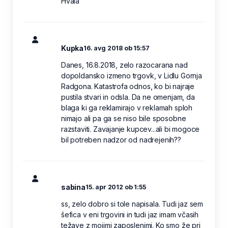
Hvala
Kupka
16. avg 2018 ob 15:57
Danes, 16.8.2018, zelo razocarana nad
dopoldansko izmeno trgovk, v Lidlu Gornja
Radgona. Katastrofa odnos, ko bi najraje
pustila stvari in odsla. Da ne omenjam, da
blaga ki ga reklamirajo v reklamah sploh
nimajo ali pa ga se niso bile sposobne
razstaviti. Zavajanje kupcev...ali bi mogoce
bil potreben nadzor od nadrejenih??
sabina
15. apr 2012 ob 1:55
ss, zelo dobro si tole napisala. Tudi jaz sem
šefica v eni trgovini in tudi jaz imam včasih
težave z mojimi zaposlenimi. Ko smo že pri