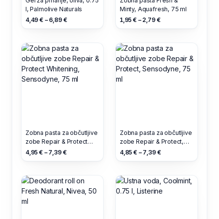
Gel za prhanje, oliva, 0.75
Zobna pasta Fresh &
l, Palmolive Naturals
Minty, Aquafresh, 75 ml
4,49 € – 6,89 €
1,95 € – 2,79 €
Zobna pasta za občutljive
Zobna pasta za občutljive
zobe Repair & Protect
zobe Repair & Protect,
Whitening, Sensodyne,
Sensodyne, 75 ml
4,95 € – 7,39 €
4,85 € – 7,39 €
75 ml