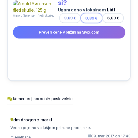
si?
Ugani ceno v lokalnem
Lidl
Arnold Sørensen fileti skuše, 125 g
3,89 €
0,89 €
6,89 €
Preveri cene v bližini na Sivix.com
Komentarji sorodnih poslovalnic
dm drogerie markt
Vedno prijetno vzdušje in prijazne prodajalke.
09. mar 2017 ob 17:43
levathana