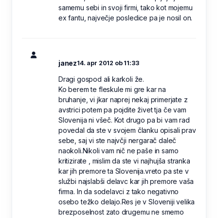
samemu sebi in svoji firmi, tako kot mojemu
ex fantu, največje posledice pa je nosil on.
janez
14. apr 2012 ob 11:33
Dragi gospod ali karkoli že.
Ko berem te fleskule mi gre kar na
bruhanje, vi jkar naprej nekaj primerjate z
avstrici potem pa pojdite živet tja če vam
Slovenija ni všeč. Kot drugo pa bi vam rad
povedal da ste v svojem članku opisali prav
sebe, saj vi ste najvčji nergarač daleč
naokoli.Nikoli vam nič ne paše in samo
kritizirate , mislim da ste vi najhujša stranka
kar jih premore ta Slovenija.vreto pa ste v
službi najslabši delavc kar jih premore vaša
firma. In da sodelavci z tako negativno
osebo težko delajo.Res je v Sloveniji velika
brezposelnost zato drugemu ne smemo