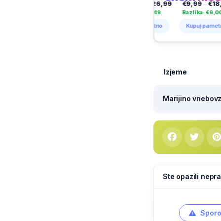
0
€4,68
–
€6,79
€13,50
–
€26,99
€9,99
–
€18,99
€1
Razlika: €2,11
Razlika: €13,49
Razlika: €9,00
Raz
Kupuj pametno
Kupuj pametno
Kupuj pametno
K
Izjeme
Marijino vnebovze
Ste opazili nepra
Sporo