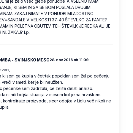
IDL mi je zelo všeč glede ponudbe. A VSEENO IMAM
ANJE, KI SEM IN GA ŠE BOM POSLALA DRUGIM
VINAM. ZAKAJ NIMATE V PONUDBI MLADOSTNO
V=SANDALE V VELIKOSTI 37-40 ŠTEVILKO ZA FANTE?
IMAM IN POLETNA OBUTEV TEH ŠTEVILK JE REDKA ALI JE
 NI. ZAKAJ? Lp.
OMBA - SVINJSKO MESO
28. nov 2016 ob 11:09
ovani,
 ki sem ga kupila v četrtak popoldan sem žal po pečenju
 vreči v smeti, ker je bil neužiten.
 pečenke sem zadržala, če želite delati analizo.
 da ni nič boljša situacija z mesom kot je na hrvaškem.
, kontrolirajte proizvode, sicer odojka v Lidlu več nikoli ne
pila.