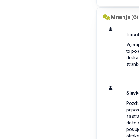
Mnenja (6)
Irma
Vçeraj
to poj
drisk
strank
Slavi
0
Pozdr
pripom
za str
da to 
posluj
otroke