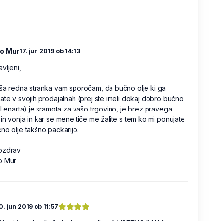
o Mur
17. jun 2019 ob 14:13
vljeni,
ša redna stranka vam sporočam, da bučno olje ki ga
ate v svojih prodajalnah (prej ste imeli dokaj dobro bučno
z Lenarta) je sramota za vašo trgovino, je brez pravega
in vonja in kar se mene tiče me žalite s tem ko mi ponujate
no olje takšno packarijo.
ozdrav
o Mur
0. jun 2019 ob 11:57