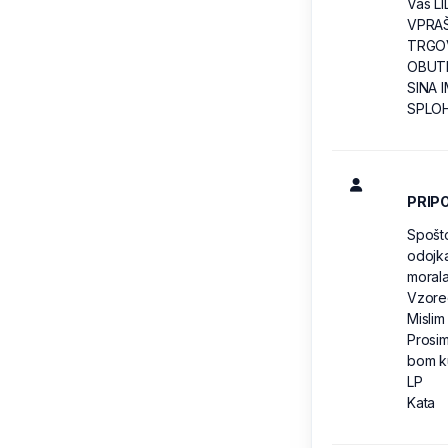
Vaš L
VPRAŠ
TRGO
OBUTE
SINA 
SPLOH
PRIP
Spošt
odojka
morala
Vzorec
Mislim
Prosim
bom ku
LP
Kata