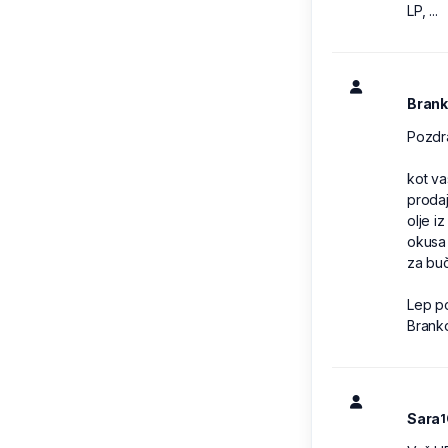
LP, ...
Brank
Pozdra
kot va
prodaj
olje i
okusa 
za buč
Lep p
Brank
Sara
1