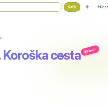
Doda
Išči
or
Zaprto
, Koroška cesta