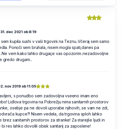
B
31. dec 2021 ob 8:19
 sem kupila sushi v vaši trgovini na Teznu..Včeraj sem samo
edla. Ponoči sem bruhala, nisem mogla spati,danes pa
a...Ne vem kako lahko drugaçe vas opozorim..nezadovoljne
e gredo drugam...
2. nov 2019 ob 11:05
avljeni, s ponudbo sem zadovoljna vseeno imam eno
bo! Lidlova trgovina na Pobrežju nima sanitarnih prostorov
anke, osebje pa ne dovoli uporabe njihovih, se vam ne zdi,
odvrača kupce?! Nisem vedela, da trgovina sploh lahko
e brez sanitarnih prostorov za stranke! Za starejše ljudi in
 bi res lahko dovolili obisk sanitarij za zaposlene!