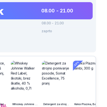
k
08.00 - 21.00
08.00 - 21.00
zaprto
-33%
h
na
tu.
Whiskey Johnnie Walker Red Label, škotski, brez škatle, 40 % alkohola, 0,7l
Detergent za strojno pomivanje posode, Somat Excellence, 75 pranj
Keksi Plazma, Bambi, 300 g