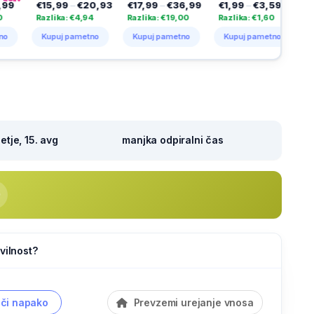
5,99
–
€20,93
€17,99
–
€36,99
€1,99
–
€3,59
€1,09
–
€2,
lika: €4,94
Razlika: €19,00
Razlika: €1,60
Razlika: €1,0
upuj pametno
Kupuj pametno
Kupuj pametno
Kupuj pame
tje, 15. avg
manjka odpiralni čas
vilnost?
či napako
Prevzemi urejanje vnosa