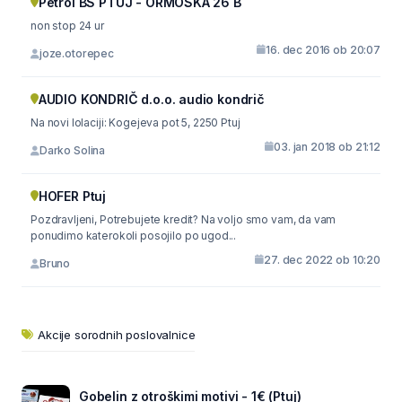
Petrol BS PTUJ - ORMOŠKA 26 B
non stop 24 ur
16. dec 2016 ob 20:07
joze.otorepec
AUDIO KONDRIČ d.o.o. audio kondrič
Na novi lolaciji: Kogejeva pot 5, 2250 Ptuj
03. jan 2018 ob 21:12
Darko Solina
HOFER Ptuj
Pozdravljeni, Potrebujete kredit? Na voljo smo vam, da vam
ponudimo katerokoli posojilo po ugod...
27. dec 2022 ob 10:20
Bruno
Akcije sorodnih poslovalnice
Gobelin z otroškimi motivi - 1€ (Ptuj)