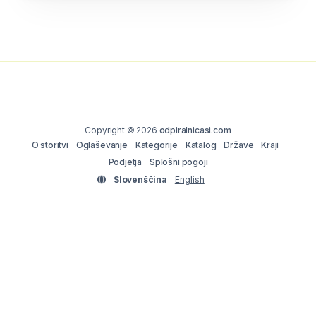
Copyright © 2026
odpiralnicasi.com
O storitvi
Oglaševanje
Kategorije
Katalog
Države
Kraji
Podjetja
Splošni pogoji
Slovenščina
English