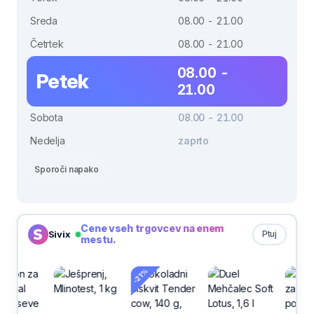
Sreda
08.00 - 21.00
Četrtek
08.00 - 21.00
08.00 -
Petek
21.00
Sobota
08.00 - 21.00
Nedelja
zaprto
Sporoči napako
Cene vseh trgovcev na enem
Sivix
Ptuj
mestu.
-21%