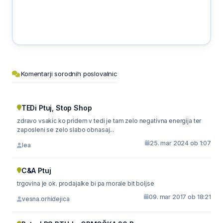
Komentarji sorodnih poslovalnic
TEDi Ptuj, Stop Shop
zdravo vsakic ko pridem v tedi je tam zelo negativna energija ter
zaposleni se zelo slabo obnasaj...
25. mar 2024 ob 1:07
lea
C&A Ptuj
trgovina je ok. prodajalke bi pa morale bit boljse
09. mar 2017 ob 18:21
vesna.orhidejica