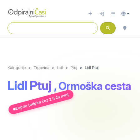
Kategorije
Trgovina
Lidl
Ptuj
Lidl Ptuj
Lidl Ptuj
, Ormoška cesta
Zaprto (odpira čez 2 h 26 min)