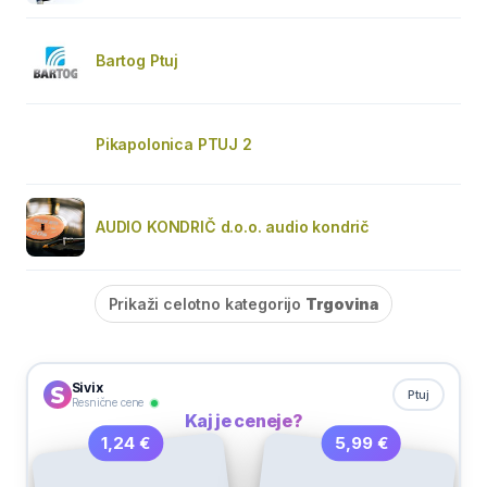
Bartog Ptuj
Pikapolonica PTUJ 2
AUDIO KONDRIČ d.o.o. audio kondrič
Prikaži celotno kategorijo
Trgovina
Sivix
Ptuj
Resnične cene
Kaj je ceneje?
5,99 €
1,24 €