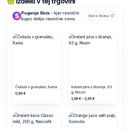
Izdelki v tej trgovini
Poganja Sivix
– kjer resnični
(odpre s
Več o Sivixu
kupci delijo resnične cene.
Čebula v granulatu, Kania
Instant juha s škampi, 63
g, Nissin
0,84 €
1,59 € – 2,55 €