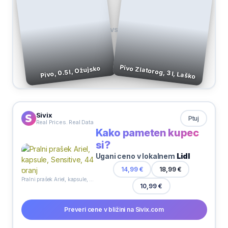
VS
Pivo Zlatorog, 3 l, Laško
Pivo, 0.5 l, Ožujsko
Sivix
Ptuj
Real Prices. Real Data
Kako pameten kupec
si?
Ugani ceno v lokalnem
Lidl
14,99 €
18,99 €
Pralni prašek Ariel, kapsule, Sensitive, 44 pranj
10,99 €
Preveri cene v bližini na Sivix.com