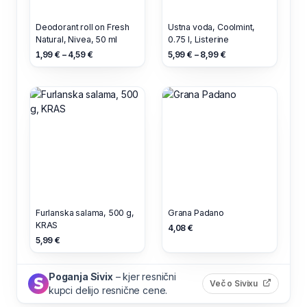
Deodorant roll on Fresh
Ustna voda, Coolmint,
Natural, Nivea, 50 ml
0.75 l, Listerine
1,99 € – 4,59 €
5,99 € – 8,99 €
Furlanska salama, 500 g,
Grana Padano
KRAS
4,08 €
5,99 €
Poganja Sivix
– kjer resnični
(odpre s
Več o Sivixu
kupci delijo resnične cene.