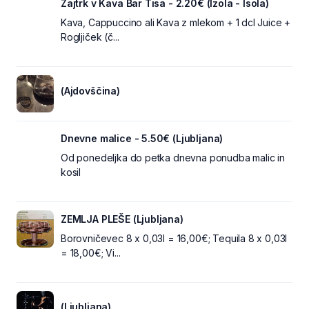
Zajtrk v Kava Bar Tisa - 2.20€ (Izola - Isola)
Kava, Cappuccino ali Kava z mlekom + 1 dcl Juice +
Rogljiček (č...
(Ajdovščina)
Dnevne malice - 5.50€ (Ljubljana)
Od ponedeljka do petka dnevna ponudba malic in
kosil
ZEMLJA PLEŠE (Ljubljana)
Borovničevec 8 x 0,03l = 16,00€; Tequila 8 x 0,03l
= 18,00€; Vi...
(Ljubljana)