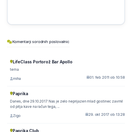
Komentarji sorodnih poslovalnic
LifeClass Portorož Bar Apollo
tema
01. feb 2011 ob 10:58
miha
Paprika
Danes, dne 29.10.2017 Nas je zelo neprijazen mlad gostinec zavrnil
od pitja kave na račun tega, ...
29. okt 2017 ob 13:28
Zigo
Paprika Club