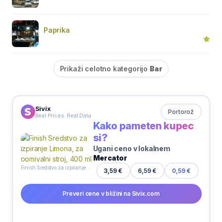
Paprika
Prikaži celotno kategorijo
Bar
Sivix
Portorož
Real Prices. Real Data
Kako pameten kupec
si?
Ugani ceno v lokalnem
Mercator
Finish Sredstvo za izpiranje Limona, za pomivalni stroj, 400 ml
6,59 €
3,59 €
0,59 €
Preveri cene v bližini na Sivix.com