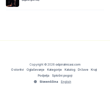
Copyright © 2026
odpiralnicasi.com
O storitvi
Oglaševanje
Kategorije
Katalog
Države
Kraji
Podjetja
Splošni pogoji
Slovenščina
English