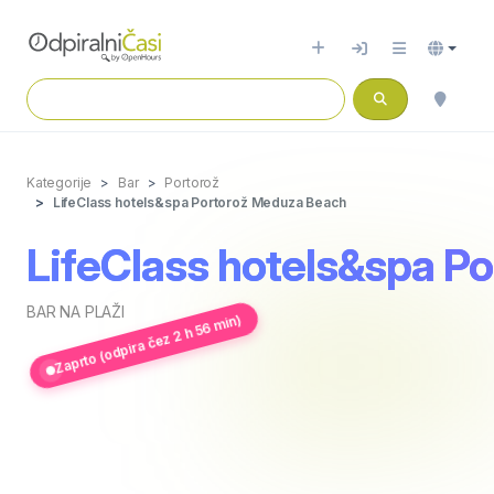
Kategorije
Bar
Portorož
LifeClass hotels&spa Portorož Meduza Beach
LifeClass hotels&spa P
BAR NA PLAŽI
Zaprto (odpira čez 2 h 56 min)