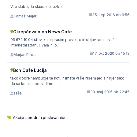
Vse slabo, da slabse ju tezko.
25. sep 2016 ob 6:56
Tomaž Majer
Okrepčevalnica News Cafe
05 674 10 04 številka ni prasim preverite in objaviten na vaši
internetni strani. Hvala in lp.
17. okt 2020 ob 15:13
Marjan Pirec
Bon Cafe Lucija
tako dobre hamburgerje kot jih imate vi še nisem jedla nikjer tako,
da se kmalu spet vidimo
30. maj 2015 ob 22:45
saša
Akcije sorodnih poslovalnice