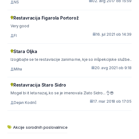
02. avg 2017 ob 15:59
NS
Restavracija Figarola Portorož
Very good
16. jul 2021 ob 14:39
FI
Stara Oljka
Izogibajte se te restavracije zanima me, kje so inšpekcijske službe..
20. avg 2021 ob 9:18
Miha
Restavracija Staro Sidro
Mogel bi it leta nazaj, ko se je imenovala Zlato Sidro... 👌😎
17. mar 2018 ob 17:05
Dejan Kodrič
Akcije sorodnih poslovalnice