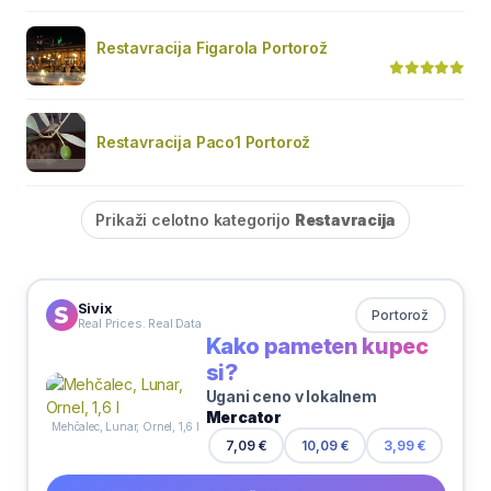
Restavracija Figarola Portorož
Restavracija Paco1 Portorož
Prikaži celotno kategorijo
Restavracija
Sivix
Portorož
Real Prices. Real Data
Kako pameten kupec
si?
Ugani ceno v lokalnem
Mercator
Mehčalec, Lunar, Ornel, 1,6 l
7,09 €
10,09 €
3,99 €